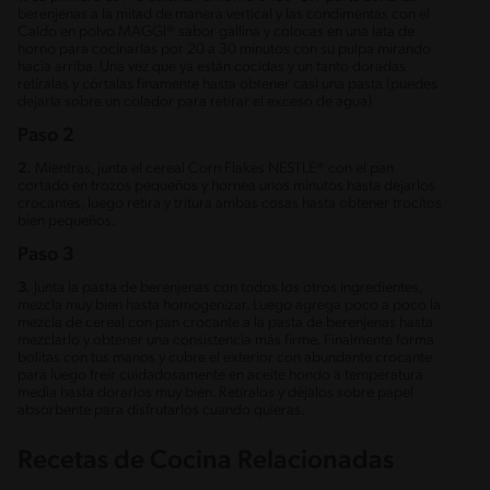
berenjenas a la mitad de manera vertical y las condimentas con el
Caldo en polvo MAGGI® sabor gallina y colocas en una lata de
horno para cocinarlas por 20 a 30 minutos con su pulpa mirando
hacia arriba. Una vez que ya están cocidas y un tanto doradas
retíralas y córtalas finamente hasta obtener casi una pasta (puedes
dejarla sobre un colador para retirar el exceso de agua)
Paso 2
2.
Mientras, junta el cereal Corn Flakes NESTLÉ® con el pan
cortado en trozos pequeños y hornea unos minutos hasta dejarlos
crocantes, luego retira y tritura ambas cosas hasta obtener trocitos
bien pequeños.
Paso 3
3.
Junta la pasta de berenjenas con todos los otros ingredientes,
mezcla muy bien hasta homogenizar. Luego agrega poco a poco la
mezcla de cereal con pan crocante a la pasta de berenjenas hasta
mezclarlo y obtener una consistencia más firme. Finalmente forma
bolitas con tus manos y cubre el exterior con abundante crocante
para luego freír cuidadosamente en aceite hondo a temperatura
media hasta dorarlos muy bien. Retíralos y déjalos sobre papel
absorbente para disfrutarlos cuando quieras.
Recetas de Cocina Relacionadas