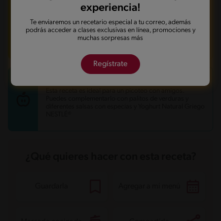
experiencia!
- Cuando tus bolitas estén listas, inserta un palito de
brocheta y sirve en una bandeja para compartir.
Te enviaremos un recetario especial a tu correo, además
podrás acceder a clases exclusivas en línea, promociones y
- Puedes complementar estas bolitas al servirlas con
muchas sorpresas más
alguna salsa o dip para sumergirlas.
Regístrate
RECETA
Esta receta es ideal para un picoteo con amigos.
Puedes complementarlo con palitos de verduras y
diferentes salsas con especias y Yoghurt Natural Griego
NESTLÉ®
¿Qué quieres hacer con esta receta?
Guardarla
Agregar a mi menú