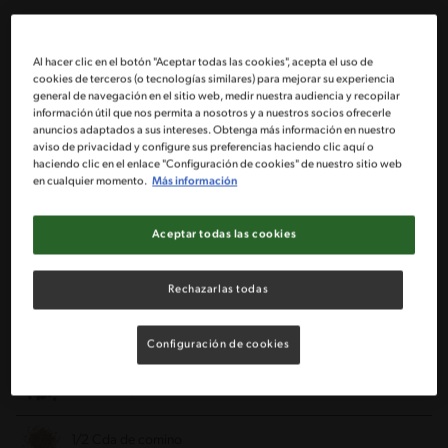
1 Berenjena grande o 2 pequeñas
Al hacer clic en el botón "Aceptar todas las cookies", acepta el uso de
cookies de terceros (o tecnologías similares) para mejorar su experiencia
1 Caldo en polvo MAGGI® sabor gallina
general de navegación en el sitio web, medir nuestra audiencia y recopilar
información útil que nos permita a nosotros y a nuestros socios ofrecerle
anuncios adaptados a sus intereses. Obtenga más información en nuestro
1/2 Taza Cereal Corn Flakes de Nestlé
aviso de privacidad y configure sus preferencias haciendo clic aquí o
haciendo clic en el enlace "Configuración de cookies" de nuestro sitio web
en cualquier momento.
Más información
3 Rebanadas de pan de molde tostados y molidos
Aceptar todas las cookies
1 Diente de ajo cortado finamente
1/2 Cebolla cortada en cubos pequeños
Rechazarlas todas
1/2 Cdta de sal
Configuración de cookies
1 Pizca de pimienta
1/2 Cda de comino