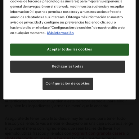
cookies de terceros (o tecnologías similares) para mejorar su experiencia
general de navegación en el sitio web, medir nuestra audiencia y recopilar
información útil que nos permita a nosotros y a nuestros socios ofrecerle
anuncios adaptados a sus intereses. Obtenga más información en nuestro
aviso de privacidad y configure sus preferencias haciendo clic aquí o
haciendo clic en el enlace "Configuración de cookies" de nuestro sitio web
en cualquier momento.
Más información
Aceptar todas las cookies
Rechazarlas todas
Imagínate la reacción de ese amigo, familiar o pareja al despertar y
recibir una caja con un desayuno sorpresa. Seguro le encantará
empezar el día con este primer regalo.
Configuración de cookies
Así como lo hacen actualmente las empresas de desayuno sorpresa, tú
mismo la puedes hacer, solo dependerá de toda tu creatividad,
autenticidad y conocer muy bien a esta persona especial para elegir
muy bien los ingredientes y armar un menú que le encante.
Asegúrate de tener todo listo desde muy temprano para tener todo
fresco y caliente. Si vas a meter el desayuno en una caja decorada, elige
muy bien el menú con ingredientes que sean fáciles de llevar. Por
ejemplo, utiliza frascos y llénalos con
yoghurt con granola casera
o
shots de yoghurt, manjar y berries
también puedes agregar