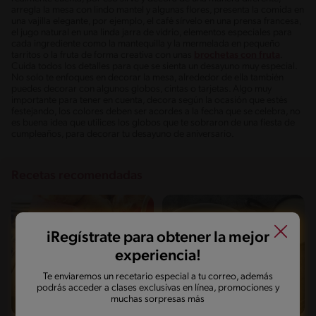
arregla la mesa con lindo mantel y algunas flores, presenta la comida en
una vajilla elegante, por ejemplo, el café sírvelo en una prensa francesa,
el jugo natural en una linda jarra de vidrio, elementos especiales para
cada ingrediente como la mantequilla y la mermelada en pequeño
tarritos o la fruta de forma creativa con unas
brochetas con fruta
.
Cuida todos los detalles para que se sienta un desayuno muy especial.
No solo te enfoques en decorar la mesa, alrededor de ella también
puedes decorar con algunos globos, cintas o tarjetas. Algo muy
importante para tener en cuenta, decora según la ocasión que estés
festejando, los colores deben ser acordes a la fecha que se celebra, no
es buena idea que utilices los globos que te sobraron de una fiesta de
cumpleaños, para decorar tu desayuno de aniversario.
Recetas recomendadas
iRegístrate para obtener la mejor
experiencia!
Te enviaremos un recetario especial a tu correo, además
podrás acceder a clases exclusivas en línea, promociones y
muchas sorpresas más
Fácil
45'
Fácil
25'