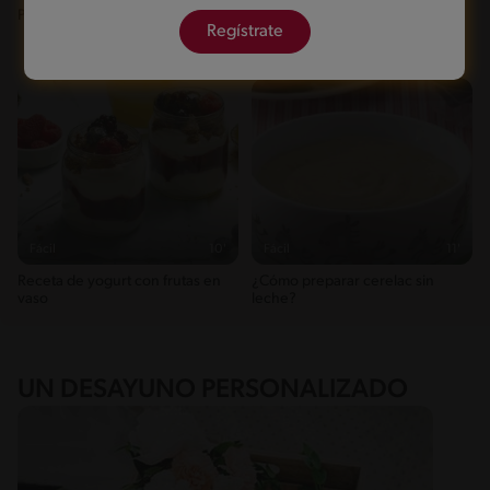
Pan de Huevo
Huevos con Tocino y Salsa de
Regístrate
Queso
Fácil
10'
Fácil
11'
Receta de yogurt con frutas en
¿Cómo preparar cerelac sin
vaso
leche?
UN DESAYUNO PERSONALIZADO