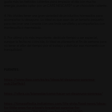
gusta más las bebidas calientes para empezar el día con mucha
energía, puedes optar por un CAFÉ NESCAFÉ® o un chocolate caliente.
4. No olvides tener una gran variedad de productos horneados para
acompañar tu desayuno. Lo ideal es que sean de un tamaño pequeño
para decorar una canasta con una linda servilleta y acompañarlos con
mantequilla o mermelada.
5. Por último y lo más importante, dedícale tiempo a ser especial,
aunque la fecha no coincida, lo ideal es planearlo el fin de semana para
no tener el afán del tiempo por el trabajo y disfrutar ese momento con
tranquilidad.
FUENTES:
https://www.ikea.com/es/es/ideas/el-desayuno-sorpresa-
pub25ef9cb1
https://vibra.co/bienestar/como-hacer-un-desayuno-sorpresa/
https://timesofindia.indiatimes.com/life-style/food-news/ideas-
for-little-ones-for-a-lovely-breakfast-surprise-for-
mom/photostory/75628001.cms?picid=75628080