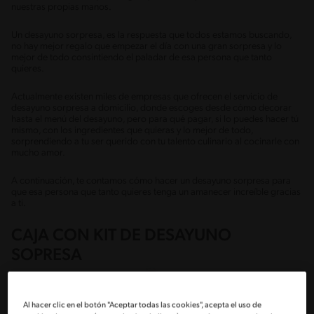
nuestras propias manos.
Un desayuno sorpresa, es la respuesta que todos estamos buscando,
no hay mejor regalo que empezar el día con una gran sorpresa y lo
mejor de todo consintiendo el paladar de esa persona que tanto
quieres.
Actualmente existen miles de empresas que ofrecen el servicio de
desayuno sorpresa a domicilio, donde escoges desde cómo decorar
hasta el menú del desayuno, pero para qué pagar, si lo puedes hacer tú
mismo, con los ingredientes que quieras y lo mejor de todo,
sorprendiendo a tu ser querido con tu talento culinario al cocinarle con
mucho amor.
A continuación, te contamos cómo hacer un desayuno sorpresa para
que esa persona que tanto quieres tenga un amanecer increíble gracias
a ti.
CAJA CON KIT DE DESAYUNO
SOPRESA
Al hacer clic en el botón "Aceptar todas las cookies", acepta el uso de