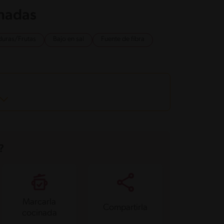
onadas
duras/Frutas
Bajo en sal
Fuente de fibra
?
Marcarla
Compartirla
cocinada