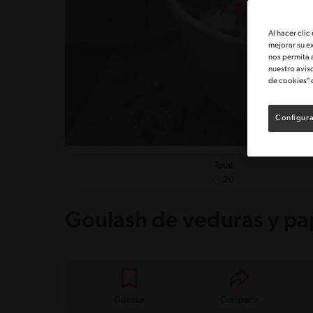
Al hacer clic
mejorar su e
nos permita 
nuestro avis
de cookies" 
Configura
Total
20
Goulash de veduras y pa
Guardar
Compartir