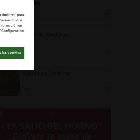
Arvejas
Fácil
30'
 similares) para
mación útil que
información en
e "Configuración
Budín de Verduras
Fácil
35'
 las cookies
Ragout de Verduras
Fácil
13'