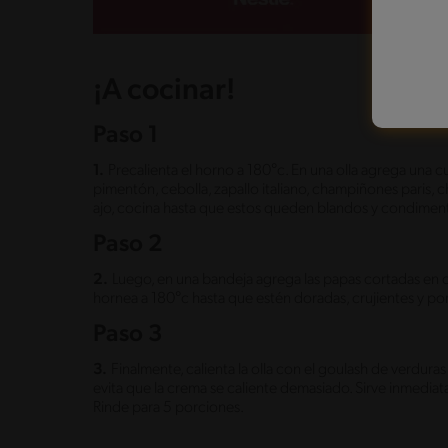
¡A cocinar!
Paso 1
1.
Precalienta el horno a 180°c. En una olla agrega una c
pimentón, cebolla, zapallo italiano, champiñones paris,
ajo, cocina hasta que estos queden blandos y condimen
Paso 2
2.
Luego, en una bandeja agrega las papas cortadas en cu
hornea a 180°c hasta que estén doradas, crujientes y po
Paso 3
3.
Finalmente, calienta la olla con el goulash de verdur
evita que la crema se caliente demasiado. Sirve inmedi
Rinde para 5 porciones.