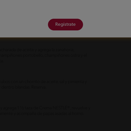
Regístrate
ucharada de aceite y agrega la zanahoria,
 champiñones portobello, champiñones ostra y el
ta.
bos con un chorrito de aceite, sal y pimienta y
r dentro blandas. Reserva.
as y agrega 1 ½ taza de Crema NESTLÉ®, revuelve y
atamente y acompaña de papas asadas al horno.