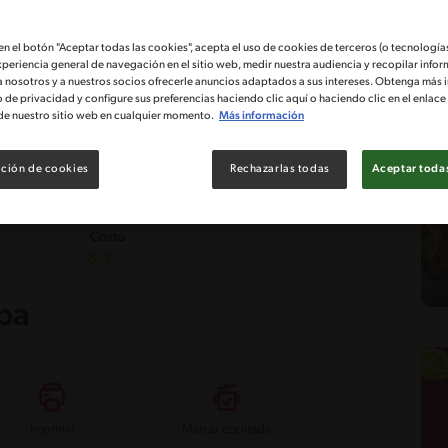
 en el botón "Aceptar todas las cookies", acepta el uso de cookies de terceros (o tecnologías
xperiencia general de navegación en el sitio web, medir nuestra audiencia y recopilar infor
a nosotros y a nuestros socios ofrecerle anuncios adaptados a sus intereses. Obtenga más 
o de privacidad y configure sus preferencias haciendo clic aquí o haciendo clic en el enlac
de nuestro sitio web en cualquier momento.
Más información
ción de cookies
Rechazarlas todas
Aceptar todas
Costo
pa
Imprimir
Marcar cocinada