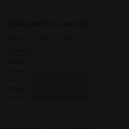
Evaluación de la receta (0)
0 de 5
0 calificaciones
5 estrellas
0
4 estrellas
0
3 estrellas
0
2 estrellas
0
1 estrella
0