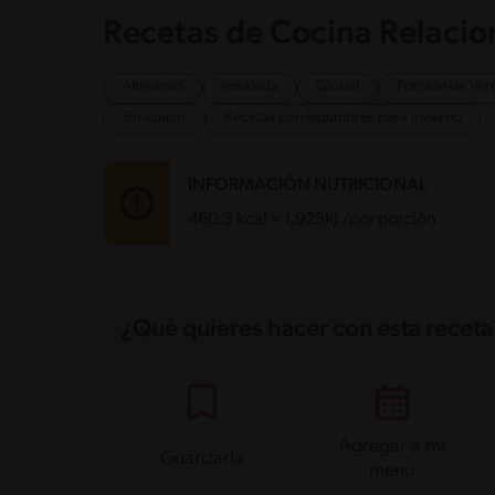
Recetas de Cocina Relaci
Almuerzo
ensalada
Global
Porción de Ver
Sin azúcar
Recetas con legumbres para invierno
INFORMACIÓN NUTRICIONAL
460.3 kcal = 1,925kj /por porción
Carbohidratos
52.7 g
Energía
460.3 kcal
¿Qué quieres hacer con esta receta
Grasas
23.7 g
Fibra
12 g
Proteína
11 g
Grasas saturadas
13.2 g
Sodio
134.1 mg
Azúcares
9.7 g
Agregar a mi
Guardarla
menú