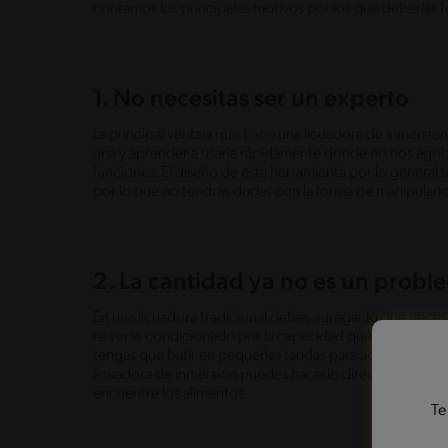
contamos los principales motivos por los que deberías t
1. No necesitas ser un experto
La principal ventaja que tiene una licuadora de inmersi
una y aprender a usarla rápidamente donde no nos agob
funciones. El diseño de esta herramienta por lo general
por lo que no tendrás dudas con la forma de manipularlo
2. La cantidad ya no es un prob
En una licuadora tradicional debes agregar lo que necesi
te verás condicionado por la capacidad que este tiene,
tengas que batir en pequeñas tandas para adaptarse a la
licuadora de inmersión puedes hacerlo directamente en la
encuentre los alimentos.
Te