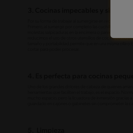
3. Cocinas impecables y sin ensu
Por su forma de trabajar al sumergirse en recipientes co
Primero, al sumergir por completo las cuchillas dentro las
molestas salpicaduras en la encimera o paredes de la coc
reducimos el uso de otros utensilios de cocina como tabl
tamaño y portabilidad permite que en una misma olla o 
cortar para poder procesar.
4. Es perfecta para cocinas peq
Uno de los grandes dolores de cabeza de quienes aman 
herramientas que faciliten el trabajo, es el espacio. N
mucho espacio, pero la licuadora de inmersión gracias a
guardado en cajones o gabinetes sin comprometer la ca
5. Limpieza