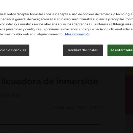
 en el botón "Aceptar todas las cookies", acepta el uso de cookies de terceros (o tecnologías
xperiencia general de navegación en el sitio web, medir nuestra audiencia y recopilar infor
a nosotros y a nuestros socios ofrecerle anuncios adaptados a sus intereses. Obtenga más 
o de privacidad y configure sus preferencias haciendo clic aquí o haciendo clic en el enlac
de nuestro sitio web en cualquier momento.
Más información
ción de cookies
Rechazarlas todas
Aceptar todas
 licuadora de inmersión
ón en casa.
Publicado - 28/12/2022