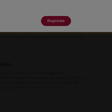
ciar tanto
n líquido, permite que ocurran dos cosas maravillosas.
Regístrate
 ollas o recipientes, de esta forma evitamos las
ina. Por otro lado, la segunda ventaja es que
as de corte, cuchillos u otros recipientes, ya que su
bowl se introduzcan los ingredientes sin necesidad de
ueñas
cocinar y tener una cocina equipada con
ormalmente los electrodomésticos son grandes y ocupan
 su diseño simple y sencillo permite que pueda ser
pacidad de espacio que tiene la cocina.