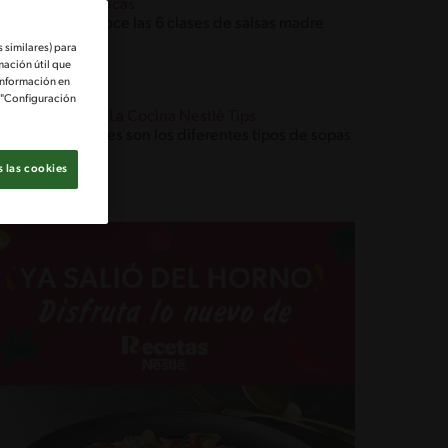
Técnicas
Conoce las 6 clases de salsas madre
 similares) para
mación útil que
información en
e "Configuración
Blog La Cocina Nestlé Tips
Cuáles son los diferentes tipos de sopas
 las cookies