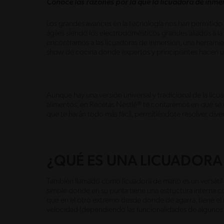
Conoce las razones por la que la licuadora de inmer
Los grandes avances en la tecnología nos han permitido
ágiles siendo los electrodomésticos grandes aliados a la
encontramos a las licuadoras de inmersión, una herramie
show de cocina donde expertos y principiantes hacen us
Aunque hay una versión universal y tradicional de la li
alimentos, en Recetas Nestlé® te contaremos en qué se d
que te harán todo más fácil, permitiéndote resolver diver
¿QUÉ ES UNA LICUADORA
También llamado como licuadora de mano es un versátil ut
simple donde en su punta tiene una estructura interna c
que en el otro extremo desde donde de agarra, tiene e
velocidad (dependiendo las funcionalidades de alguno