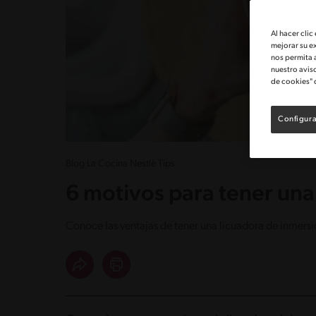
Al hacer clic
mejorar su e
nos permita 
nuestro avis
de cookies" 
Configura
Blog La Cocina Nestlé Tips
6 motivos para tener una
Conoce las ventajas de tener una licuadora de inmersi