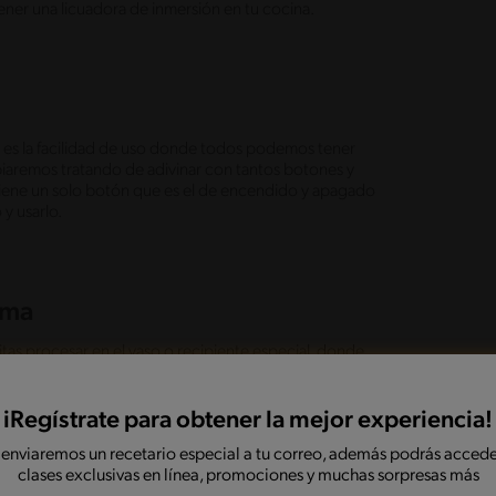
ener una licuadora de inmersión en tu cocina.
ón es la facilidad de uso donde todos podemos tener
iaremos tratando de adivinar con tantos botones y
 tiene un solo botón que es el de encendido y apagado
 y usarlo.
lema
tas procesar en el vaso o recipiente especial, donde
 por lo que si son grandes cantidades puede que
s grandes cantidades que tienes, mientras que con la
 olla, bowl, jarra o en el recipiente donde se
iRegístrate para obtener la mejor experiencia!
 enviaremos un recetario especial a tu correo, además podrás accede
clases exclusivas en línea, promociones y muchas sorpresas más