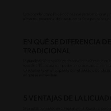
Este popular utensilio de cocina sirve para batir, licuar 
alimentos creando deliciosas recetas de sopas, salsas, pu
EN QUÉ SE DIFERENCIA D
TRADICIONAL
La principal diferencia entre ambos modelos es que en la
vaso de la licuadora para poder ser procesados, mientr
directamente en el recipiente con el líquido o donde se
en que se encuentran.
5 VENTAJAS DE LA LICUA
Si ya estás pensando en comprarte una licuadora, pero a