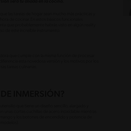
sión será tu aliada en la cocina.
 que las tareas de hogar sean mucho más prácticas y
 hora de cocinar. En estos básicos funcionales
nta que probablemente habrás visto en algún reality
o de este increíble instrumento.
cuadora que cumple con la misma función de procesar
iferencia esta novedosa versión y los motivos por los
sas tareas culinarias.
 DE INMERSIÓN?
ensilio que tiene un diseño sencillo, alargado y
on unas cortas cuchillas de acero inoxidable mientras
l mango y los botones de encendido y potencia de
s modelos).