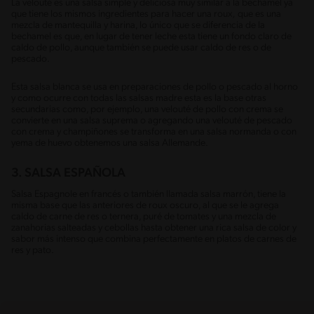
La velouté es una salsa simple y deliciosa muy similar a la bechamel ya
que tiene los mismos ingredientes para hacer una roux
,
que es una
mezcla de mantequilla y harina, lo único que se diferencia de la
bechamel es que, en lugar de tener leche esta tiene un fondo claro de
caldo de pollo, aunque también se puede usar caldo de res o de
pescado.
Esta salsa blanca se usa en preparaciones de pollo o pescado al horno
y como ocurre con todas las salsas madre esta es la base otras
secundarias como, por ejemplo, una velouté de pollo con crema se
convierte en una salsa suprema o agregando una velouté de pescado
con crema y champiñones se transforma en una salsa normanda o con
yema de huevo obtenemos una salsa Allemande.
3. SALSA ESPAÑOLA
Salsa Espagnole en francés o también llamada salsa marrón, tiene la
misma base que las anteriores de roux oscuro, al que se le agrega
caldo de carne de res o ternera, puré de tomates y una mezcla de
zanahorias salteadas y cebollas hasta obtener una rica salsa de color y
sabor más intenso que combina perfectamente en platos de carnes de
res y pato.