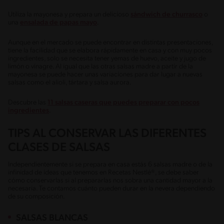
Utiliza la mayonesa y prepara un delicioso
sándwich de churrasco
o
una
ensalada de papas mayo
.
Aunque en el mercado se puede encontrar en distintas presentaciones,
tiene la facilidad que se elabora rápidamente en casa y con muy pocos
ingredientes, solo se necesita tener yemas de huevo, aceite y jugo de
limón o vinagre. Al igual que las otras salsas madre a partir de la
mayonesa se puede hacer unas variaciones para dar lugar a nuevas
salsas como el alioli, tártara y salsa aurora.
Descubre las
11 salsas caseras que puedes preparar con pocos
ingredientes
.
TIPS AL CONSERVAR LAS DIFERENTES
CLASES DE SALSAS
Independientemente si se prepara en casa estás 6 salsas madre o de la
infinidad de ideas que tenemos en Recetas Nestlé®, se debe saber
cómo conservarlas si al prepararlas nos sobra una cantidad mayor a la
necesaria. Te contamos cuánto pueden durar en la nevera dependiendo
de su composición.
SALSAS BLANCAS