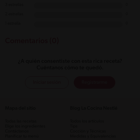
3 estrellas
0
2 estrellas
0
1 estrella
0
Comentarios (0)
¿A quién consentiste con esta rica receta?
Cuéntanos cómo te quedó.
Iniciar sesión
Registrarme
Mapa del sitio
Blog La Cocina Nestlé
Todas las recetas
Todos los artículos
Elige los ingredientes
Tips
Contáctanos
Cocción y Técnicas
Planificar tu menú
Medidas y Equivalencias