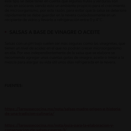
este tipo se debe tener en cuenta que algunas frutas y verduras son
ricas en azúcares siendo esto un ambiente propicio para el crecimiento
de microorganismo, por esta razón, para evitar que la salsa se deteriore
rápidamente se debe guardar en la nevera cuidadosamente en un
recipiente de vidrio y llevarlo a refrigeración entre 0 y 4°C.
SALSAS A BASE DE VINAGRE O ACEITE
Salsas con un pH bajo suelen ser más seguras como las vinagretas, que
tienen un nivel de acidez en el que no podrán crecer microorganismo
en ella. Por eso independientemente de la salsa que se elabore se
recomienda agregar unas cuantas gotas de vinagre, aceite o limón a la
mezcla para alargar su vida útil unos días refrigerada en la nevera.
FUENTES:
https://laroussecocina.mx/nota/salsas-madre-origen-e-historia-
de-una-tradicion-culinaria/
https://laroussecocina.mx/nota/guia-para-la-elaboracion-y-
conservacion-de-salsas-caseras-3/