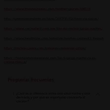
https://www.thespruceeats.com/mother-sauces-996119
http://gastrolaboratorio.es/blog/2017/11/02/tipos-de-salsas/
https://www.cocinafacil.com.mx/tips-de-cocina/salsas-madres/
https://www.healthline.com/nutrition/mother-sauces#2.-Velout-
https://cocina-casera.com/consejos-conservar-salsas/
https://foodandwineespanol.com/las-5-salsas-madre-de-la-
cocina-clasica/
Preguntas frecuentes
¿Cuál es la diferencia entre una salsa madre y una
derivada, y por qué es importante conocerla al
cocinar?