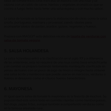
salsa de tomate tradicional francesa se elabora con una roux y se
sazona con un caldo de carne, hierbas y vegetales aromáticos que se
cocina a fuego lento hasta tener una salsa espesa y con mucho sabor.
La salsa de tomate es la base para la elaboración de otras como la salsa
criolla, portuguesa, marinara y provenzal, siendo ideales para
acompañar platos de pastas, asados, guisos, vegetales y huevos.
Prepara con MAGGI® esta deliciosa receta de
lasaña de verduras con
salsa de tomate veggie
.
5. SALSA HOLANDESA
La salsa holandesa entró a la clasificación en el siglo XX y a diferencia
de las anteriores, esta no requiere de una roux como base emulsificante
y en cambio se prepara batiendo lentamente mantequilla clarificada en
yemas de huevo con un poco de jugo de limón o vinagre hasta obtener
una salsa ácida y mantecosa que puede usarse en mariscos, verduras o
huevos al desayuno como el clásico huevos benedictinos.
6. MAYONESA
Al igual que la salsa de tomate la mayonesa es la favorita de muchos. Su
popularidad está sobre todo en comidas rápidas como hamburguesas,
hot dogs, papas fritas, aunque también acompañando verduras como
en la famosa ensalada rusa.