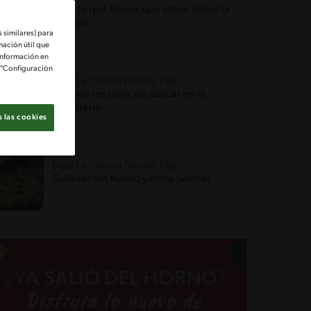
Todo lo que tienes que saber sobre la
mousse
 similares) para
mación útil que
información en
e "Configuración
Blog La Cocina Nestlé Tips
Conoce los tipos de azúcar en la
repostería
 las cookies
Blog La Cocina Nestlé Tips
Galletas sin huevo y otros postres