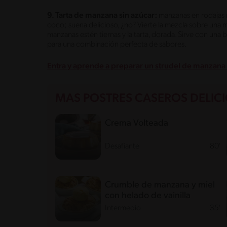
9. Tarta de manzana sin azúcar:
manzanas en rodajas 
coco; suena delicioso, ¿no? Vierte la mezcla sobre una m
manzanas estén tiernas y la tarta, dorada. Sirve con un
para una combinación perfecta de sabores.
Entra y aprende a preparar un strudel de manzana 
MAS POSTRES CASEROS DELIC
Crema Volteada
Desafiante
80'
Crumble de manzana y miel
con helado de vainilla
Intermedio
35'