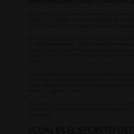
Helados, flanes, tartas y galletas, sin sacrificar el s
Aunque muchos no lo crean, el universo de los postres
tampoco muy visitado. Si eres un apasionado de los post
punto de descubrir una variedad de delicias que puede
¿Qué hace que los postres sin azúcar sean tan especiales
de ingredientes naturales. Desde frutas maduras, que apor
el azúcar de coco; cada receta tiene su toque secreto, sin
Desentrañar los misterios de estas alternativas te permiti
para ti.
En este viaje gastronómico encontrarás helados refresca
cocinar para cualquier ocasión especial con tu familia y t
suaves y delicadas, los flanes y los pudines pueden ser tus
de lado las galletas o los pies.
Sigue leyendo y descubre recetas de postres sin azúcar,
disfrutes un postre fuera de lo común y cómo decorar es
comensales.
¿CUÁL ES EL SECRETO DET