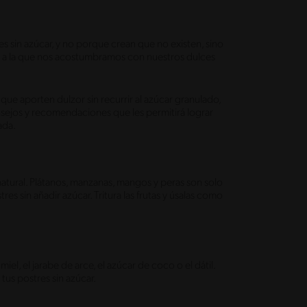
s sin azúcar, y no porque crean que no existen, sino
n a la que nos acostumbramos con nuestros dulces
s que aporten dulzor sin recurrir al azúcar granulado,
nsejos y recomendaciones que les permitirá lograr
uada.
natural. Plátanos, manzanas, mangos y peras son solo
s sin añadir azúcar. Tritura las frutas y úsalas como
el, el jarabe de arce, el azúcar de coco o el dátil.
tus postres sin azúcar.