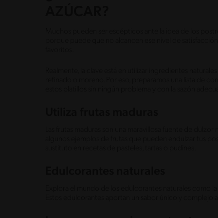
AZÚCAR?
Muchos pueden ser escépticos ante la idea de los postre
porque puede que no alcancen ese nivel de satisfacció
favoritos.
Realmente, la clave está en utilizar ingredientes naturale
refinado o moreno. Por eso, preparamos una lista de co
estos platillos sin ningún problema y con la sazón adec
Utiliza frutas maduras
Las frutas maduras son una maravillosa fuente de dulzor 
algunos ejemplos de frutas que pueden endulzar tus postre
sustituto en recetas de pasteles, tartas o pudines.
Edulcorantes naturales
Explora el mundo de los edulcorantes naturales como la mi
Estos edulcorantes aportan un sabor único y complejo a 