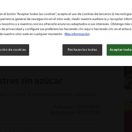
 en el botón "Aceptar todas las cookies", acepta el uso de cookies de terceros (o tecnologías
xperiencia general de navegación en el sitio web, medir nuestra audiencia y recopilar infor
a nosotros y a nuestros socios ofrecerle anuncios adaptados a sus intereses. Obtenga más 
o de privacidad y configure sus preferencias haciendo clic aquí o haciendo clic en el enlac
de nuestro sitio web en cualquier momento.
Más información
ción de cookies
Rechazarlas todas
Aceptar todas
tres sin azúcar
azúcar? Conoce 10 postres balanceados y deliciosos.
Publicado - 19/09/2023
Actualizado -14/03/2024