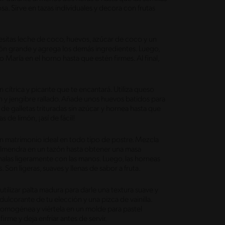
sa. Sirve en tazas individuales y decora con frutas
esitas leche de coco, huevos, azúcar de coco y un
azón grande y agrega los demás ingredientes. Luego,
 María en el horno hasta que estén firmes. Al final,
cítrica y picante que te encantará. Utiliza queso
n y jengibre rallado. Añade unos huevos batidos para
 de galletas trituradas sin azúcar y hornea hasta que
s de limón, ¡así de fácil!
un matrimonio ideal en todo tipo de postre. Mezcla
 almendra en un tazón hasta obtener una masa
las ligeramente con las manos. Luego, las horneas
 Son ligeras, suaves y llenas de sabor a fruta.
utilizar palta madura para darle una textura suave y
dulcorante de tu elección y una pizca de vainilla.
homogénea y viértela en un molde para pastel
irme y deja enfriar antes de servir.