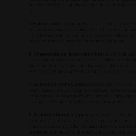
de chía absorban el líquido y formen una textura gelatino
frescas.
5. Flan de coco:
una opción fácil de preparar: solo nec
poquito de esencia de vainilla. Bate los huevos en un t
vierte la mezcla en moldes individuales y cocínalos a baño
debes refrigerar durante dos horas antes de servir.
6. Cheesecake de limón y jengibre:
una combinación 
crema bajo en grasa y mezcla con miel, ralladura de limó
darle consistencia. Al final, pon la mezcla sobre una base
esté firme. Refrigeras antes de servir y decoras con rodaja
7. Galletas de avena y pasas:
la avena y las pasas son 
avena, pasas, puré de manzana sin azúcar y extracto de
homogénea. Forma pequeñas bolitas con la masa y aplána
hasta que estén doradas y las dejas reposar unos minutos.
8. Pastel de chocolate y palta:
para este pastel debes 
cremosa. Tritura la palta con cacao en polvo sin azúcar, e
Mezcla todos los ingredientes hasta obtener una masa 
previamente engrasado. Hornea hasta que el pastel esté f