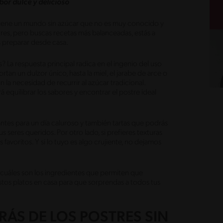
abor dulce y delicioso
 tiene un mundo sin azúcar que no es muy conocido y
res, pero buscas recetas más balanceadas, estás a
s preparar desde casa.
? La respuesta principal radica en el ingenio del uso
tan un dulzor único, hasta la miel, el jarabe de arce o
 la necesidad de recurrir al azúcar tradicional.
rá equilibrar los sabores y encontrar el postre ideal
ntes para un día caluroso y también tartas que podrás
us seres queridos. Por otro lado, si prefieres texturas
 favoritos. Y si lo tuyo es algo crujiente, no dejamos
 cuáles son los ingredientes que permiten que
tos platos en casa para que sorprendas a todos tus
RÁS DE LOS POSTRES SIN