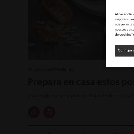
Al hacer clic
mejorar su e
nos permita 
nuestro avis
de cookies" 
Configura
Blog La Cocina Nestlé Tips
Prepara en casa estos pos
¿Quién dijo que no se podía disfrutar del dulzor sin 