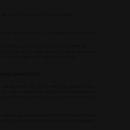
 las yemas con azúcar, pero hay algunas
 más fácil de integrar correctamente con el resto de
mentales para preparar una crema pastelera de
to que hay varias cosas por hacer. El segundo es batir
 y nos esforzamos por lograr una mezcla
 condensada Nestlé®.
os a fuego medio-bajo. Es momento de reducirla hasta
na? Es cuando evaporamos el líquido de algunas salsas o
ién debemos continuar batiendo, así que todavía no
os si empiezan a formarse grumos mientras la crema se
fuego y volvemos a batir con bastante fuerza hasta