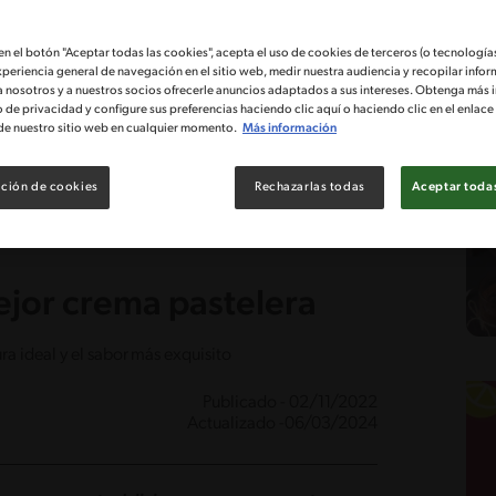
 en el botón "Aceptar todas las cookies", acepta el uso de cookies de terceros (o tecnologías
xperiencia general de navegación en el sitio web, medir nuestra audiencia y recopilar infor
a nosotros y a nuestros socios ofrecerle anuncios adaptados a sus intereses. Obtenga más 
o de privacidad y configure sus preferencias haciendo clic aquí o haciendo clic en el enlac
de nuestro sitio web en cualquier momento.
Más información
ción de cookies
Rechazarlas todas
Aceptar todas
ejor crema pastelera
a ideal y el sabor más exquisito
Publicado - 02/11/2022
Actualizado -06/03/2024