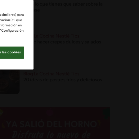
Todo lo que tienes que saber sobre la
mousse
 similares) para
mación útil que
información en
e "Configuración
Blog La Cocina Nestlé Tips
Cómo hacer crepes dulces y salados
 las cookies
Blog La Cocina Nestlé Tips
20 ideas de postres fríos y deliciosos