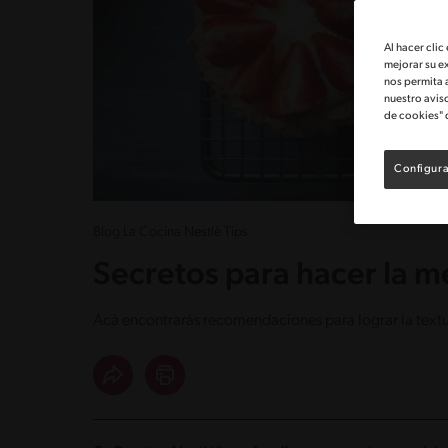
Al hacer clic
mejorar su e
nos permita 
nuestro avis
de cookies" 
Configura
Blog La Cocina Nestlé Tips
Secretos para hacer la m
Acá encontrarás recomendaciones para lograr la textur