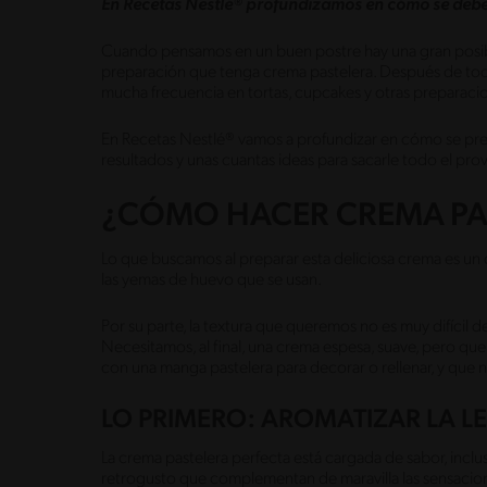
En Recetas Nestlé® profundizamos en cómo se debe
Cuando pensamos en un buen postre hay una gran posib
preparación que tenga crema pastelera. Después de to
mucha frecuencia en tortas, cupcakes y otras preparaci
En Recetas Nestlé® vamos a profundizar en cómo se pre
resultados y unas cuantas ideas para sacarle todo el pr
¿CÓMO HACER CREMA PA
Lo que buscamos al preparar esta deliciosa crema es un c
las yemas de huevo que se usan.
Por su parte, la textura que queremos no es muy difícil 
Necesitamos, al final, una crema espesa, suave, pero qu
con una manga pastelera para decorar o rellenar, y que n
LO PRIMERO: AROMATIZAR LA L
La crema pastelera perfecta está cargada de sabor, inclus
retrogusto que complementan de maravilla las sensacio