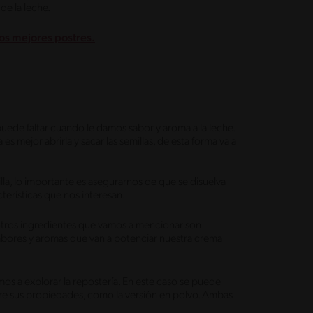
de la leche.
los mejores postres.
puede faltar cuando le damos sabor y aroma a la leche.
s mejor abrirla y sacar las semillas, de esta forma va a
lla, lo importante es asegurarnos de que se disuelva
terísticas que nos interesan.
os otros ingredientes que vamos a mencionar son
abores y aromas que van a potenciar nuestra crema
os a explorar la repostería. En este caso se puede
bere sus propiedades, como la versión en polvo. Ambas