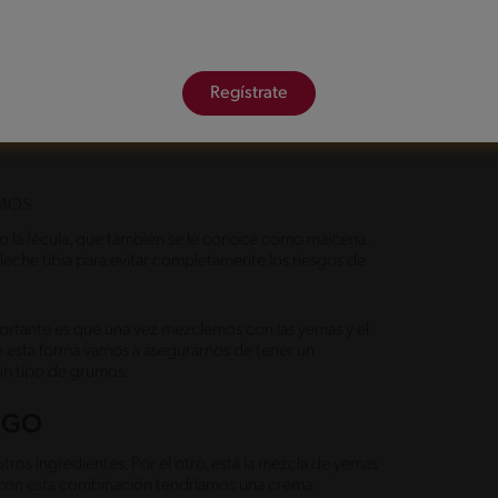
tar cuando levantamos nuestro batidor y notamos cómo
ramente espesa, que alcance a pegarse a las varas de
Regístrate
orrectas, añadimos el siguiente ingrediente.
UMOS
 o la fécula, que también se le conoce como maicena.
leche tibia para evitar completamente los riesgos de
portante es que una vez mezclemos con las yemas y el
e esta forma vamos a asegurarnos de tener un
ún tipo de grumos.
UEGO
otros ingredientes. Por el otro, está la mezcla de yemas
e con esta combinación tendríamos una crema