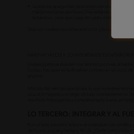
La textura: la segunda característica la podemos no
cae la mezcla hacia el bowl. Necesitamos que sea lige
la batidora, pero que caiga de vuelta al recipiente.
Una vez nuestra mezcla tiene el color y la composición c
HARINA O FÉCULA, LO IMPORTANTE ES EVITAR GR
En este punto se pueden usar ambas opciones, la harina
Incluso, hay quienes la disuelven primero en un poco de 
grumos.
Más allá del método que se use, lo que es realmente im
azúcar, lo hagamos sin dejar de batir constantemente. D
resultado homogéneo y completamente suave, sin ning
LO TERCERO: INTEGRAR Y AL F
Por un lado, tenemos la leche aromatizada con vainilla y 
de huevo, azúcar y harina o fécula. ¿Quién pensaría qu