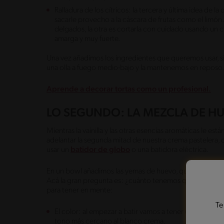
Ralladura de los cítricos: la tercera y última idea de 
sacarle provecho a la cáscara de frutas como el limón.
delgados, la otra es cortarla con cuidado usando un cu
amarga y muy fuerte.
Una vez añadimos los ingredientes que queremos usar, 
una olla a fuego medio-bajo y la mantenemos en reposo
Aprende a decorar tortas como un profesional.
LO SEGUNDO: LA MEZCLA DE H
Mientras la vainilla y las otras esencias aromáticas le es
adelantar la segunda mitad de nuestra crema pastelera,
usar un
batidor de globo
o una batidora eléctrica.
En un bowl añadimos las yemas de huevo, que también ay
Acá la gran pregunta es: ¿cuánto tenemos que batir par
para tener en mente:
Te
El color: al empezar a batir vamos a tener una mezcla
tono más cercano al blanco crema.