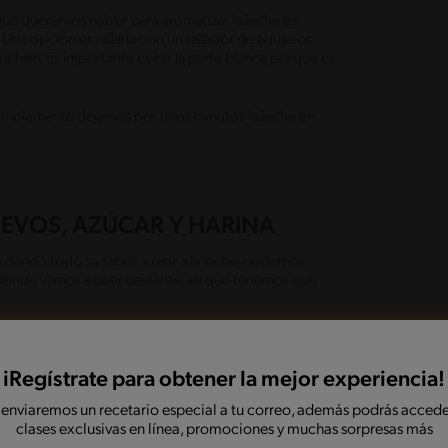
la que queremos hablar para aromatizar la leche es
 Una opción es rallarla con un rallador de agujeros
chillo. Es importante evitar la parte blanca porque es
simplemente dejamos por unos minutos la leche en
.
UEVOS, AZÚCAR Y HARINA
tán dando todo su sabor y olor a la leche, podemos
 donde vamos a batir bastante, así que tenemos que
udan a obtener una textura más espesa, y el azúcar.
a lograr el punto perfecto? Compartimos algunos tips
iRegístrate para obtener la mejor experiencia!
 enviaremos un recetario especial a tu correo, además podrás accede
 principalmente amarilla, pero lo que buscamos es un
clases exclusivas en línea, promociones y muchas sorpresas más