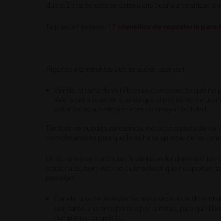
dulce. En parte, esto se debe a una buena aromatización 
Te puede interesar:
17 utensilios de repostería para 
Algunos ingredientes que se suelen usar son:
Vainilla: la rama de vainilla es un componente que no 
Vale la pena tener en cuenta que al momento de usarla e
soltar todas sus propiedades con mayor facilidad.
También se puede usar esencia, extracto o pasta de vaini
completamente para que la leche se apropie de las carac
Un tip antes de continuar: la vainilla es fundamental, l
opcionales, pero esto no quiere decir que no aporten s
pastelera.
Canela: una de las especias más usadas cuando entram
usar tanto una rama partida por la mitad, para que li
cumplen su propósito.