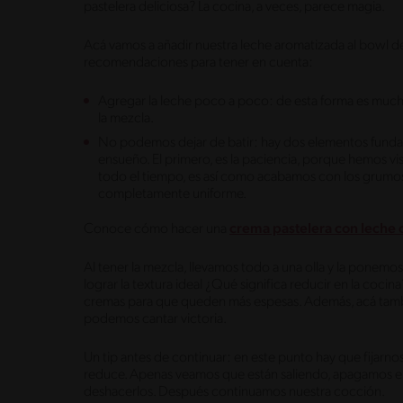
pastelera deliciosa? La cocina, a veces, parece magia.
Acá vamos a añadir nuestra leche aromatizada al bowl de
recomendaciones para tener en cuenta:
Agregar la leche poco a poco: de esta forma es mucho
la mezcla.
No podemos dejar de batir: hay dos elementos funda
ensueño. El primero, es la paciencia, porque hemos vis
todo el tiempo, es así como acabamos con los grumos
completamente uniforme.
Conoce cómo hacer una
crema pastelera con leche
Al tener la mezcla, llevamos todo a una olla y la ponem
lograr la textura ideal ¿Qué significa reducir en la coci
cremas para que queden más espesas. Además, acá tamb
podemos cantar victoria.
Un tip antes de continuar: en este punto hay que fijarn
reduce. Apenas veamos que están saliendo, apagamos el 
deshacerlos. Después continuamos nuestra cocción.