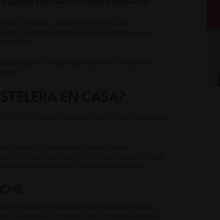
 preparar esta deliciosa crema para postres
ilidad de que a nuestra mente venga una
do, es un elemento delicioso que encontramos con
ones dulces.
para, algunos consejos para obtener los mejores
ovecho.
STELERA EN CASA?
olor con un ligero toque de amarillo. Esto es gracias a
de reconocer si ya la hemos probado antes.
e también sea manipulable. Es decir, que podamos usar
os permita untarla en las capas de algún postre.
ECHE
o no es nada extraño hallar ciertas esencias en el
nes que están en un primer plano, como el elemento