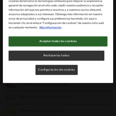
cookies de terceros (o tecnologías similares) para mejorar su experiencia
general de navegación en el sitio web, medir nuestra audiencia y recopilar
información útil que nos permita a nosotros y a nuestros socios ofrecerle
Ingredientes
anuncios adaptados a sus intereses. Obtenga más información en nuestro
aviso de privacidad y configure sus preferencias haciendo clic aquí o
haciendo clic en el enlace "Configuración de cookies" de nuestro sitio web
Porciones: 5
en cualquier momento.
Más información
Aceptar todas las cookies
250 g de carne molida
Rechazarlas todas
1 Sobre de rindecarne MAGGI®
Configuración de cookies
½ Cebolla picada en cubos
½ Pimentón rojo picado en cubos
1 Dientes de ajo picados finamente
5 Rebanadas de queso gouda