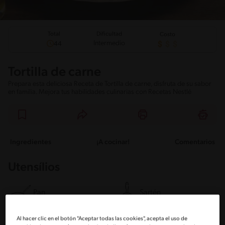
Total
Dificultad
Costo
Intermedio
44
Tortilla de carne
Prepara esta deliciosa Receta de Tortilla de carne, disfruta de su sabor
en familia. Mejora tus habilidades culinarias con Recetas Nestlé
Ingredientes
¡A cocinar!
Comentarios
Utensílios
Pan
Sartén
Al hacer clic en el botón "Aceptar todas las cookies", acepta el uso de
Bol