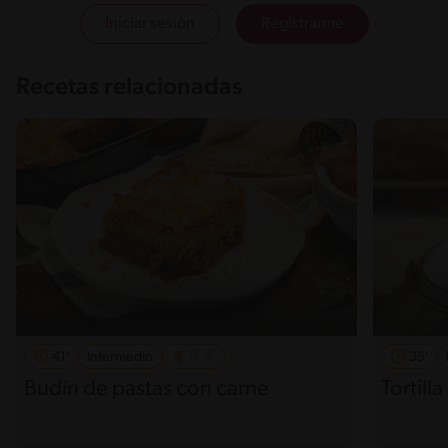
Iniciar sesión
Registrarme
Recetas relacionadas
41'
Intermedio
35'
Budín de pastas con carne
Tortill