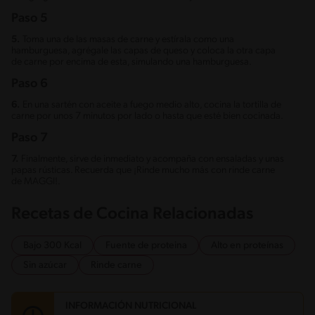
Paso 5
5.
Toma una de las masas de carne y estírala como una
hamburguesa, agrégale las capas de queso y coloca la otra capa
de carne por encima de esta, simulando una hamburguesa.
Paso 6
6.
En una sartén con aceite a fuego medio alto, cocina la tortilla de
carne por unos 7 minutos por lado o hasta que esté bien cocinada.
Paso 7
7.
Finalmente, sirve de inmediato y acompaña con ensaladas y unas
papas rústicas. Recuerda que ¡Rinde mucho más con rinde carne
de MAGGI!.
Recetas de Cocina Relacionadas
Bajo 300 Kcal
Fuente de proteina
Alto en proteínas
Sin azúcar
Rinde carne
INFORMACIÓN NUTRICIONAL