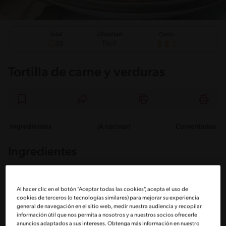
Total
Dificultad
Costo
Fácil
35
Tortilla de carne y verduras
Ingredientes
¡A cocinar!
Comentarios
Ingredientes
Porciones: 5
Al hacer clic en el botón "Aceptar todas las cookies", acepta el uso de
cookies de terceros (o tecnologías similares) para mejorar su experiencia
general de navegación en el sitio web, medir nuestra audiencia y recopilar
1 Cda de aceite
información útil que nos permita a nosotros y a nuestros socios ofrecerle
anuncios adaptados a sus intereses. Obtenga más información en nuestro