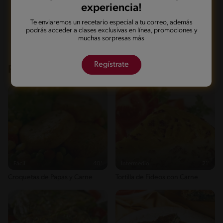
Azúcares
5.1 g
experiencia!
Marcarla cocinada
Compartirla
Te enviaremos un recetario especial a tu correo, además
podrás acceder a clases exclusivas en línea, promociones y
muchas sorpresas más
Regístrate
Recetas que te pueden interesar
Fácil
40'
Intermedio
21'
Croquetas de Papas y Carne
Tortilla de Fideos con Carne