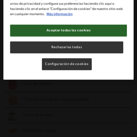
aviso de privacidad y configure sus preferencias haciendo clic aquí o
200 g de carne molida
haciendo clic en el enlace "Configuración de cookies" de nuestro sitio web
en cualquier momento.
Más información
1 Sobre MAGGI® rindecarne
Aceptar todas las cookies
3 Huevos
Rechazarlas todas
1 Pizca de sal
Configuración de cookies
1 Pizca de pimienta
1 Cda de paprika
1 Cebolla cortada en cubos pequeños
1 Tarro de arvejas
1 Zanahoria rallada