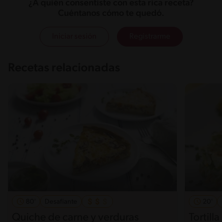
¿A quién consentiste con esta rica receta?
Cuéntanos cómo te quedó.
Iniciar sesión
Registrarme
Recetas relacionadas
80'
Desafiante
20'
Quiche de carne y verduras
Tortill