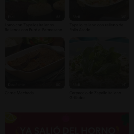
Energykilocalories
233g / 11%
Fácil
55'
Fácil
35'
Saturedfat
Lomo con Zapallos Italianos
Zapallo Italiano con relleno de
3g / 0%
Rellenos con Puré al Parmesano
Pollo Asado
Sugar
5g / 0%
Sodio
684g / 0%
Salt
1.7g / %
Desafiante
80'
Fácil
14'
Carne Mechada
Carpaccio de Zapallo Italiano
Grillados