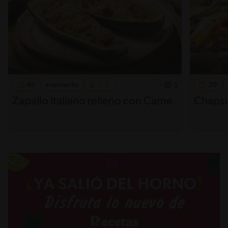
45'
Intermedio
20'
5
Zapallo Italiano relleno con Carne
Chapsu