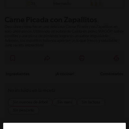
Intermedio
35
Carne Picada con Zapallitos
Descubre cómo hacer una deliciosa Carne Picada con Zapallitos en
solo unos pasos. Utilizando un sobre de Caldo en polvo MAGGI® sabor
costillas y una pizca de pimienta, lograrás un sabor inigualable.
Además, los zapallitos italianos aportan un toque fresco y saludable.
¡Una receta imperdible!
Ingredientes
¡A cocinar!
Comentarios
No incluido en la receta
Sin nueces de árbol
Sin maní
Sin lactosa
Sin pescado
Ingredientes