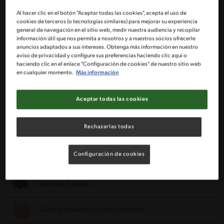
Al hacer clic en el botón "Aceptar todas las cookies", acepta el uso de
cookies de terceros (o tecnologías similares) para mejorar su experiencia
Porciones: 5
general de navegación en el sitio web, medir nuestra audiencia y recopilar
información útil que nos permita a nosotros y a nuestros socios ofrecerle
anuncios adaptados a sus intereses. Obtenga más información en nuestro
aviso de privacidad y configure sus preferencias haciendo clic aquí o
3 Zapallitos italianos cortados en mitades (a lo largo)
haciendo clic en el enlace "Configuración de cookies" de nuestro sitio web
en cualquier momento.
Más información
1 Sobre de salsa de tomates
Aceptar todas las cookies
1 Diente de ajo cortado finamente
Rechazarlas todas
1 pizca de orégano o albahaca
Configuración de cookies
1 sobre de Caldo en polvo MAGGI® sabor costillas
1 pizca de Pimienta
1 Cebolla mediana cortada finamente