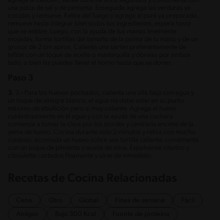
agrega el cebollín, saltea durante unos segundos y condimenta con
una pizca de sal y de pimienta. Enseguida agrega las verduras ya
cocidas y remueve. Retira del fuego y agrega al puré ya preparado,
remueve hasta integrar bien todos los ingredientes, espera hasta
que se entibie. Luego, con la ayuda de tus manos levemente
mojadas, forma tortillas del tamaño de la palma de tu mano y de un
grosor de 2 cm aprox. Calienta una sartén preferentemente de
teflón con un toque de aceite o mantequilla y dóralas por ambos
lado, o bien las puedes llevar al horno hasta que se doren.
Paso 3
3.
3.- Para los huevos pochados, calienta una olla baja con agua y
un toque de vinagre blanco, el agua no debe estar en su punto
máximo de ebullición pero si muy caliente. Agrega el huevo
cuidadosamente en el agua y con la ayuda de una cuchara
comienza a tomar la clara por los bordes y centrarla encima de la
yema de huevo. Cocina durante solo 2 minutos y retira con mucho
cuidado, acomoda un huevo sobre una tortilla caliente, condimenta
con un toque de pimienta y aceite de oliva. Espolvorea cilantro y
ciboulette cortados finamente y sirve de inmediato.
Recetas de Cocina Relacionadas
Cena
Otro
Global
Fines de semana
Fácil
Amigos
Bajo 300 Kcal
Fuente de proteina