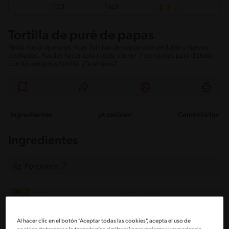
Fácil
23
Tortilla de puré de papas
Nada mejor que unas ricas Tortillas de papas con verduras y huevos
pochados. Puedes hacer esta receta y tener 7 porciones para disfutar
con tus amigos y familia. ¿Te atreves?
Ingredientes
¡A cocinar!
Comentarios
Ingredientes
Porciones: 7
1 Caja de puré de papas MAGGI® de 125 g
Al hacer clic en el botón "Aceptar todas las cookies", acepta el uso de
200 ml de leche semidescremada