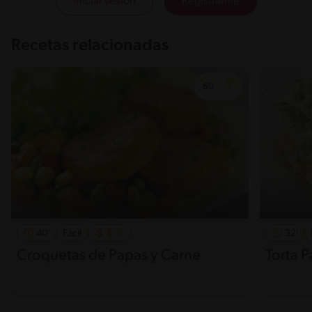
Iniciar sesión
Registrarme
Recetas relacionadas
40'
Fácil
32'
Croquetas de Papas y Carne
Torta 