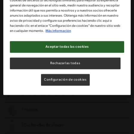
cookies de terceros (o tecnologías similares) para mejorar su experiencia
general de navegación en el sitio web, medir nuestra audiencia y recopilar
información útil que nos permita a nosotros y a nuestros socios ofrecerle
25 g de mantequilla
anuncios adaptados a sus intereses. Obtenga más información en nuestro
aviso de privacidad y configure sus preferencias haciendo clic aquí o
haciendo clic en el enlace "Configuración de cookies" de nuestro sitio web
1 Cucharadita rasa de sal (5 g)
en cualquier momento.
Más información
1/2 Paquete de cebollín cortado finamente (2 un)
Aceptar todas las cookies
250 g de verduras surtidas “primavera” congeladas ya
Rechazarlas todas
cocidas
1/2 Ramito de ciboulette cortado finamente
Configuración de cookies
3 Cucharadas de hojas de cilantro
7 Huevos
1 Cucharadas de vinagre