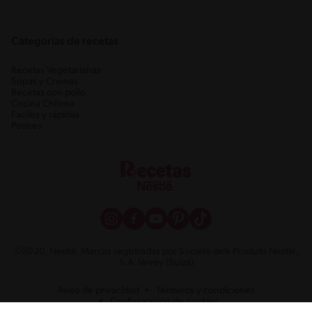
Categorias de recetas
Recetas Vegetarianas
Sopas y Cremas
Recetas con pollo
Cocina Chilena
Fáciles y rápidas
Postres
©2020, Nestlé. Marcas registradas por Société dels Produits Nestlé,
S.A. Vevey (Suiza)
Aviso de privacidad
Términos y condiciones
Configuración de cookies