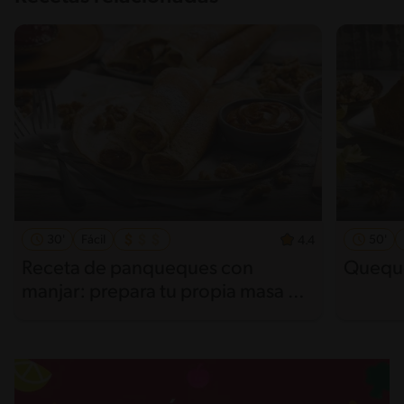
30'
Fácil
50'
4.4
Receta de panqueques con
Queque
manjar: prepara tu propia masa de
panqueques