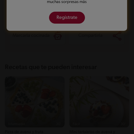
muchas sorpresas más
Guardarla
Agregar a mi menú
Regístrate
Marcarla cocinada
Compartirla
Recetas que te pueden interesar
Intermedio
30'
Fácil
30'
Pizza de avena y fruta
Mini tartaletas de avena y