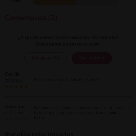
1 estrella
1
Comentarios (2)
¿A quién consentiste con esta rica receta?
Cuéntanos cómo te quedó.
Iniciar sesión
Registrarme
Cecilia
Excelente receta. Queda muy buenos!
20.04.2025
Anónimo
Panqueques se queman antes de poder darlos vuelta, y
se desarman, por lo que no se puede mantener la
18.08.2024
forma
Recetas relacionadas