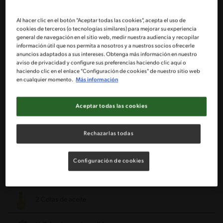
Ingredientes
Al hacer clic en el botón "Aceptar todas las cookies", acepta el uso de
cookies de terceros (o tecnologías similares) para mejorar su experiencia
general de navegación en el sitio web, medir nuestra audiencia y recopilar
Porciones: 5
información útil que nos permita a nosotros y a nuestros socios ofrecerle
anuncios adaptados a sus intereses. Obtenga más información en nuestro
aviso de privacidad y configure sus preferencias haciendo clic aquí o
haciendo clic en el enlace "Configuración de cookies" de nuestro sitio web
100 ml de leche o bebida vegetal NATURE’S HEART®
en cualquier momento.
Más información
2 Huevos
Aceptar todas las cookies
2 Plátanos
Rechazarlas todas
10 Cdtas de avena molida o harina de avena
Configuración de cookies
1 Cda de miel o endulzante a gusto o 4 cdtas de azúcar
2 Cdtas de aceite