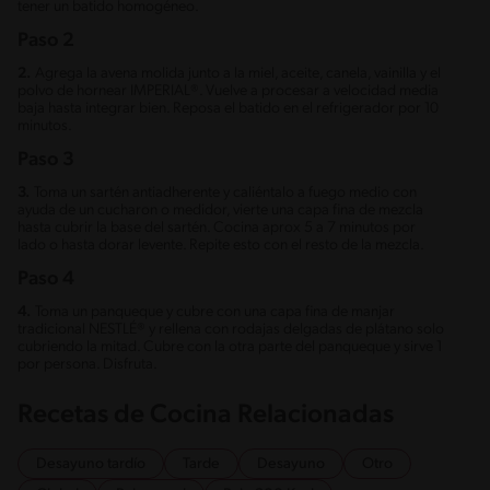
tener un batido homogéneo.
Paso 2
2.
Agrega la avena molida junto a la miel, aceite, canela, vainilla y el
polvo de hornear IMPERIAL®. Vuelve a procesar a velocidad media
baja hasta integrar bien. Reposa el batido en el refrigerador por 10
minutos.
Paso 3
3.
Toma un sartén antiadherente y caliéntalo a fuego medio con
ayuda de un cucharon o medidor, vierte una capa fina de mezcla
hasta cubrir la base del sartén. Cocina aprox 5 a 7 minutos por
lado o hasta dorar levente. Repite esto con el resto de la mezcla.
Paso 4
4.
Toma un panqueque y cubre con una capa fina de manjar
tradicional NESTLÉ® y rellena con rodajas delgadas de plátano solo
cubriendo la mitad. Cubre con la otra parte del panqueque y sirve 1
por persona. Disfruta.
Recetas de Cocina Relacionadas
Desayuno tardío
Tarde
Desayuno
Otro