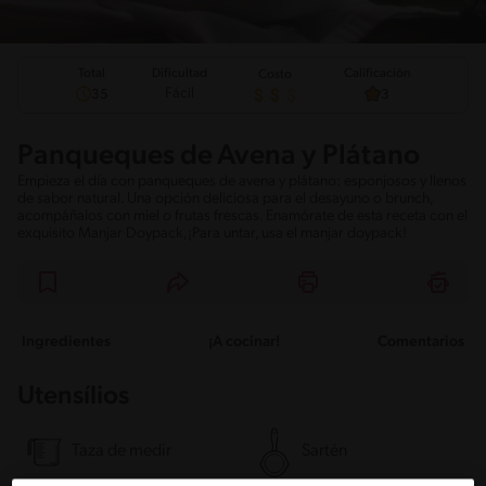
Total
Calificación
Dificultad
Costo
Fácil
35
3
Panqueques de Avena y Plátano
Empieza el día con panqueques de avena y plátano: esponjosos y llenos
de sabor natural. Una opción deliciosa para el desayuno o brunch,
acompáñalos con miel o frutas frescas. Enamórate de esta receta con el
exquisito Manjar Doypack,¡Para untar, usa el manjar doypack!
Ingredientes
¡A cocinar!
Comentarios
Utensílios
Taza de medir
Sartén