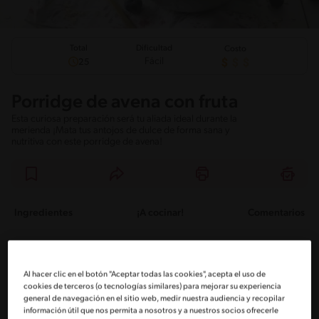
Total
Dificultad
Costo
Fácil
25
Porridge de avena con fruta
Esta curiosa preparación será tu aliada ideal durante la
merienda ¡Mata tus antojos de dulce de forma sana y
nutritiva con este porridge de avena!
Ingredientes
¡A cocinar!
Comentarios
Utensílios
Al hacer clic en el botón "Aceptar todas las cookies", acepta el uso de
Maceta
cookies de terceros (o tecnologías similares) para mejorar su experiencia
general de navegación en el sitio web, medir nuestra audiencia y recopilar
información útil que nos permita a nosotros y a nuestros socios ofrecerle