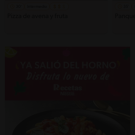
30'
Intermedio
35'
Pizza de avena y fruta
Panque