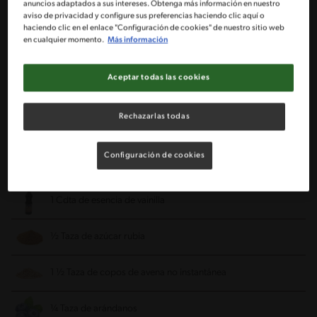
anuncios adaptados a sus intereses. Obtenga más información en nuestro
Ingredientes
aviso de privacidad y configure sus preferencias haciendo clic aquí o
haciendo clic en el enlace "Configuración de cookies" de nuestro sitio web
en cualquier momento.
Más información
Porciones: 4
Aceptar todas las cookies
1 Tarro de leche evaporada IDEAL®
Rechazarlas todas
¼ Naranja (su cáscara sin parte blanca)
Configuración de cookies
1 Cdta de canela en polvo
1 Cdta de esencia de vainilla
½ Taza de azúcar rubia
1 ½ Taza de copos de avena no instantánea
¼ Taza de arándanos