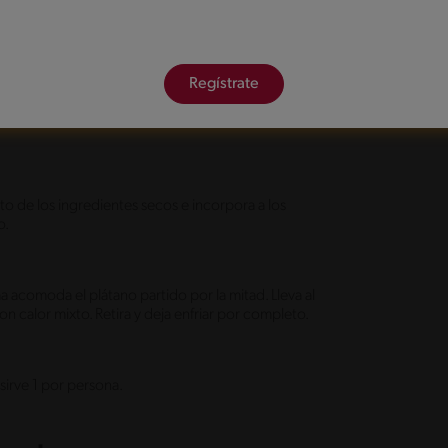
un molde rectangular con una capita de
Regístrate
, el jugo de limón, azúcar, vainilla y mantequilla,
 la leche y mezcla bien hasta tener una textura
o de los ingredientes secos e incorpora a los
o.
 acomoda el plátano partido por la mitad. Lleva al
 calor mixto. Retira y deja enfriar por completo.
irve 1 por persona.