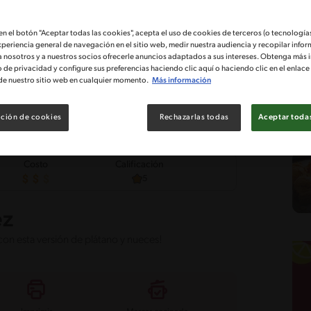
 en el botón "Aceptar todas las cookies", acepta el uso de cookies de terceros (o tecnologías
xperiencia general de navegación en el sitio web, medir nuestra audiencia y recopilar infor
a nosotros y a nuestros socios ofrecerle anuncios adaptados a sus intereses. Obtenga más 
o de privacidad y configure sus preferencias haciendo clic aquí o haciendo clic en el enlac
de nuestro sitio web en cualquier momento.
Más información
ción de cookies
Rechazarlas todas
Aceptar todas
Costo
Calificación
5
ez
 con esta versión de plátano y nueces!