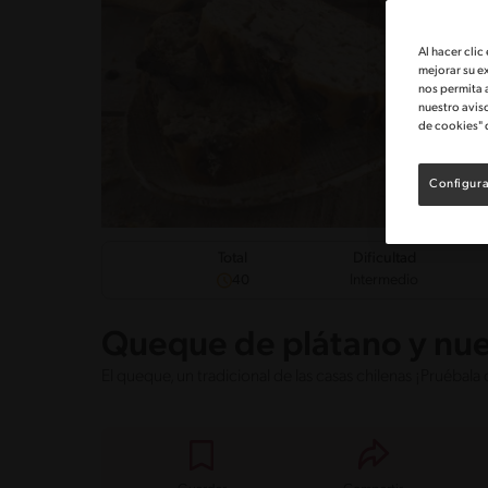
Al hacer clic
mejorar su e
nos permita 
nuestro avis
de cookies" 
Configura
Dificultad
Total
Intermedio
40
Queque de plátano y nu
El queque, un tradicional de las casas chilenas ¡Pruébala