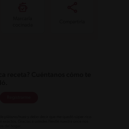
Marcarla
Compartirla
cocinada
ica receta? Cuéntanos cómo te
ó.
Registrarme
e plátano/nuez y debo decir que me quedó súper rico.
on exactos. Gracias a ustedes Nestlé nuestra once nos
os del hogar.