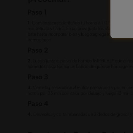
Paso 1
1.
Comienza precalentando tu horno a 170°C y prepara 
mantequilla y harina. En un bowl junta los plátanos molidos
bate hasta incorporar bien y luego agrega los huevos con
homogénea.
Paso 2
2.
Luego junta el polvo de horneo IMPERIAL® con el rest
húmedos hasta formar un batido de queque homogéne
Paso 3
3.
Vierte la preparación al molde preparado y por encima
horno por 35 min con calor por debajo y luego 15 min con
Paso 4
4.
Desmolda y corta rebanadas de 2 dedos de grosor y s