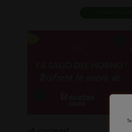
Compartir lista de
Te
¡A cocinar!