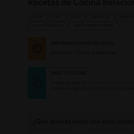
Recetas de Cocina Relaci
Tarde
Otro
Local
Bajo en sal
Bajo 30
especial queques
Top 20 recetas chilenas
INFORMACIÓN NUTRICIONAL
269.4 kcal = 1,125kj /por porción
Carbohidratos
42.5 g
DALE TU TOQUE...
Energía
269.4 kcal
Puedes agregar el chocolate picado o en ch
Grasas
9 g
Además de agregar azúcar sobre los plátano
Fibra
1.5 g
Proteína
5.5 g
Grasas saturadas
3 g
Sodio
95.9 mg
Azúcares
20.5 g
¿Qué quieres hacer con esta receta