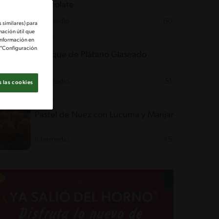
Chocolate
Intermedio
60'
 similares) para
mación útil que
información en
e "Configuración
Queque de Plátano Glaseado
Intermedio
51'
 las cookies
Pastel de Nuez con Lúcuma y Manjar
Intermedio
45'