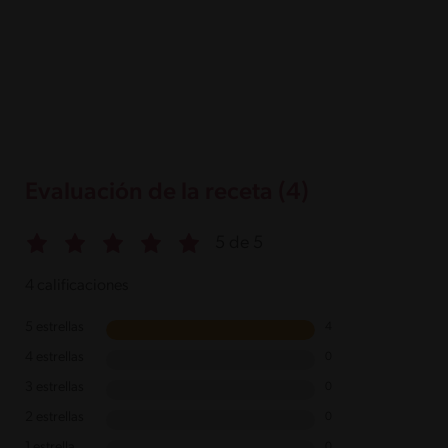
Evaluación de la receta (4)
5 de 5
4 calificaciones
5 estrellas
4
4 estrellas
0
3 estrellas
0
2 estrellas
0
1 estrella
0