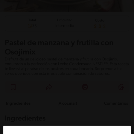
Total
Dificultad
Costo
Intermedio
35
Pastel de manzana y frutilla con
Osojimix
Disfruta de un delicioso pastel de manzana y frutilla con Osojimix,
endulzado a la perfección con Leche Condensada NESTLÉ®. Esta receta
te llevará al paraíso de los postres en cada bocado. Sorprende a tus
seres queridos con esta irresistible combinación de sabores.
Ingredientes
¡A cocinar!
Comentarios
Ingredientes
Porciones: 8