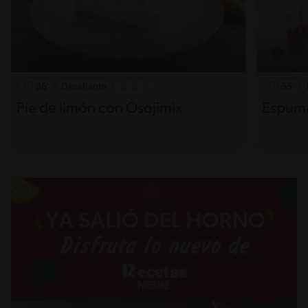
35'
Desafiante
55'
Pie de limón con Osojimix
Espuma