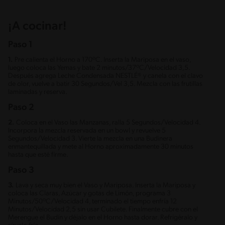
¡A cocinar!
Paso 1
1.
Pre calienta el Horno a 170ºC. Inserta la Mariposa en el vaso,
luego coloca las Yemas y bate 2 minutos/37ºC/Velocidad 3,5.
Después agrega Leche Condensada NESTLÉ® y canela con el clavo
de olor, vuelve a batir 30 Segundos/Vel 3,5. Mezcla con las frutillas
laminadas y reserva.
Paso 2
2.
Coloca en el Vaso las Manzanas, ralla 5 Segundos/Velocidad 4.
Incorpora la mezcla reservada en un bowl y revuelve 5
Segundos/Velocidad 3. Vierte la mezcla en una Budinera
enmantequillada y mete al Horno aproximadamente 30 minutos
hasta que esté firme.
Paso 3
3.
Lava y seca muy bien el Vaso y Mariposa. Inserta la Mariposa y
coloca las Claras, Azúcar y gotas de Limón, programa 3
Minutos/50ºC/Velocidad 4, terminado el tiempo enfría 12
Minutos/Velocidad 2,5 sin usar Cubilete. Finalmente cubre con el
Merengue el Budín y déjalo en el Horno hasta dorar. Refrigéralo y