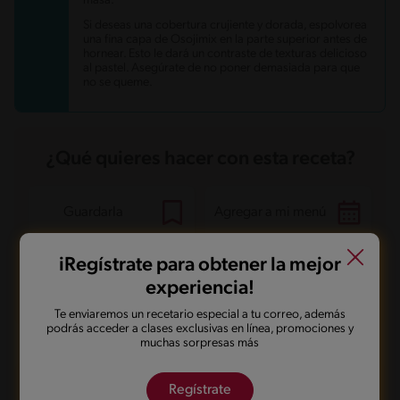
masa.
Si deseas una cobertura crujiente y dorada, espolvorea
una fina capa de Osojimix en la parte superior antes de
hornear. Esto le dará un contraste de texturas delicioso
al pastel. Asegúrate de no poner demasiada para que
no se queme.
¿Qué quieres hacer con esta receta?
Guardarla
Agregar a mi menú
iRegístrate para obtener la mejor
Marcarla cocinada
Compartirla
experiencia!
Te enviaremos un recetario especial a tu correo, además
podrás acceder a clases exclusivas en línea, promociones y
muchas sorpresas más
Preguntas frecuentes
Regístrate