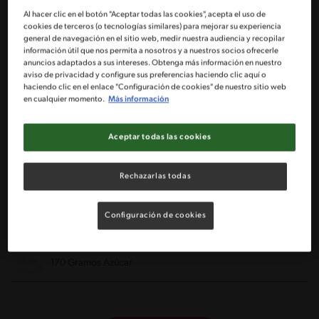
Al hacer clic en el botón "Aceptar todas las cookies", acepta el uso de
cookies de terceros (o tecnologías similares) para mejorar su experiencia
general de navegación en el sitio web, medir nuestra audiencia y recopilar
4 Manzanas verdes cortadas en cuartos
información útil que nos permita a nosotros y a nuestros socios ofrecerle
anuncios adaptados a sus intereses. Obtenga más información en nuestro
aviso de privacidad y configure sus preferencias haciendo clic aquí o
1 Paquete de frutillas laminadas
haciendo clic en el enlace "Configuración de cookies" de nuestro sitio web
en cualquier momento.
Más información
1 Pizca de Canela
Aceptar todas las cookies
1 Pizca de Clavo de Olor
Rechazarlas todas
1 Tarro de Leche Condensada NESTLÉ®
Configuración de cookies
5 Huevos separadas las claras de las yemas
170 Gramos Azúcar