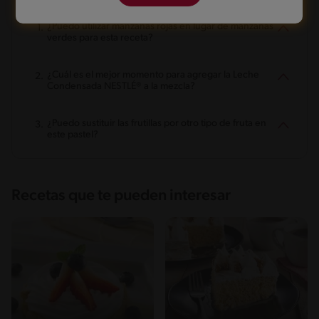
¿Puedo utilizar manzanas rojas en lugar de manzanas
verdes para esta receta?
¿Cuál es el mejor momento para agregar la Leche
Condensada NESTLÉ® a la mezcla?
¿Puedo sustituir las frutillas por otro tipo de fruta en
este pastel?
Recetas que te pueden interesar