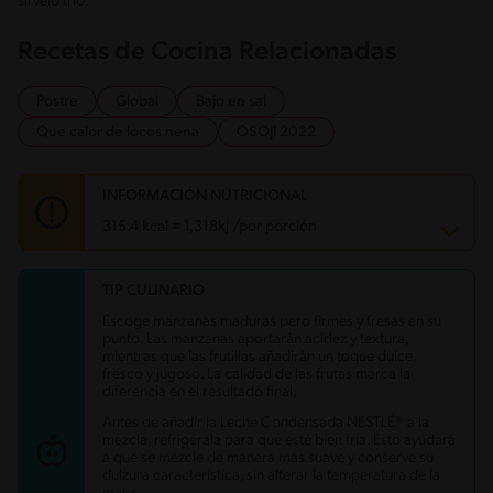
sírvelo frío.
Recetas de Cocina Relacionadas
Postre
Global
Bajo en sal
Que calor de locos nena
OSOJI 2022
INFORMACIÓN NUTRICIONAL
315.4 kcal = 1,318kj /por porción
TIP CULINARIO
Carbohidratos
59.9 g
Energía
315.4 kcal
Escoge manzanas maduras pero firmes y fresas en su
Grasas
5.2 g
punto. Las manzanas aportarán acidez y textura,
Fibra
1.8 g
mientras que las frutillas añadirán un toque dulce,
Proteína
4.2 g
fresco y jugoso. La calidad de las frutas marca la
Grasas saturadas
1 g
diferencia en el resultado final.
Sodio
103.8 mg
Azúcares
57.1 g
Antes de añadir la Leche Condensada NESTLÉ® a la
mezcla, refrigérala para que esté bien fría. Esto ayudará
a que se mezcle de manera más suave y conserve su
dulzura característica, sin alterar la temperatura de la