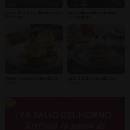
Fácil
27'
Intermedio
45'
Postre Chileno de Manzanas con
Torta cuatro leches de manjar
Merengue
con Osojimix
Intermedio
45'
Desafiante
35'
Manzana asada con helado de
Torta caluga frambuesa con
vainilla
Osojimix