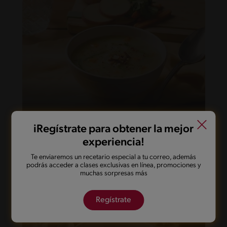
20'
Fácil
iRegístrate para obtener la mejor
Sopa de verduras especiada
experiencia!
Te enviaremos un recetario especial a tu correo, además
podrás acceder a clases exclusivas en línea, promociones y
muchas sorpresas más
Regístrate