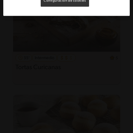
Configuración de cookies
55'
Intermedio
5
Tortas Curicanas