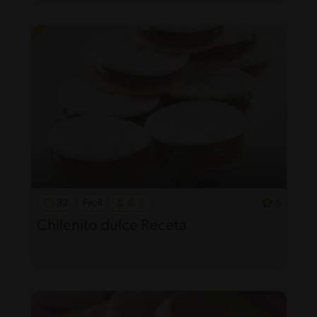
32'
Fácil
5
Chilenito dulce Receta