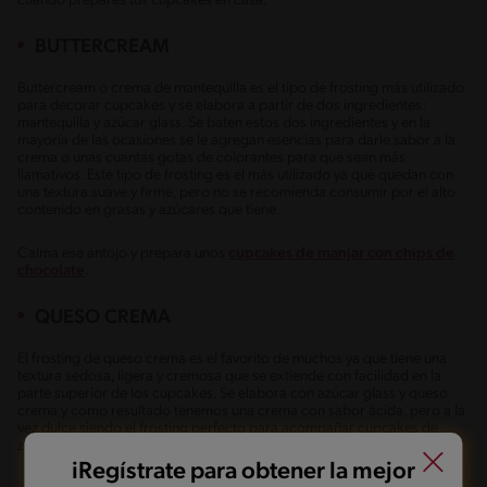
cuando prepares tus cupcakes en casa.
BUTTERCREAM
Buttercream o crema de mantequilla es el tipo de frosting más utilizado
para decorar cupcakes y se elabora a partir de dos ingredientes:
mantequilla y azúcar glass. Se baten estos dos ingredientes y en la
mayoría de las ocasiones se le agregan esencias para darle sabor a la
crema o unas cuantas gotas de colorantes para que sean más
llamativos. Este tipo de frosting es el más utilizado ya que quedan con
una textura suave y firme, pero no se recomienda consumir por el alto
contenido en grasas y azúcares que tiene.
Calma ese antojo y prepara unos
cupcakes de manjar con chips de
chocolate
.
QUESO CREMA
El frosting de queso crema es el favorito de muchos ya que tiene una
textura sedosa, ligera y cremosa que se extiende con facilidad en la
parte superior de los cupcakes. Se elabora con azúcar glass y queso
crema y como resultado tenemos una crema con sabor ácida, pero a la
vez dulce siendo el frosting perfecto para acompañar cupcakes de
zanahoria o del famoso red velvet.
iRegístrate para obtener la mejor