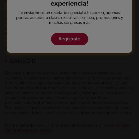
FONDANT
experiencia!
Te enviaremos un recetario especial a tu correo, además
El fondant es una pasta blanda, elástica y moldeable compuesta de
podrás acceder a clases exclusivas en línea, promociones y
azúcar y gelatina sin sabor. Para decorar cupcakes se usa para forrar su
muchas sorpresas más
superficie haciendo una circunferencia del tamaño del cupcake y
posteriormente agregar más elementos en él. Por ejemplo, se
acostumbra a armar frases con todos los cupcakes que hagas, en
donde cada uno lleva una letra o para celebraciones temáticas cada
Regístrate
cupcake tiene una figura diferente, es el ingrediente perfecto con el que
puedes dejar volar toda tu imaginación y creatividad.
GANACHE
El ganache de chocolate deja un acabado suave y brillante en los
cupcakes, ideal para los amantes del chocolate. Si debes preparar una
gran cantidad de cupcakes este tipo de cobertura es el ideal, ya que
solo debes tener lista la mezcla de tu ganache en un recipiente amplio y
untar solamente la superficie del cupcake, dejar que escurra el exceso
de ganache y esperar unos minutos a que se seque. Es un
procedimiento fácil, rápido y con el que tendrás un acabado perfecto.
El ganache al igual que el fondant no quedan con la montaña de crema
característica de los cupcakes, sino que cubren solo la superficie curva.
Pon a prueba tu nivel culinario preparando estos deliciosos
cupcakes
de frambuesa sin azúcar
.