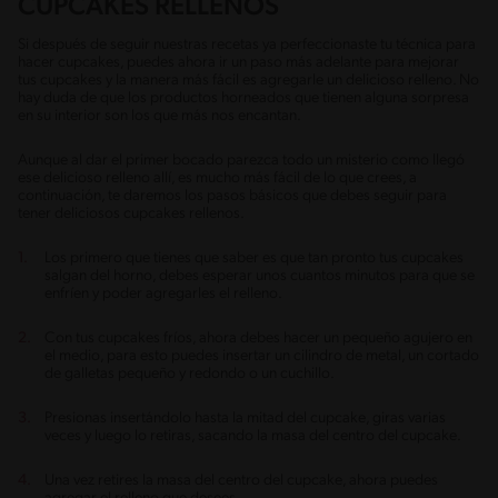
CUPCAKES RELLENOS
Si después de seguir nuestras recetas ya perfeccionaste tu técnica para
hacer cupcakes, puedes ahora ir un paso más adelante para mejorar
tus cupcakes y la manera más fácil es agregarle un delicioso relleno. No
hay duda de que los productos horneados que tienen alguna sorpresa
en su interior son los que más nos encantan.
Aunque al dar el primer bocado parezca todo un misterio como llegó
ese delicioso relleno allí, es mucho más fácil de lo que crees, a
continuación, te daremos los pasos básicos que debes seguir para
tener deliciosos cupcakes rellenos.
Los primero que tienes que saber es que tan pronto tus cupcakes
salgan del horno, debes esperar unos cuantos minutos para que se
enfríen y poder agregarles el relleno.
Con tus cupcakes fríos, ahora debes hacer un pequeño agujero en
el medio, para esto puedes insertar un cilindro de metal, un cortado
de galletas pequeño y redondo o un cuchillo.
Presionas insertándolo hasta la mitad del cupcake, giras varias
veces y luego lo retiras, sacando la masa del centro del cupcake.
Una vez retires la masa del centro del cupcake, ahora puedes