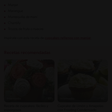
Manjar
Merengue
Mantequilla de maní
Chantilly
Trozos de fruta o nueces
Inspírate con esta receta de
cupcakes rellenos con manjar
.
Recetas recomendadas
Intermedio
61'
Intermedio
40'
Receta de cupcakes: fáciles y
Cupcake de Limón y Amapolas
esponjosos
con Frosting Condensado