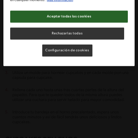
en cualquier momento.
Más información
¿CÓMO HACER CUPCAKES?
Aceptar todas las cookies
Hacer cupcakes es muy fácil, no tienes que buscar tazas de barro para
prepararlos, hoy en día venden utensilios e implementos especiales
para hacer cupcakes que hace todo más fácil.
Rechazarlas todas
Empieza por buscar tu receta favorita para hacer cupcakes, puedes
elegir esta sencilla receta de
cupcakes de manjar
.
Configuración de cookies
En un recipiente mezcla todos los ingredientes que indica tu receta.
Utiliza un molde para hornear cupcakes y en cada molde pon una
capsula para cupcake.
Rellena cada uno hasta unas tres cuartas partes de la altura del
papelito. Para que te queden todos de la misma altura puedes
utilizar una cuchara para servir helado para mayor comodidad.
Introduce tu bandeja en el horno precalentado, espera unos
cuantos minutos y así de fácil tendrás unos deliciosos y lindos
cupcakes.