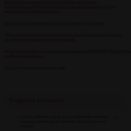
https://www.elespanol.com/cocinillas/reportajes-
gastonomicos/20140404/historia-cupcake-diferencia-nuffin-
magdalena/16748334_0.html
https://www.bakingkneads.com/how-to-fill-cupcakes/
https://www.directoalpaladar.com/cultura-gastronomica/tipos-
de-coberturas-para-nuestros-cupcakes
https://www.hola.com/cocina/noticiaslibros/20201005176451/difere
muffins-magdalenas/
http://www.recetacupcakes.net/
Preguntas frecuentes
¿Cómo podemos lograr que el relleno de nuestros
cupcakes quede perfectamente distribuido en su
interior?