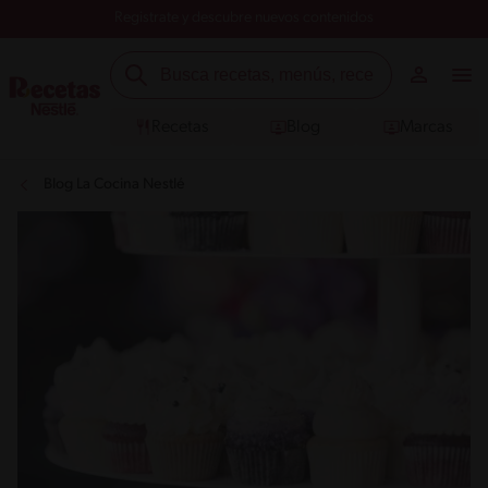
Registrate y descubre nuevos contenidos
Recetas
Blog
Marcas
Blog La Cocina Nestlé