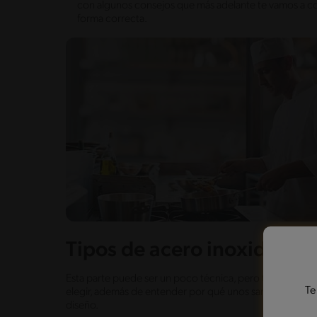
con algunos consejos que más adelante te vamos a cont
forma correcta.
Tipos de acero inoxidable 
Esta parte puede ser un poco técnica, pero te va a servi
Te
elegir, además de entender por qué unos sartenes son más
diseño.