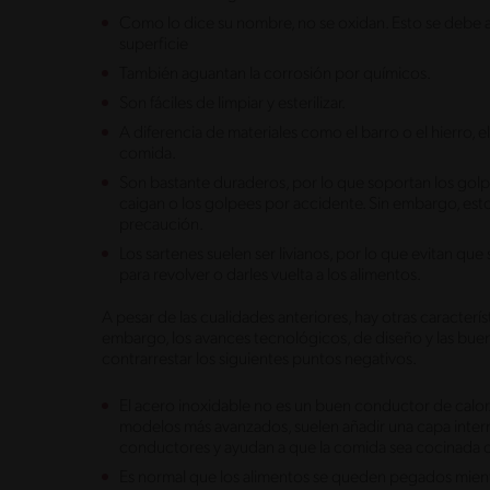
Como lo dice su nombre, no se oxidan. Esto se debe 
superficie
También aguantan la corrosión por químicos.
Son fáciles de limpiar y esterilizar.
A diferencia de materiales como el barro o el hierro, e
comida.
Son bastante duraderos, por lo que soportan los golpe
caigan o los golpees por accidente. Sin embargo, esto
precaución.
Los sartenes suelen ser livianos, por lo que evitan qu
para revolver o darles vuelta a los alimentos.
A pesar de las cualidades anteriores, hay otras caracterís
embargo, los avances tecnológicos, de diseño y las buena
contrarrestar los siguientes puntos negativos.
El acero inoxidable no es un buen conductor de calor. P
modelos más avanzados, suelen añadir una capa intern
conductores y ayudan a que la comida sea cocinada 
Es normal que los alimentos se queden pegados mient