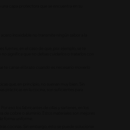
a una capa protectora que se encuentra en su
l acero inoxidable no transmite ningún sabor a la
s fuertes, en el caso de que, por ejemplo, se te
 no significa que no debas cuidarlos o tratarlos con
e se te canse el brazo cuando es necesario moverlo
ticas que, en principio, no suenan muy bien. Sin
s prácticas en la cocina, son suficientes para
or eso los fabricantes de ollas y sartenes, en los
a de cobre o aluminio. Estos materiales son mejores
de forma uniforme.
ras cocinas. Sin embargo, esto se puede solucionar