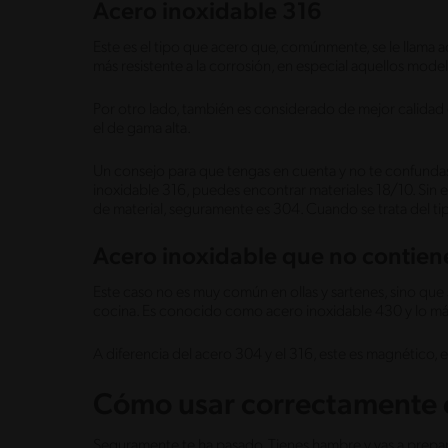
Acero inoxidable 316
Este es el tipo que acero que, comúnmente, se le llama a
más resistente a la corrosión, en especial aquellos mode
Por otro lado, también es considerado de mejor calidad q
el de gama alta.
Un consejo para que tengas en cuenta y no te confundas
inoxidable 316, puedes encontrar materiales 18/10. Sin 
de material, seguramente es 304. Cuando se trata del ti
Acero inoxidable que no contien
Este caso no es muy común en ollas y sartenes, sino que
cocina. Es conocido como acero inoxidable 430 y lo más
A diferencia del acero 304 y el 316, este es magnético, es d
Cómo usar correctamente e
Seguramente te ha pasado. Tienes hambre y vas a prepara