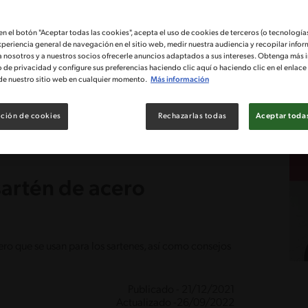
 en el botón "Aceptar todas las cookies", acepta el uso de cookies de terceros (o tecnologías
xperiencia general de navegación en el sitio web, medir nuestra audiencia y recopilar infor
a nosotros y a nuestros socios ofrecerle anuncios adaptados a sus intereses. Obtenga más 
o de privacidad y configure sus preferencias haciendo clic aquí o haciendo clic en el enlac
de nuestro sitio web en cualquier momento.
Más información
ción de cookies
Rechazarlas todas
Aceptar todas
sartén de acero
cero que se usan para los sartenes, así como consejos
Publicado - 21/12/2021
Actualizado -26/09/2022