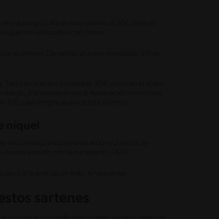
cero quirúrgico. No es muy distinto al 304, pero es
los que son reforzados con titanio.
ue el anterior. De hecho, el acero inoxidable 316 es
. Tanto en el acero inoxidable 304, como en el acero
embargo, si únicamente ves la numeración y no el tipo
po 316, casi siempre aparece este número.
e níquel
 se encuentra principalmente en los cubiertos de
 normal es verlo con la numeración 18/0.
ecir, si le acercas un imán, lo va a atraer.
stos sartenes
r una carne o un pollo para comer. Sacas tu sartén de