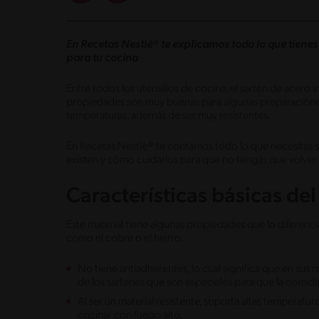
En Recetas Nestlé
® te explicamos todo lo que tienes
para tu cocina
Entre todos los utensilios de cocina, el sartén de acero 
propiedades son muy buenas para algunas preparaciones
temperaturas, además de ser muy resistentes.
En Recetas Nestlé® te contamos todo lo que necesitas sa
existen y cómo cuidarlos para que no tengas que volver
Características básicas de
Este material tiene algunas propiedades que lo diferenci
como el cobre o el hierro.
No tiene antiadherentes, lo cual significa que en sus 
de los sartenes que son especiales para que la comid
Al ser un material resistente, soporta altas temperatur
cocinar con fuego alto.