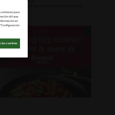
Técnicas
Conoce los diferentes tipos de ollas
 similares) para
mación útil que
información en
e "Configuración
 las cookies