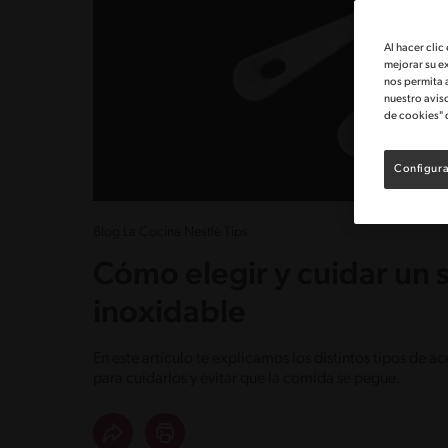
Al hacer clic
mejorar su e
nos permita 
nuestro avis
de cookies" 
Configura
Blog La Cocina Nestlé Tips
Cómo elegir y cuidar un 
inoxidable
En este artículo te explicamos los distintos tipos de a
para cuidarlos y evitar que la comida se pegue.