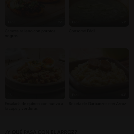
Fácil
75'
Fácil
21'
Camote relleno con porotos
Consomé Fácil
negros
16'
Fácil
43'
Ensalada de quinoa con huevo a
Receta de Garbanzos con Arroz
la copa y verduras
¿Y QUÉ PASA CON EL ARROZ?