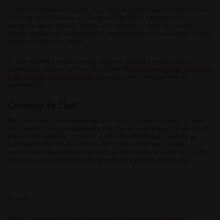
¿Cómo lo hacemos? En este caso hay que probar nuestra preparación
a lo largo de la cocción, así podemos identificar a tiempo si es
necesario hacer algunos ajustes, por ejemplo, arreglar la comida
salada, añadir más condimentos o, simplemente, darnos cuenta de que
el plato ya está en su punto.
Ya que sabemos cómo corregir algunos alimentos cuando están
demasiado salados, ¡es hora de cocinar!
En Recetas Nestlé® tenemos
todo tipo de preparaciones
deliciosas para cualquier nivel de
experiencia.
Consejos de Chef
Para evitar estos inconvenientes en el futuro, el mejor consejo es salar
tus preparaciones gradualmente y probar en cada etapa. Recuerda que
algunos ingredientes, como los caldos deshidratados o quesos, ya
contienen sodio. Si usas el truco de la papa, no la tires; puedes
aprovecharla después para un puré, ya que tendrá un sabor sazonado
delicioso. ¡La cocina es experimentación y equilibrio constante!
Fuentes:
https://www.recetasgratis.net/articulo-como-arreglar-una-