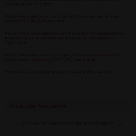
comida-salada-75191.html
https://www.elespanol.com/como/trucos-arreglar-comida-
salada/506199669_0.amp.html
https://www.gastrolabweb.com/tips/2021/10/5/se-te-paso-la-
mano-con-la-sal-en-los-frijoles-tips-para-mejorar-el-sabor-
15872.html
https://www.elespanol.com/como/corregir-exceso-sal-arroz-
salado-trucos-efectivos/575193075_0.amp.html
https://www.recetaslamasia.es/como-arreglar-una-salsa/
Preguntas frecuentes
¿Cómo ayuda una papa a arreglar una sopa salada?