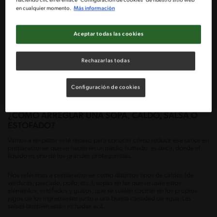
haciendo clic en el enlace "Configuración de cookies" de nuestro sitio web
En Recetas Nestlé® queremos compartir unos cuantos que
en cualquier momento.
Más información
seguramente van a ser supremamente útiles para todos. Es hora de
dejar de preocuparse cuando nos excedemos en el uso de la sal.
Aceptar todas las cookies
TIPS PARA ARREGLAR LA COMIDA
CUANDO QUEDA SALADA
Rechazarlas todas
Aunque es más común que esto le suceda a quienes apenas están
conociendo el maravilloso universo de cocinar, la realidad es que a
todos les ha pasado, desde los chefs reconocidos a nivel mundial, hasta
Configuración de cookies
los cocineros caseros.
¿CÓMO ARREGLAR UNA SOPA, CALDO, SALSA O
ESTOFADO?
Vamos a empezar este repaso para conocer cómo reducir ese sabor en
preparaciones que se hacen en un medio húmedo, es decir, donde el
líquido es uno de los grandes protagonistas.
Nos referimos a preparaciones como distintos tipos de caldos (de
verduras, pescado, pollo, etc.), sopas en las que se usan estos
elementos, estofados y guisos, que se suelen cocinar en los propios
jugos de los ingredientes junto a una buena cantidad de agua. Las
salsas también están incluidas acá.