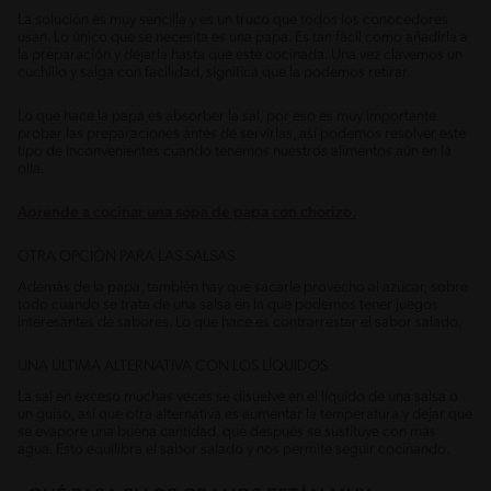
La solución es muy sencilla y es un truco que todos los conocedores
usan. Lo único que se necesita es una papa. Es tan fácil como añadirla a
la preparación y dejarla hasta que esté cocinada. Una vez clavemos un
cuchillo y salga con facilidad, significa que la podemos retirar.
Lo que hace la papa es absorber la sal, por eso es muy importante
probar las preparaciones antes de servirlas, así podemos resolver este
tipo de inconvenientes cuando tenemos nuestros alimentos aún en la
olla.
Aprende a cocinar una sopa de papa con chorizo.
OTRA OPCIÓN PARA LAS SALSAS
Además de la papa, también hay que sacarle provecho al azúcar, sobre
todo cuando se trata de una salsa en la que podemos tener juegos
interesantes de sabores. Lo que hace es contrarrestar el sabor salado.
UNA ÚLTIMA ALTERNATIVA CON LOS LÍQUIDOS
La sal en exceso muchas veces se disuelve en el líquido de una salsa o
un guiso, así que otra alternativa es aumentar la temperatura y dejar que
se evapore una buena cantidad, que después se sustituye con más
agua. Esto equilibra el sabor salado y nos permite seguir cocinando.