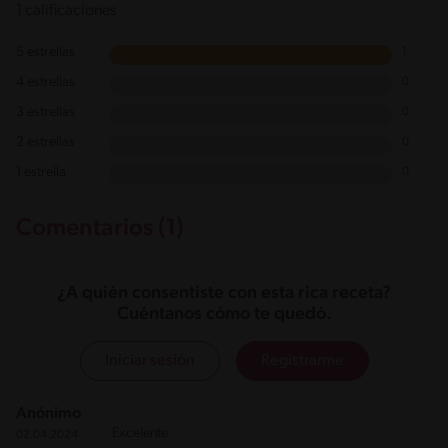
1 calificaciones
5 estrellas
1
4 estrellas
0
3 estrellas
0
2 estrellas
0
1 estrella
0
Comentarios (1)
¿A quién consentiste con esta rica receta?
Cuéntanos cómo te quedó.
Iniciar sesión
Registrarme
Anónimo
Excelente
02.04.2024