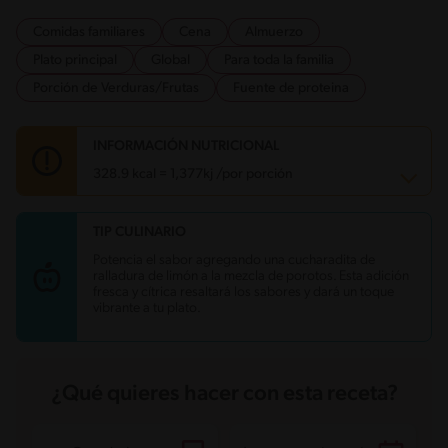
Comidas familiares
Cena
Almuerzo
Plato principal
Global
Para toda la familia
Porción de Verduras/Frutas
Fuente de proteina
INFORMACIÓN NUTRICIONAL
328.9 kcal = 1,377kj /por porción
TIP CULINARIO
Carbohidratos
60.3 g
Energía
328.9 kcal
Potencia el sabor agregando una cucharadita de
Grasas
4.5 g
ralladura de limón a la mezcla de porotos. Esta adición
Fibra
14.4 g
fresca y cítrica resaltará los sabores y dará un toque
Proteína
13.7 g
vibrante a tu plato.
Grasas saturadas
0.2 g
Sodio
488.1 mg
Azúcares
14 g
¿Qué quieres hacer con esta receta?