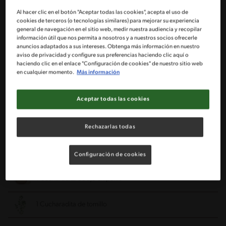
Al hacer clic en el botón "Aceptar todas las cookies", acepta el uso de
cookies de terceros (o tecnologías similares) para mejorar su experiencia
1 Papa camote
general de navegación en el sitio web, medir nuestra audiencia y recopilar
información útil que nos permita a nosotros y a nuestros socios ofrecerle
anuncios adaptados a sus intereses. Obtenga más información en nuestro
1/2 Cebolla morada cortada en juliana
aviso de privacidad y configure sus preferencias haciendo clic aquí o
haciendo clic en el enlace "Configuración de cookies" de nuestro sitio web
en cualquier momento.
Más información
1/2 Pimiento rojo ortado en cubitos
Aceptar todas las cookies
1 Taza de porotos negros cocidos
1/2 Taza de salsa Tuco® Albahaca Maggi®
Rechazarlas todas
1 Pizca de sal
Configuración de cookies
1 Cucharadita de ajo en polvo
1 Cucharadita de tomillo