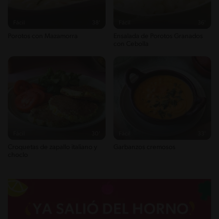
Energykilocalories
328g / 16%
Fácil
38'
Fácil
36'
Fatsaturated
Porotos con Mazamorra
Ensalada de Porotos Granados
0g / %
con Cebolla
Sugar
13g / 0%
Sodio
488g / 0%
Salt
1.2g / %
Fácil
30'
Fácil
33'
Croquetas de zapallo italiano y
Garbanzos cremosos
choclo