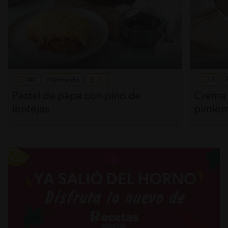
40'
Intermedio
15'
Pastel de papa con pino de
Crema 
lentejas
pimien