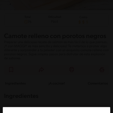
Total
Dificultad
Costo
Fácil
75
Camote relleno con porotos negros
Preparar una deliciosa receta de salmón es más fácil de lo que piensas.
¡Y con MAGGI® es más sencillo y delicioso! Te invitamos a probar algo
diferente y sorprender a tu paladar con un exquisito camote relleno con
porotos negros. Sigue simples pasos para disfrutar de esta explosión
de sabores.
Ingredientes
¡A cocinar!
Comentarios
Ingredientes
Porciones: 2