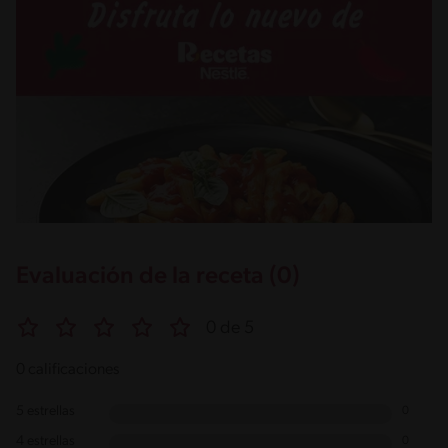
Evaluación de la receta (0)
0 de 5
0 calificaciones
5 estrellas
0
4 estrellas
0