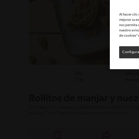
Al hacer clic
mejorar su e
nos permita 
nuestro avis
de cookies" 
Configura
Dificul
Total
Interme
55
Rollitos de manjar y nuez
Si te gustan los dulces y quieres darte un regaloneo. Pre
nueces. Con 12 porciones para sorprender a todos.