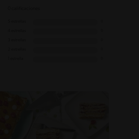
0 calificaciones
5 estrellas
0
4 estrellas
0
3 estrellas
0
2 estrellas
0
1 estrella
0