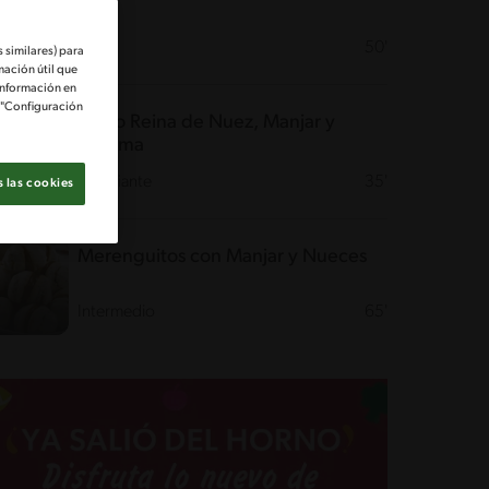
Fácil
50'
 similares) para
mación útil que
información en
e "Configuración
Brazo Reina de Nuez, Manjar y
Lúcuma
Desafiante
35'
 las cookies
Merenguitos con Manjar y Nueces
Intermedio
65'