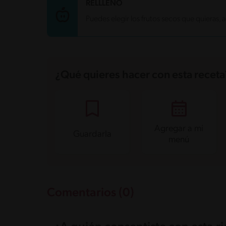
Carbohidratos
34.6 g
RELLLENO
Energía
267.5 kcal
Puedes elegir los frutos secos que quieras, 
Grasas
12.3 g
Fibra
1 g
Proteína
4 g
Grasas saturadas
5.1 g
Sodio
139.2 mg
Azúcares
19.7 g
¿Qué quieres hacer con esta receta
Agregar a mi
Guardarla
menú
Comentarios (0)