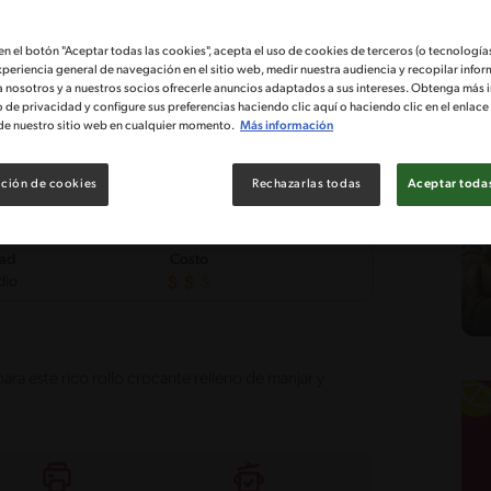
 en el botón "Aceptar todas las cookies", acepta el uso de cookies de terceros (o tecnologías
xperiencia general de navegación en el sitio web, medir nuestra audiencia y recopilar infor
a nosotros y a nuestros socios ofrecerle anuncios adaptados a sus intereses. Obtenga más 
o de privacidad y configure sus preferencias haciendo clic aquí o haciendo clic en el enlac
de nuestro sitio web en cualquier momento.
Más información
ción de cookies
Rechazarlas todas
Aceptar todas
tad
Costo
dio
para este rico rollo crocante relleno de manjar y