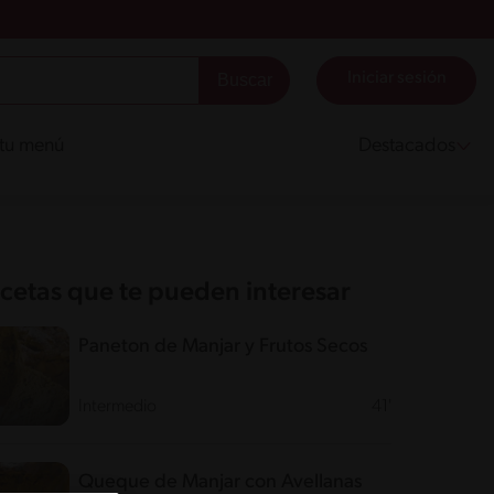
Iniciar sesión
 tu menú
Destacados
cetas que te pueden interesar
Paneton de Manjar y Frutos Secos
Intermedio
41'
Queque de Manjar con Avellanas