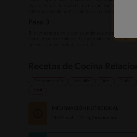
manjar; humedece este borde con un poco de almíbar y p
sobre una lata de horno y pincha con un tenedor por to
Paso 3
3.
Humedece el rollo con abundante almíbar y hornea a
vierte un poco de almíbar hasta terminar su cocción. Una v
de esta crocante y deliciosa receta.
Recetas de Cocina Relaci
Desayuno tardío
Bocadillo
Otro
Global
Fácil
INFORMACIÓN NUTRICIONAL
267.5 kcal = 1,121kj /por porción