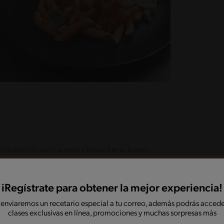
edientes en una cacerola y lleva a fuego fuerte,
iRegístrate para obtener la mejor experiencia!
írala sobre un mesón. Con la ayuda de una brocha
 enviaremos un recetario especial a tu correo, además podrás accede
 con otra lámina de masa y repite el
clases exclusivas en línea, promociones y muchas sorpresas más
ado esparce todo el manjar NESTLÉ® dejando un
 desde la parte más ancha hasta llegar al borde sin