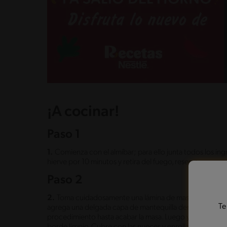
¡A cocinar!
Paso 1
1.
Comienza con el almíbar; para ello junta todos los ingr
hierve por 10 minutos y retira del fuego, reserva.
Paso 2
2.
Toma cuidadosamente una lámina de masa philo y est
Te
agrega una delgada capa de mantequilla derretida, cubre
procedimiento hasta acabar la masa. Luego y con cuid
borde limpio. Cubre con las nueces y enrolla en sí mismo