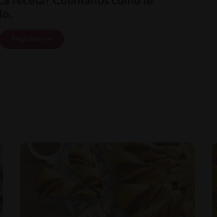
ica receta? Cuéntanos cómo te
ó.
Registrarme