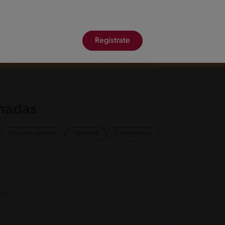
resiona para que se adhiera bien. Deja el rollo
dos lados.
Regístrate
 180°C durante 35 minutos. Cada 6 a 8 minutos
ez listo porciona el rollo en 14 trozos y disfruta
onadas
Fines de semana
Navidad
Cumpleaños