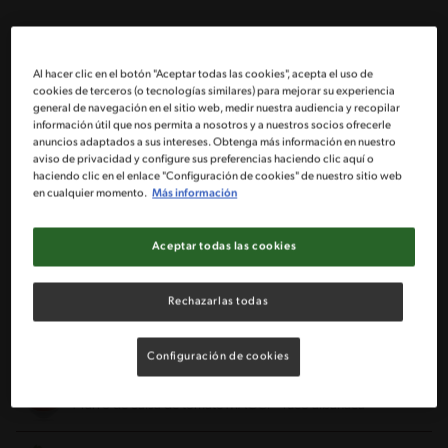
2 Berenjenas cortadas en rodajas finas
Al hacer clic en el botón "Aceptar todas las cookies", acepta el uso de
cookies de terceros (o tecnologías similares) para mejorar su experiencia
1 Taza de leche
general de navegación en el sitio web, medir nuestra audiencia y recopilar
información útil que nos permita a nosotros y a nuestros socios ofrecerle
anuncios adaptados a sus intereses. Obtenga más información en nuestro
½ Taza de agua
aviso de privacidad y configure sus preferencias haciendo clic aquí o
haciendo clic en el enlace "Configuración de cookies" de nuestro sitio web
en cualquier momento.
Más información
1 Cda de sal
Aceptar todas las cookies
2 Zapallos italianos
Rechazarlas todas
2 Tomates en rodajas
1 Cda de aceite
Configuración de cookies
1 Tarro de Salsa de tomate MAGGI® Tuco albahaca