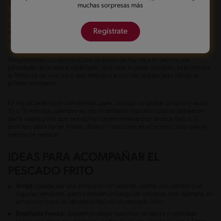
muchas sorpresas más
Hoy en día no podemos hablar de un pescado frito, sin pasar por su
preparación en una freidora de aire. La gran ventaja de este
Regístrate
electrodoméstico es que reduce muchísimo la cantidad del aceite a
utilizar.
Simplemente lo cubrimos con un poco de harina y le damos una
pincelada de aceite a cada lado. Acá vale la pena, también, precalentar
la freidora de aire para que empiece a cocinar el pescado desde el
primer momento.
Es importante estar pendientes, pues, aunque se puede preparar entre
10 o 15 minutos, siempre es recomendable fijarnos cuándo debemos
darle vuelta para que se cocine correctamente por ambos lados. El
proceso para hacer filetes, dados o bastones es el mismo, solo que el
tiempo se reduce.
IDEAS PARA ACOMPAÑAR EL
PESCADO FRITO
Arroz:
puede ser una preparación sencilla, como uno blanco con
algunas verduras, pero también un juego de sabores, por ejemplo, el
arroz con coco va de maravilla con el pescado frito.
Ensalada fresca:
podemos elegir nuestras verduras preferidas