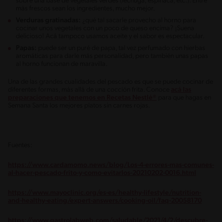
sobre una base de vegetales verdes (lechuga, espinaca, etc.). Entre
más frescos sean los ingredientes, mucho mejor.
Verduras gratinadas:
¿qué tal sacarle provecho al horno para
cocinar unos vegetales con un poco de queso encima? ¡Suena
delicioso! Acá tampoco usamos aceite y el sabor es espectacular.
Papas:
puede ser un puré de papa, tal vez perfumado con hierbas
aromáticas para darle más personalidad, pero también unas papas
al horno funcionan de maravilla.
Una de las grandes cualidades del pescado es que se puede cocinar de
diferentes formas, más allá de una cocción frita. Conoce
acá las
preparaciones que tenemos en Recetas Nestlé®
para que hagas en
Semana Santa los mejores platos sin carnes rojas.
Fuentes:
https://www.cardamomo.news/blog/Los-4-errores-mas-comunes-
al-hacer-pescado-frito-y-como-evitarlos-20210202-0016.html
https://www.mayoclinic.org/es-es/healthy-lifestyle/nutrition-
and-healthy-eating/expert-answers/cooking-oil/faq-20058170
https://www.gastrolabweb.com/saludable/2021/4/2/descubre-