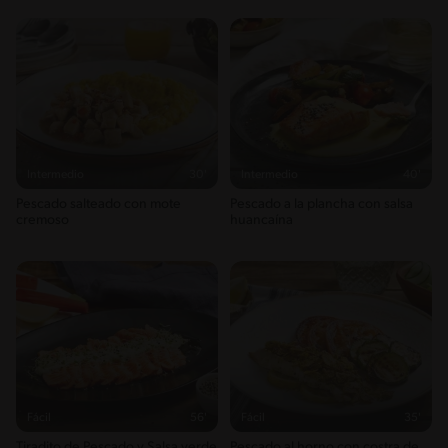
Intermedio
30'
Intermedio
40'
Pescado salteado con mote
Pescado a la plancha con salsa
cremoso
huancaína
Fácil
56'
Fácil
35'
Tiradito de Pescado y Salsa verde
Pescado al horno con costra de