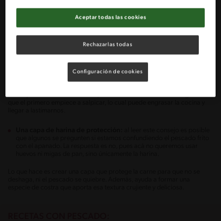
que ya está listo para ser cocinado.
Aceptar todas las cookies
Estas son algunas recomendaciones para lograr el mejor resultado.
Rechazarlas todas
El pescado debe estar seco:
si lo teníamos congelado, es
fundamental dejarlo descongelar. Si estaba en refrigeración, es
importante sacarlo y terminarlo de secar usando toallas absorbentes
de cocina.
Configuración de cookies
Por un lado, la humedad ablanda la carne y es muy probable que se
destruya al moverlo. Por el otro, el contacto del aceite con el agua hace
que el primero empiece a salpicar, lo cual puede engrasar la cocina y
llegar a lastimarnos.
Una capa de harina de protección:
al leer este consejo es posible
que algunos se pregunten si estamos confundiendo el pescado frito
con el apanado. La respuesta es no, pues acá no queremos usar
huevos ni migas de pan, sino únicamente la harina.
Lo que hace es crear una capa que protege la carne para que no se
deshaga, ni el pescado se quiebre. Además, ayuda a formar una
especie de costra que aporta esa textura crujiente y deliciosa.
RECETAS CON PESCADO: