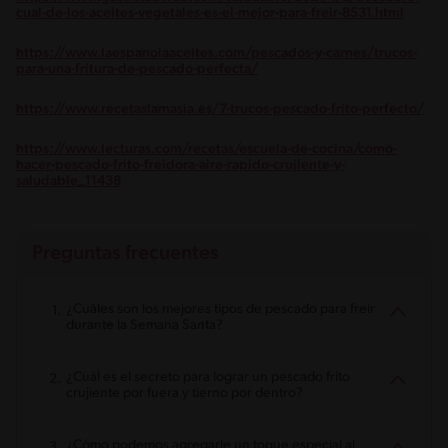
cual-de-los-aceites-vegetales-es-el-mejor-para-freir-8531.html
https://www.laespanolaaceites.com/pescados-y-carnes/trucos-
para-una-fritura-de-pescado-perfecta/
https://www.recetaslamasia.es/7-trucos-pescado-frito-perfecto/
https://www.lecturas.com/recetas/escuela-de-cocina/como-
hacer-pescado-frito-freidora-aire-rapido-crujiente-y-
saludable_11438
Preguntas frecuentes
¿Cuáles son los mejores tipos de pescado para freír
durante la Semana Santa?
¿Cuál es el secreto para lograr un pescado frito
crujiente por fuera y tierno por dentro?
¿Cómo podemos agregarle un toque especial al