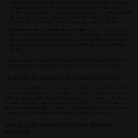
Cortes del mismo tamaño:
si queremos que los trozos del pescado
tengan una cocción uniforme, es mejor asegurarnos de que los
cortamos en tamaños similares. Los pequeños tardan menos en estar
en su punto, así que, si los hacemos al mismo tiempo los más
grandes, es posible que los primeros se quemen o se deshagan.
Cocinar por tandas, no al mismo tiempo:
esto va de la mano con
el punto anterior. Si tenemos dados y filetes, es mejor hacer primero
unos y después los otros. Pero tampoco hay que llenar la olla con
mucho pescado. La recomendación es tener paciencia y avanzar por
tandas.
Aprende a hacer una
reineta marinada con vegetales salteados y
camarones, usando Jugoso al Sartén MAGGI® de ajo cebolla.
¿CUÁNDO SE AÑADE EL PESCADO A LA OLLA?
Así sea una presentación completa o en cortes más pequeños, primero
tenemos que esperar a que el aceite esté bien caliente y con cuidado
sumergimos un palito de brochet para ver si salen burbujas. Es en ese
momento cuando añadimos el pescado, de esta forma evitamos que
absorba demasiada grasa, lo cual también puede hacer que la carne
quede muy suave, se deshaga y tenga un sabor muy fuerte.
MÁS ALLÁ DE LA PRESENTACIÓN: DEJARLO
ESCURRIR