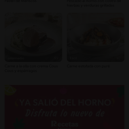
Pastel de Mariscos
Pescado al horno con costra de
hierbas y verduras grilladas
Intermedio
55'
Fácil
30'
Carne a la olla con crema Cous
Carne estofada con puré
Cous y espárragos