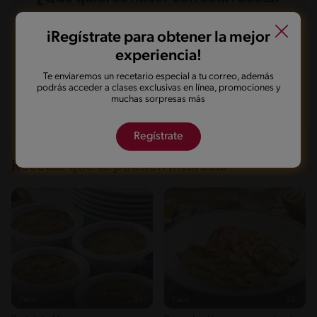
Energía
457.1 kcal
Grasas
18.4 g
Fibra
8 g
iRegístrate para obtener la mejor
Proteína
43 g
Guardarla
Agregar a mi menú
Grasas saturadas
7.7 g
experiencia!
Sodio
245.2 mg
Azúcares
3.8 g
Te enviaremos un recetario especial a tu correo, además
podrás acceder a clases exclusivas en línea, promociones y
Marcarla cocinada
Compartirla
muchas sorpresas más
Regístrate
Recetas que te pueden interesar
Fácil
35'
Fácil
35'