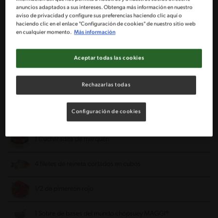
anuncios adaptados a sus intereses. Obtenga más información en nuestro
1 Taza de mote cocido
aviso de privacidad y configure sus preferencias haciendo clic aquí o
haciendo clic en el enlace "Configuración de cookies" de nuestro sitio web
en cualquier momento.
Más información
1 Taza de zapallo crudo
Aceptar todas las cookies
1 Taza de agua
Rechazarlas todas
½ Tarro de crema NESTLÉ®
Configuración de cookies
Sal y pimienta
1 Cucharadita de merquén
4 filetes de reineta cortados en cubos
1/2 de pimentón rojo
1 Sobre de bases del mundo chopsuey MAGGI®