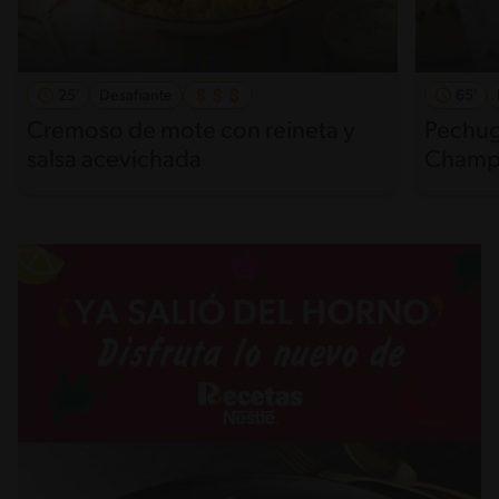
25'
Desafiante
65'
Cremoso de mote con reineta y
Pechug
salsa acevichada
Champi