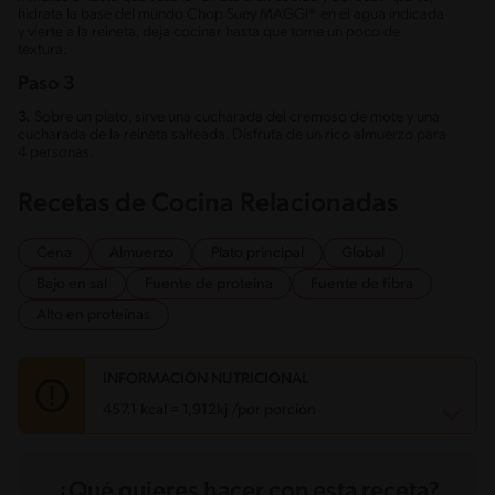
hidrata la base del mundo Chop Suey MAGGI® en el agua indicada
y vierte a la reineta, deja cocinar hasta que tome un poco de
textura.
Paso 3
3.
Sobre un plato, sirve una cucharada del cremoso de mote y una
cucharada de la reineta salteada. Disfruta de un rico almuerzo para
4 personas.
Recetas de Cocina Relacionadas
Cena
Almuerzo
Plato principal
Global
Bajo en sal
Fuente de proteina
Fuente de fibra
Alto en proteínas
INFORMACIÓN NUTRICIONAL
457.1 kcal = 1,912kj /por porción
Carbohidratos
22.2 g
¿Qué quieres hacer con esta receta?