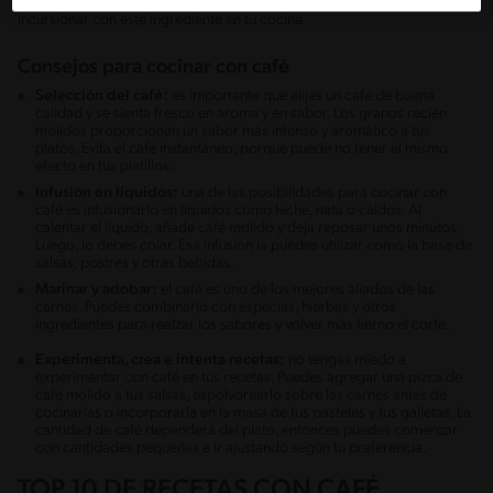
son necesarias algunas recomendaciones antes de que empieces a
incursionar con este ingrediente en tu cocina.
Consejos para cocinar con café
Selección del café:
es importante que elijas un café de buena
calidad y se sienta fresco en aroma y en sabor. Los granos recién
molidos proporcionan un sabor más intenso y aromático a tus
platos. Evita el café instantáneo, porque puede no tener el mismo
efecto en tus platillos.
Infusión en líquidos:
una de las posibilidades para cocinar con
café es infusionarlo en líquidos como leche, nata o caldos. Al
calentar el líquido, añade café molido y deja reposar unos minutos.
Luego, lo debes colar. Esa infusión la puedes utilizar como la base de
salsas, postres y otras bebidas.
Marinar y adobar:
el café es uno de los mejores aliados de las
carnes. Puedes combinarlo con especias, hierbas y otros
ingredientes para realzar los sabores y volver más tierno el corte.
Experimenta, crea e intenta recetas:
no tengas miedo a
experimentar con café en tus recetas. Puedes agregar una pizca de
café molido a tus salsas, espolvorearlo sobre las carnes antes de
cocinarlas o incorporarla en la masa de tus pasteles y tus galletas. La
cantidad de café dependerá del plato, entonces puedes comenzar
con cantidades pequeñas e ir ajustando según tu preferencia.
TOP 10 DE RECETAS CON CAFÉ