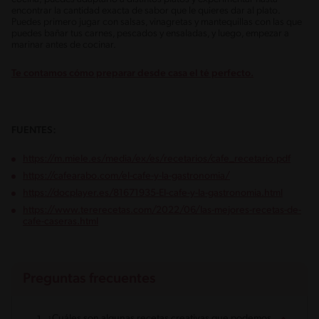
encontrar la cantidad exacta de sabor que le quieres dar al plato.
Puedes primero jugar con salsas, vinagretas y mantequillas con las que
puedes bañar tus carnes, pescados y ensaladas, y luego, empezar a
marinar antes de cocinar.
Te contamos cómo preparar desde casa el té perfecto.
FUENTES:
https://m.miele.es/media/ex/es/recetarios/cafe_recetario.pdf
https://cafearabo.com/el-cafe-y-la-gastronomia/
https://docplayer.es/81671935-El-cafe-y-la-gastronomia.html
https://www.tererecetas.com/2022/06/las-mejores-recetas-de-
cafe-caseras.html
Preguntas frecuentes
¿Cuáles son algunas recetas creativas que podemos