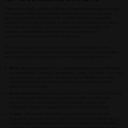
Como te has dado cuenta, el café es un ingrediente que puede ir bien
en cualquier platillo y a cualquier hora del día. Sabemos que para
muchos puede ser inusual cocinar con este alimento y les puede
parecer un poco extraño sentir su sabor en un almuerzo o una cena y
no en una taza caliente, como tradicionalmente lo tomamos. Sin
embargo, aquí estamos para enseñarte nuevas técnicas y
preparaciones que puedes hacer desde casa.
Para que descubras cómo cocinar con este ingrediente y cómo
aplicarlo en tus comidas favoritas, aquí te contamos 10 de las recetas
más conocidas con café que hay en el mundo de la gastronomía.
Mole:
una salsa mexicana rica y compleja que incorpora café entre
sus ingredientes. La mezcla de especias, chiles, chocolate y café crea
un sabor único y profundo. Uno de los pasos infaltables en esta
receta es tostar los ingredientes secos antes de molerlos para
intensificar los sabores.
Mocha Brownies:
un plato que combina el rico sabor del chocolate
con el toque de café. El café intensifica el sabor del chocolate y
agrega un toque de amargor. Como consejo, agrega café
instantáneo disuelto en agua caliente a la mezcla de brownie.
Frappé:
una bebida refrescante y espumosa hecha con café
instantáneo, azúcar y hielo. El café le proporciona un sabor fuerte y
concentrado, mientras que el hielo lo hace perfecto para los días
calurosos. Consejo: agita vigorosamente los ingredientes en una