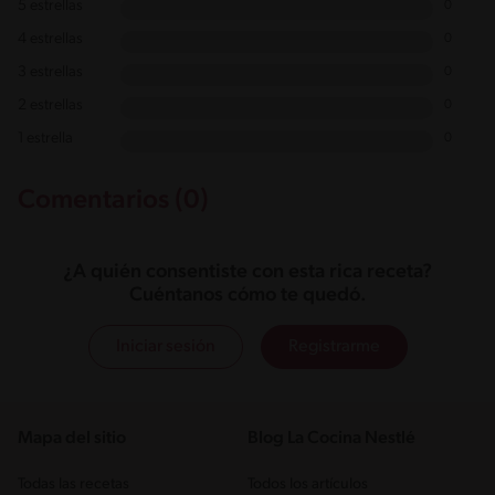
5 estrellas
0
4 estrellas
0
3 estrellas
0
2 estrellas
0
1 estrella
0
Comentarios (0)
¿A quién consentiste con esta rica receta?
Cuéntanos cómo te quedó.
Iniciar sesión
Registrarme
Mapa del sitio
Blog La Cocina Nestlé
Todas las recetas
Todos los artículos