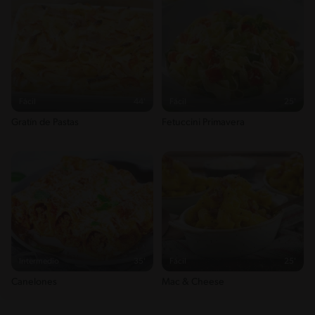
Fácil
44'
Fácil
25'
Gratín de Pastas
Fetuccini Primavera
Intermedio
35'
Fácil
25'
Canelones
Mac & Cheese