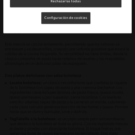
Rechazarlas todas
Salsa boloñesa
Oriunda de Bolonia, es mucho más que una salsa para pasta; es un
Configuración de cookies
vínculo con la rica tradición culinaria italiana. El secreto de su sabor
profundo radica en la combinación cuidadosa de carne de res, panceta
y tomate.
Esta mezcla se cocina lentamente, permitiendo que los sabores se
entrelacen y se desarrollen, creando una sinfonía gustativa que evoca la
calidez de la cocina hogareña. Su versatilidad no tiene límites, desde la
clásica compañía de pasta hasta rellenos de lasañas y las irresistibles
albóndigas en un delicioso plato de espaguetis.
Dos platos deliciosos con salsa boloñesa
Lasaña boloñesa:
un clásico reconfortante que combina la riqueza
de la boloñesa con capas de pasta y una cremosa bechamel. Los
ingredientes clave incluyen láminas de pasta fresca, queso ricotta,
queso parmesano y, por supuesto, carne boloñesa. Cocinarla es
sencillo: alternas capas de pasta y la carne en un molde, cubriendo
cada capa con una generosa porción de bechamel y queso. Hornea
hasta que se dore y burbujee, sirve y disfruta.
Tagliatelle a la boloñesa:
es un plato simple pero extraordinario
que destaca la boloñesa en toda su gloria. Cocina tagliatelle frescas
al dente y sírvelas con abundante boloñesa. El toque final es una
generosa lluvia de queso parmesano recién rallado. Este plato