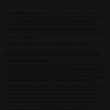
sabor.
Ingredientes frescos:
optar por tomates recién cosechados,
hierbas aromáticas cultivadas en casa y aceite de oliva prensado en
frío no solo mejora el sabor de la salsa, sino que también rinde
homenaje a la filosofía culinaria italiana de apreciar lo simple y lo
auténtico. Explora mercados locales para obtener ingredientes
frescos y descubre cómo cada tomate y hierba aporta su carácter
único a tu creación.
Te contamos cómo preparar un pollo agridulce delicioso.
Cómo conservar una salsa de una manera óptima
Almacenamiento adecuado:
es esencial para preservar la frescura
y el sabor de las salsas italianas. Utiliza recipientes herméticos para
evitar la contaminación de olores externos y asegúrate de que estén
completamente enfriadas antes de refrigerarlas. Además, guarda las
salsas en la parte posterior del refrigerador, donde la temperatura es
más constante, para mantener la calidad de los ingredientes.
Congelación:
la congelación es una técnica eficaz para extender la
vida útil de tus salsas italianas sin sacrificar su calidad. Divide las
salsas en porciones individuales para facilitar la descongelación y
minimizar el desperdicio. Las bolsas herméticas son ideales para
conservar la textura y el sabor originales. La congelación nos ayuda a
que las salsas extiendan su vida útil, sin perder su calidad y sus
propiedades nutricionales, y evitando el crecimiento de