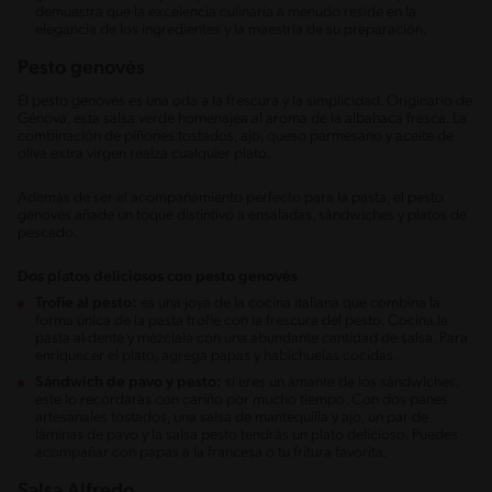
demuestra que la excelencia culinaria a menudo reside en la
elegancia de los ingredientes y la maestría de su preparación.
Pesto genovés
El pesto genovés es una oda a la frescura y la simplicidad. Originario de
Génova, esta salsa verde homenajea al aroma de la albahaca fresca. La
combinación de piñones tostados, ajo, queso parmesano y aceite de
oliva extra virgen realza cualquier plato.
Además de ser el acompañamiento perfecto para la pasta, el pesto
genovés añade un toque distintivo a ensaladas, sándwiches y platos de
pescado.
Dos platos deliciosos con pesto genovés
Trofie al pesto:
es una joya de la cocina italiana que combina la
forma única de la pasta trofie con la frescura del pesto. Cocina la
pasta al dente y mézclala con una abundante cantidad de salsa. Para
enriquecer el plato, agrega papas y habichuelas cocidas.
Sándwich de pavo y pesto:
si eres un amante de los sándwiches,
este lo recordarás con cariño por mucho tiempo. Con dos panes
artesanales tostados, una salsa de mantequilla y ajo, un par de
láminas de pavo y la salsa pesto tendrás un plato delicioso. Puedes
acompañar con papas a la francesa o tu fritura favorita.
Salsa Alfredo