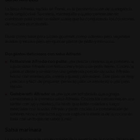
La Salsa Alfredo, nacida en Roma, es la personificación de la elegancia
en la simplicidad. Su crema, mantequilla y queso parmesano se
combinan para crear un sabor suave que ha conquistado los corazones
de muchos en el mundo.
Úsala como base para pizzas gourmet, como aderezo para vegetales
asados o incluso para enriquecer platos de pollo y mariscos.
Dos platos deliciosos con salsa Alfredo
Fettuccine Alfredo con pollo:
una delicia cremosa que combina la
lujosa salsa Alfredo con fettuccine y trozos de pollo tierno. Cocina la
pasta al dente y sírvela con una generosa porción de salsa Alfredo
hecha con mantequilla, crema y queso parmesano. Este plato es muy
práctico y fácil de preparar, perfecto para un almuerzo o una cena
rápida.
Gamberetti Alfredo:
es una opción sofisticada que agrega
camarones a la cremosa salsa Alfredo. Cocina los camarones en una
sartén con ajo y mantequilla hasta que estén rosados y luego
mézclalos con la salsa Alfredo y pasta cocida. La combinación de
sabores ricos y mariscos jugosos captura la esencia de la cocina de
Italia con un toque de sabor a mar.
Salsa marinara
La salsa marinara es una expresión de la esencia de la cocina italiana en