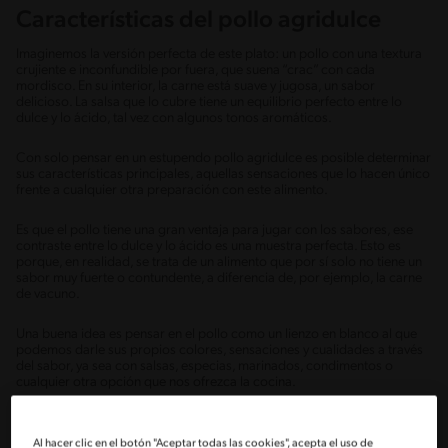
Características del pollo agridulce
Imaginemos la versión perfecta de este plato: un pollo con una textura
crujiente e inconfundible por fuera, que suena “crac” con cada
mordisco. En su interior, la carne está suave y jugosa, un sabor
delicioso. La salsa que lo cubre tiene un equilibrio perfecto entre lo
dulce y lo ácido, tal vez con algunos tonos aromáticos.
Con solo pensar en un estupendo pollo agridulce es posible determinar
sus características principales, aquellas sensaciones que lo hacen único
frente a cualquier otra preparación con este alimento.
Es que el pollo tiene una gran ventaja para jugar con los sabores, ese
contraste entre lo dulce y lo ácido es una muestra perfecta. Esto es
porque, en realidad, se trata de un alimento que por sí solo no tiene un
sabor muy fuerte o contundente, a diferencia de, por ejemplo, la carne
de vacuno.
Una buena idea es pensar en el pollo como un lienzo en blanco al que
podemos darle sus propios colores, sensaciones y cualidades a través
del sabor, ya sea con salsas, especias, marinados, condimentos o
cualquier otra opción que nos ofrezca la cocina.
¿Qué partes del pollo elegir?
Al hacer clic en el botón "Aceptar todas las cookies", acepta el uso de