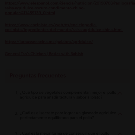
https://www.elespanol.com/ciencia/nutricion/20190708/radiografia
salsa-agridulce-oscuro-condimento-chino-
popular/411459139_0.html
https://www.cocinista.es/web/es/enciclopedia-
cocinista/ingredientes-del-mundo/salsa-agridulce-china.html
https://laroussecocina.mx/palabra/agridulce/
General Tso’s Chicken | Basics with Babish
Preguntas frecuentes
¿Qué tipo de vegetales complementan mejor el pollo
agridulce para añadir textura y sabor al plato?
¿Cuál es el secreto para lograr un glaseado agridulce
perfectamente equilibrado para el pollo?
¿Cuál es la mejor forma de conseguir que el pollo