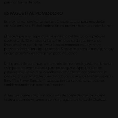
país con forma de bota.
ESPAGUETI AL POMODORO
Es muy normal cocinar las salsas y la pasta aparte, para mezclarlas
cuando servimos. El chef Andrea Aprea prefiere hacerlo de otra forma.
Él hace la pasta en agua durante un tercio del tiempo completo, es
decir, si tarda 12 minutos, la tiene 4 minutos en el agua hirviendo.
Después de escurrirla, la lleva a la salsa pomodoro que ya viene
preparando y ahí termina la cocción. Si se ve muy seca la mezcla, no hay
ningún problema en agregar un poco de líquido.
Un tip antes de continuar: al momento de revolver la pasta con la salsa,
es importante tener cuidado para no romperla. Aprea lo dice en
palabras muy bellas, “Las comidas se deben hacer con amor, con la
dedicación correcta”. Después de todo, como explica Nik Sharma en su
libro “The Flavor Equation” (La ecuación del sabor), las emociones
también cumplen un papel en la cocina.
Al final, se puede añadir un poco más de aceite de oliva para darle
textura y, cuando vayamos a servir, agregar unas hojas de albahaca.