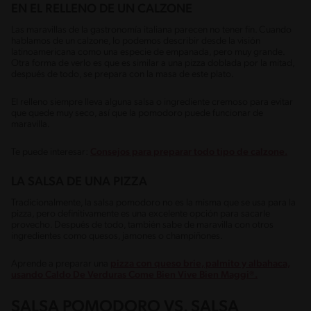
EN EL RELLENO DE UN CALZONE
Las maravillas de la gastronomía italiana parecen no tener fin. Cuando
hablamos de un calzone, lo podemos describir desde la visión
latinoamericana como una especie de empanada, pero muy grande.
Otra forma de verlo es que es similar a una pizza doblada por la mitad,
después de todo, se prepara con la masa de este plato.
El relleno siempre lleva alguna salsa o ingrediente cremoso para evitar
que quede muy seco, así que la pomodoro puede funcionar de
maravilla.
Te puede interesar:
Consejos para preparar todo tipo de calzone.
LA SALSA DE UNA PIZZA
Tradicionalmente, la salsa pomodoro no es la misma que se usa para la
pizza, pero definitivamente es una excelente opción para sacarle
provecho. Después de todo, también sabe de maravilla con otros
ingredientes como quesos, jamones o champiñones.
Aprende a preparar una
pizza con queso brie, palmito y albahaca,
usando Caldo De Verduras Come Bien Vive Bien Maggi®.
SALSA POMODORO VS. SALSA