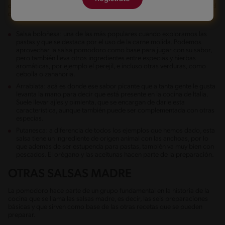
oliva, ajo y albahaca. La belleza de la cocina está, en parte, en la libertad
que tenemos para jugar y experimentar con diversos ingredientes.
Salsa boloñesa: una de las más populares cuando exploramos las
pastas y que se destaca por el uso de la carne molida. Podemos
aprovechar la salsa pomodoro como base para jugar con su sabor,
pero también lleva otros ingredientes entre especias y hierbas
aromáticas, por ejemplo el perejil, e incluso otras verduras, como
cebolla o zanahoria.
Arrabiata: acá es donde ese sabor picante que a tanta gente le gusta
levanta la mano para decir que está presente en la cocina de Italia.
Suele llevar ajíes y pimienta, que se encargan de darle esta
característica, aunque también puede ser complementada con otras
especias.
Putanesca: a diferencia de todos los ejemplos que hemos dado, esta
salsa tiene un ingrediente de origen animal con las anchoas, por lo
que además de ser estupenda para pastas, también va muy bien con
pescados. El orégano y las aceitunas hacen parte de la preparación.
OTRAS SALSAS MADRE
La pomodoro hace parte de un grupo fundamental en la historia de la
cocina que se llama las salsas madre, es decir, las seis preparaciones
básicas y que sirven como base de las otras recetas que se pueden
preparar.