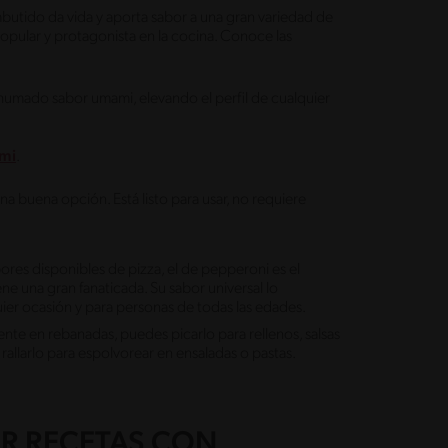
butido da vida y aporta sabor a una gran variedad de
opular y protagonista en la cocina. Conoce las
ahumado sabor umami, elevando el perfil de cualquier
ami
.
a buena opción. Está listo para usar, no requiere
res disponibles de pizza, el de pepperoni es el
ene una gran fanaticada. Su sabor universal lo
uier ocasión y para personas de todas las edades.
 en rebanadas, puedes picarlo para rellenos, salsas
 rallarlo para espolvorear en ensaladas o pastas.
R RECETAS CON