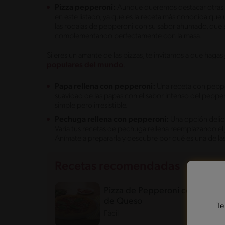
Pizza pepperoni:
Aunque queremos destacar otras r
en este listado, ya que es la receta más conocida que u
las rodajas de pepperoni con su sabor ahumado, que se
complementando perfectamente con la masa.
Si eres un amante de las pizzas, te invitamos a que hagas
populares del mundo
.
Papa rellena con pepperoni:
Una receta con peppe
suavidad de las papas con el sabor intenso del pepper
simple pero irresistible.
Pechuga rellena con pepperoni:
Una opción delici
Varía tus recetas de pechuga rellena reemplazando el
Anímate a prepararla y descubre por qué es una de la
Recetas recomendadas
Pizza de Pepperoni con orilla
de Queso
Te
Fácil
121'