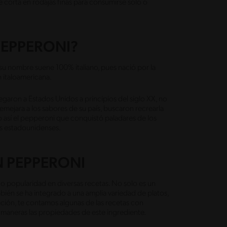
se corta en rodajas finas para consumirse solo o
PEPPERONI?
su nombre suene 100% italiano, pues nació por la
n italoamericana.
egaron a Estados Unidos a principios del siglo XX, no
mejara a los sabores de su país, buscaron recrearla
o así el pepperoni que conquistó paladares de los
los estadounidenses.
N PEPPERONI
o popularidad en diversas recetas. No solo es un
mbién se ha integrado a una amplia variedad de platos,
ción, te contamos algunas de las recetas con
 maneras las propiedades de este ingrediente.