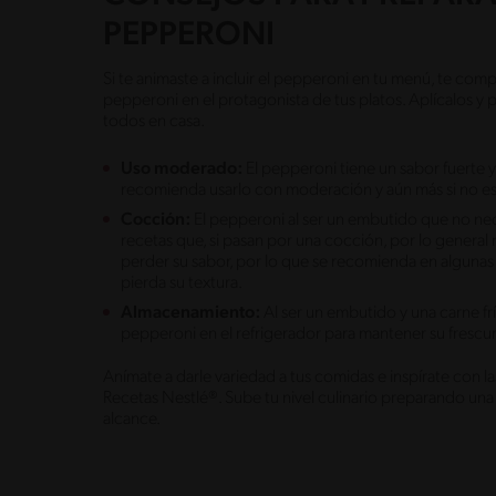
PEPPERONI
Si te animaste a incluir el pepperoni en tu menú, te comp
pepperoni en el protagonista de tus platos. Aplícalos 
todos en casa.
Uso moderado:
El pepperoni tiene un sabor fuerte y
recomienda usarlo con moderación y aún más si no es
Cocción:
El pepperoni al ser un embutido que no ne
recetas que, si pasan por una cocción, por lo genera
perder su sabor, por lo que se recomienda en algunas 
pierda su textura.
Almacenamiento:
Al ser un embutido y una carne fr
pepperoni en el refrigerador para mantener su frescu
Anímate a darle variedad a tus comidas e inspírate con 
Recetas Nestlé®. Sube tu nivel culinario preparando una 
alcance.