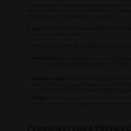
Como has visto en estas recetas con pepperoni, este em
platos, convirtiéndose en un ingrediente cada vez más p
razones para incluir el pepperoni en tus recetas.
Sabor:
El pepperoni se caracteriza por su intenso y 
receta a la que se agregue.
Échale un vistazo a estos
10 alimentos con sabor um
Practicidad:
Tener pepperoni en casa siempre será un
cocción y te ayudará a ahorrar tiempo en la cocina.
Encanta a todos:
No podemos negar que, de los sabo
favorito de todos, es por esto que este ingrediente ti
convierte en una opción ideal para comidas de cualq
Cortes:
Aunque el pepperoni se encuentra comúnmente
o dips; cortarlo en cubos para saltear con verduras; o
CONSEJOS PARA PREPARA