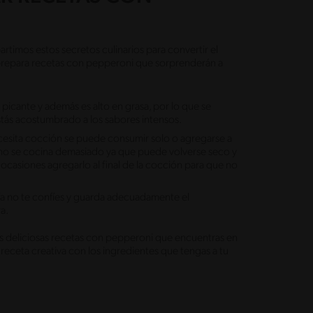
artimos estos secretos culinarios para convertir el
y prepara recetas con pepperoni que sorprenderán a
 picante y además es alto en grasa, por lo que se
tás acostumbrado a los sabores intensos.
cesita cocción se puede consumir solo o agregarse a
l no se cocina demasiado ya que puede volverse seco y
ocasiones agregarlo al final de la cocción para que no
ía no te confíes y guarda adecuadamente el
ra.
las deliciosas recetas con pepperoni que encuentras en
receta creativa con los ingredientes que tengas a tu