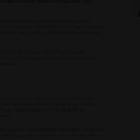
sa: descubre más sobre este embutido y sus
lemente pensemos únicamente en la pizza de
consumida donde este embutido de origen italiano es
resistible. Pero ¿sabías que hay una gran variedad de
escubre con Recetas Nestlé® las diferentes
der a todos en casa con irresistibles y creativas
áles son.
on pepperoni, profundicemos un poco sobre este
tener una mezcla de carne de cerdo y a veces res,
, ajo, hinojo, mostaza y pimienta negra. La
ricante.
introduce en tripas naturales o artificiales y se somete
terístico color rojo intenso. Su aroma es fuerte y