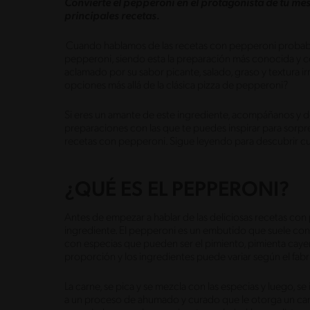
Convierte el pepperoni en el protagonista de tu me
principales recetas.
Cuando hablamos de las recetas con pepperoni probab
pepperoni, siendo esta la preparación más conocida y 
aclamado por su sabor picante, salado, graso y textura ir
opciones más allá de la clásica pizza de pepperoni?
Si eres un amante de este ingrediente, acompáñanos y d
preparaciones con las que te puedes inspirar para sorpren
recetas con pepperoni. Sigue leyendo para descubrir cu
¿QUÉ ES EL PEPPERONI?
Antes de empezar a hablar de las deliciosas recetas c
ingrediente. El pepperoni es un embutido que suele con
con especias que pueden ser el pimiento, pimienta cayena
proporción y los ingredientes puede variar según el fab
La carne, se pica y se mezcla con las especias y luego, se 
a un proceso de ahumado y curado que le otorga un carac