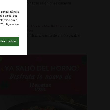
Cómo hacer salchichas caseras
 similares) para
mación útil que
información en
e "Configuración
Blog La Cocina Nestlé Cocción y
Técnicas
Embutidos: secreto de sazón y sabor
 las cookies