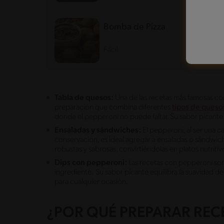
Bomba de Pizza
Fácil
117'
Tabla de quesos:
Una de las recetas más famosas co
preparación que combina diferentes
tipos de queso
donde el pepperoni no puede faltar. Su sabor picante
Ensaladas y sándwiches:
El pepperoni, al ser una 
conservación, es ideal agregar a ensaladas o sándwich
robustas y sabrosas, convirtiéndolas en platos nutriti
Dips con pepperoni:
Las recetas con pepperoni son 
ingrediente. Su sabor picante equilibra la suavidad d
para cualquier ocasión.
¿POR QUÉ PREPARAR REC