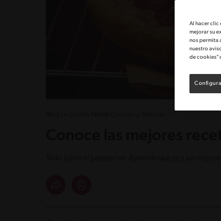
Al hacer clic
mejorar su e
nos permita 
nuestro avis
de cookies" 
Configura
Blog La Cocina Nestlé Cocción y Técnicas
Conoce las mejores rece
Todo sobre el pepperoni: Aprende qué es y sus mejores 