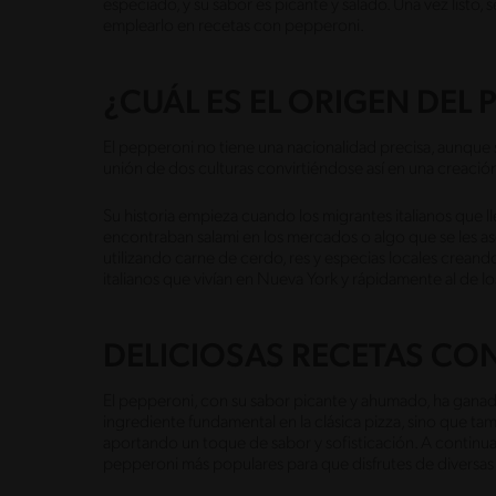
especiado, y su sabor es picante y salado. Una vez listo, 
emplearlo en recetas con pepperoni.
¿CUÁL ES EL ORIGEN DEL 
El pepperoni no tiene una nacionalidad precisa, aunque 
unión de dos culturas convirtiéndose así en una creació
Su historia empieza cuando los migrantes italianos que ll
encontraban salami en los mercados o algo que se les ase
utilizando carne de cerdo, res y especias locales creand
italianos que vivían en Nueva York y rápidamente al de 
DELICIOSAS RECETAS CO
El pepperoni, con su sabor picante y ahumado, ha ganad
ingrediente fundamental en la clásica pizza, sino que ta
aportando un toque de sabor y sofisticación. A continua
pepperoni más populares para que disfrutes de diversas