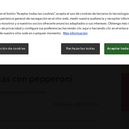
 en el botón "Aceptar todas las cookies", acepta el uso de cookies de terceros (o tecnologías
xperiencia general de navegación en el sitio web, medir nuestra audiencia y recopilar infor
a nosotros y a nuestros socios ofrecerle anuncios adaptados a sus intereses. Obtenga más 
o de privacidad y configure sus preferencias haciendo clic aquí o haciendo clic en el enlac
de nuestro sitio web en cualquier momento.
Más información
ción de cookies
Rechazarlas todas
Aceptar todas
tas con pepperoni
recetas para disfrutarlo.
Publicado - 18/10/2024