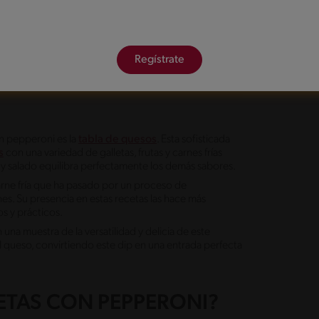
Regístrate
n pepperoni es la
tabla de quesos
. Esta sofisticada
s
con una variedad de galletas, frutas y carnes frías
 y salado equilibra perfectamente los demás sabores.
carne fría que ha pasado por un proceso de
es. Su presencia en estas recetas las hace más
vos y prácticos.
una muestra de la versatilidad y delicia de este
el queso, convirtiendo este dip en una entrada perfecta
ETAS CON PEPPERONI?