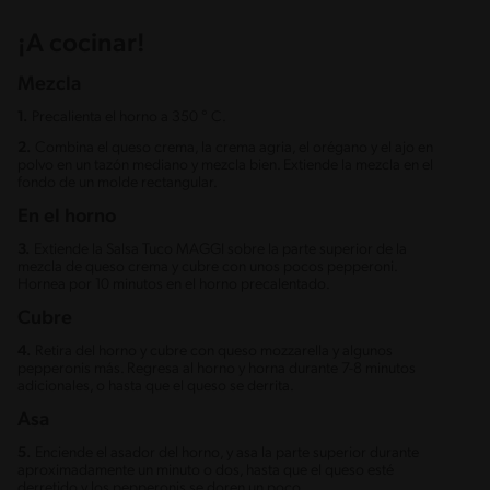
¡A cocinar!
Mezcla
1.
Precalienta el horno a 350 ° C.
2.
Combina el queso crema, la crema agria, el orégano y el ajo en
polvo en un tazón mediano y mezcla bien. Extiende la mezcla en el
fondo de un molde rectangular.
En el horno
3.
Extiende la Salsa Tuco MAGGI sobre la parte superior de la
mezcla de queso crema y cubre con unos pocos pepperoni.
Hornea por 10 minutos en el horno precalentado.
Cubre
4.
Retira del horno y cubre con queso mozzarella y algunos
pepperonis más. Regresa al horno y horna durante 7-8 minutos
adicionales, o hasta que el queso se derrita.
Asa
5.
Enciende el asador del horno, y asa la parte superior durante
aproximadamente un minuto o dos, hasta que el queso esté
derretido y los pepperonis se doren un poco.