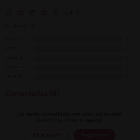
0 de 5
0 calificaciones
5 estrellas
0
4 estrellas
0
3 estrellas
0
2 estrellas
0
1 estrella
0
Comentarios (0)
¿A quién consentiste con esta rica receta?
Cuéntanos cómo te quedó.
Iniciar sesión
Registrarme