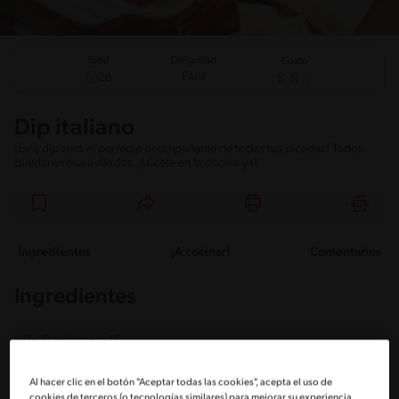
Total
Dificultad
Costo
Fácil
26
Dip italiano
¡Este dip será el perfecto acompañante de todas tus picadas! Todos
quedarán maravillados. ¡Lúcete en la cocina ya!
Ingredientes
¡A cocinar!
Comentarios
Ingredientes
Porciones: 15
Al hacer clic en el botón "Aceptar todas las cookies", acepta el uso de
cookies de terceros (o tecnologías similares) para mejorar su experiencia