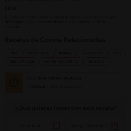
Sirve
6.
Retira del horno y espolvorea en la parte superior un poco más
de orégano. Sirve con chips de pita o el acompañante de tu
elección.
Recetas de Cocina Relacionadas
Otro
Restaurante
italiano
Celebracion
Fácil
Bajo 300 Kcal
Fuente de proteina
Sin azúcar
INFORMACIÓN NUTRICIONAL
170.9 kcal = 715kj /por porción
Carbohidratos
12.9 g
¿Qué quieres hacer con esta receta?
Energía
170.9 kcal
Grasas
10.9 g
Fibra
1.2 g
Proteína
6.1 g
Guardarla
Agregar a mi menú
Grasas saturadas
5.1 g