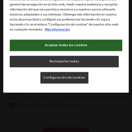
180 Gramos Queso Crema
general de navegación en el sitio web, medir nuestra audiencia y recopilar
información útil que nos permita a nosotros y a nuestros socios ofrecerle
anuncios adaptados a sus intereses. Obtenga más información en nuestro
1/2 Taza de Crema Ácida
aviso de privacidad y configure sus preferencias haciendo clic aquí o
haciendo clic en el enlace "Configuración de cookies" de nuestro sitio web
en cualquier momento.
Más información
1 Gramo Orégano
1/4 Cucharadita Sal de Ajo
Aceptar todas las cookies
1 Taza Queso Mozzarella rallado
Rechazarlas todas
Pepperoni al gusto
Configuración de cookies
Pan Pita para acompañar
1 Tarro de Tuco MAGGI® albahaca