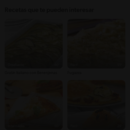
Recetas que te pueden interesar
Desafiante
40'
Fácil
59'
Gratín Italiano con Berenjenas
Fugazza
Intermedio
50'
Fácil
29'