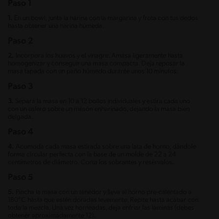
Paso 1
1.
En un bowl, junta la harina con la margarina y frota con tus dedos
hasta obtener una harina húmeda.
Paso 2
2.
Incorpora los huevos y el vinagre. Amasa ligeramente hasta
homogenizar y conseguir una masa compacta. Deja reposar la
masa tapada con un paño húmedo durante unos 10 minutos.
Paso 3
3.
Separa la masa en 10 a 12 bollos individuales y estira cada uno
con un uslero sobre un mesón enharinado, dejando la masa bien
delgada.
Paso 4
4.
Acomoda cada masa estirada sobre una lata de horno, dándole
forma circular perfecta con la base de un molde de 22 a 24
centímetros de diámetro. Corta los sobrantes y resérvalos.
Paso 5
5.
Pincha la masa con un tenedor y lleva al horno pre-calentado a
180°C hasta que estén doradas levemente. Repite hasta acabar con
toda la mezcla. Una vez horneadas, deja enfriar las láminas (debes
obtener aproximadamente 12).