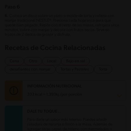
Paso 6
6.
Coloca un disco sobre un plato o molde de torta y rellena con
manjar tradicional NESTLÉ®. Presiona cada hojarasca para que
quede bien pegada. Repite con el resto de las masas, refrigera unos
minutos, cubre con manjar y decora con frutos secos. Sirve en
trozos de 2 dedos de grosor y disfruta.
Recetas de Cocina Relacionadas
Cena
Otro
Local
Bajo en sal
desafiantes con manjar
Tortas y Pasteles
Torta
INFORMACIÓN NUTRICIONAL
333 kcal = 1,393kj /por porción
DALE TU TOQUE...
Carbohidratos
47.3 g
Energía
333 kcal
Para darle un sabor más intenso. Puedes añadir
Grasas
12.2 g
ralladura de naranja o limón a la masa. Además de
Fibra
1 g
agregar otras capas de relleno con mermeladas o