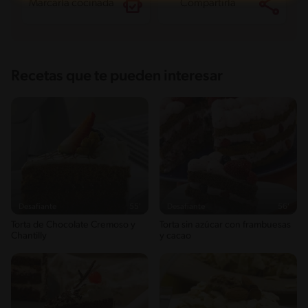
Marcarla cocinada
Compartirla
Recetas que te pueden interesar
Desafiante
55'
Desafiante
56'
Torta de Chocolate Cremoso y
Torta sin azúcar con frambuesas
Chantilly
y cacao