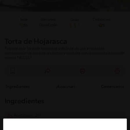
Total
Calificación
Dificultad
Costo
Desafiante
55
5
Torta de Hojarasca
Prepara esta torta de hojarasca y disfruta de una irresistible
combinación de láminas crujientes y doradas con el exquisito sabor del
manjar NESTLÉ®
Ingredientes
¡A cocinar!
Comentarios
Ingredientes
Porciones: 20