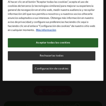
Al hacer clic en el botón "Aceptar todas las cookies", acepta el uso de
4 Tazas de harina sin polvos
cookies de terceros (o tecnologías similares) para mejorar su experiencia
general de navegación en el sitio web, medir nuestra audiencia y recopilar
información útil que nos permita a nosotros y a nuestros socios ofrecerle
5 Huevos
anuncios adaptados a sus intereses. Obtenga más información en nuestro
aviso de privacidad y configure sus preferencias haciendo clic aquí o
haciendo clic en el enlace "Configuración de cookies" de nuestro sitio web
100 gr de mantequilla o margarina
en cualquier momento.
Más información
3 Cdas de vinagre
Aceptar todas las cookies
1 Kg de manjar tradicional NESTLÉ® ¡Para rellenar y decorar,
Rechazarlas todas
usa el manjar tradicional!
Frutos secos para decorar
Configuración de cookies
Cargar carrito
Compartir lista de ingredientes