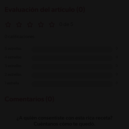
Evaluación del artículo (0)
0 de 5
0 calificaciones
5 estrellas
0
4 estrellas
0
3 estrellas
0
2 estrellas
0
1 estrella
0
Comentarios (0)
¿A quién consentiste con esta rica receta?
Cuéntanos cómo te quedó.