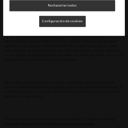
Rechazarlas todas
LA CARNE
Configuración de cookies
La carne es el ingrediente estrella y es un factor determinante si tu
hamburguesa será un total éxito o no. La carne debe ser de primera
calidad, tierna, jugosa y llena de sabor. Por lo general el grosor ideal
está entre los 220 gramos hasta los 320 utilizándose muchos tipos de
carne, siendo la más popular la carne de res, pollo, pescado, incluso se
pueden encontrar varias opciones veganas.
En el mercado se encuentran carnes congeladas ya listas para asar,
pero si quieres que tu hamburguesa casera sea totalmente hecha por ti,
puedes preparar la carne tú mismo con carne molida, una pizca de sal,
pimienta y miga de pan.
Si quieres conocer más sobre este ingrediente, te interesará leer
la
clave de una buena hamburguesa está en su carne
.