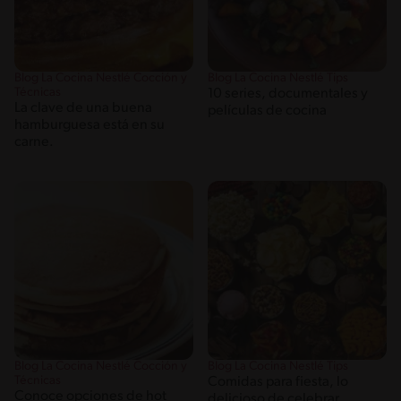
Blog La Cocina Nestlé Cocción y
Blog La Cocina Nestlé Tips
Técnicas
10 series, documentales y
La clave de una buena
películas de cocina
hamburguesa está en su
carne.
Blog La Cocina Nestlé Cocción y
Blog La Cocina Nestlé Tips
Técnicas
Comidas para fiesta, lo
Conoce opciones de hot
delicioso de celebrar