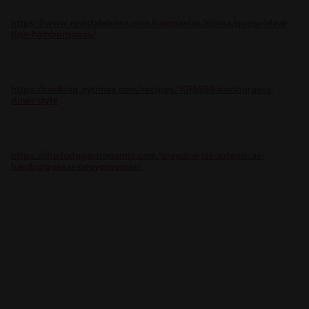
https://www.revistalabarra.com/campanias/alpina/queso-ideal-
tipo-hamburguesa/
https://cooking.nytimes.com/recipes/1016595-hamburgers-
diner-style
https://diariodegastronomia.com/preparar-las-autenticas-
hamburguesas-neoyorquinas/