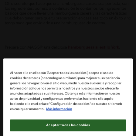
Otro secreto que hace que una hamburguesa casera sea perfecta, son
los ingredientes, por eso a continuación te contamos los ingredientes
básicos que debe llevar una hamburguesa casera y las características
que deben tener para que tu preparación en casa sea todo un éxito y no
tenga nada que envidiarle a una hamburguesa de cadena.
Prepara con MAGGI® una deliciosa
hamburguesa al estilo York
.
INGREDIENTES DE UNA
Al hacer clic en el botón "Aceptar todas las cookies", acepta el uso de
cookies de terceros (o tecnologías similares) para mejorar su experiencia
HAMBURGUESA CASERA
general de navegación en el sitio web, medir nuestra audiencia y recopilar
información útil que nos permita a nosotros y a nuestros socios ofrecerle
anuncios adaptados a sus intereses. Obtenga más información en nuestro
aviso de privacidad y configure sus preferencias haciendo clic aquí o
haciendo clic en el enlace "Configuración de cookies" de nuestro sitio web
La gran ventaja que tiene la preparación de cualquier hamburguesa
casera, es que permite incluir todo tipo de ingrediente y lo mejor de
en cualquier momento.
Más información
todo, es que te la puedes comer con total confianza al saber que tú
mismo compraste, conservaste y lavaste los ingredientes para crear la
mejor hamburguesa. A continuación, te mostramos los ingredientes
Aceptar todas las cookies
básicos que no deben faltar en una buena hamburguesa casera.