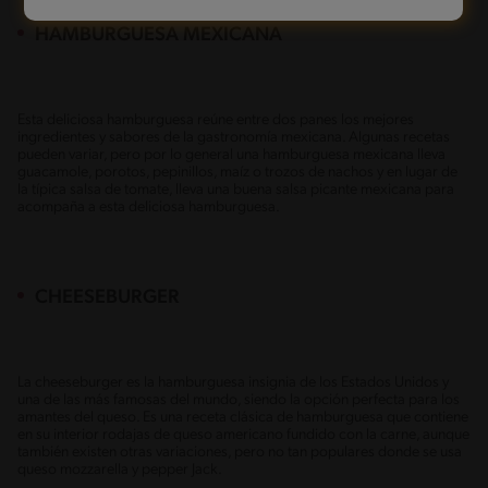
HAMBURGUESA MEXICANA
Esta deliciosa hamburguesa reúne entre dos panes los mejores
ingredientes y sabores de la gastronomía mexicana. Algunas recetas
pueden variar, pero por lo general una hamburguesa mexicana lleva
guacamole, porotos, pepinillos, maíz o trozos de nachos y en lugar de
la típica salsa de tomate, lleva una buena salsa picante mexicana para
acompaña a esta deliciosa hamburguesa.
CHEESEBURGER
La cheeseburger es la hamburguesa insignia de los Estados Unidos y
una de las más famosas del mundo, siendo la opción perfecta para los
amantes del queso. Es una receta clásica de hamburguesa que contiene
en su interior rodajas de queso americano fundido con la carne, aunque
también existen otras variaciones, pero no tan populares donde se usa
queso mozzarella y pepper Jack.