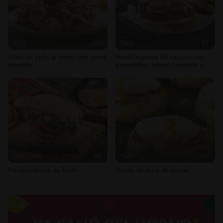
buena variedad de alimentos
Fibra
2g / 0%
Energykilocalories
196g / 9%
Fácil
75'
Fácil
33'
Saturedfat
Alitas de pollo al horno con arroz
Hamburguesa de vacuno con
1g / 0%
amarillo
encurtidos, tocino crocante y
Sugar
lactonesa
1g / 0%
Sodio
576g / 0%
Salt
1.4g / %
Intermedio
48'
Fácil
23'
Hamburguesa de Pavo
Tortilla de puré de papas