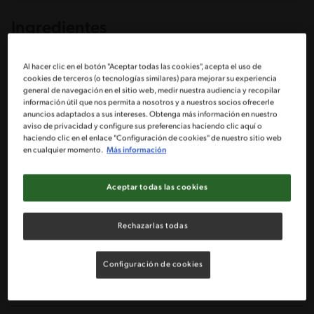
Ingredientes
Porciones: 6
Al hacer clic en el botón "Aceptar todas las cookies", acepta el uso de
cookies de terceros (o tecnologías similares) para mejorar su experiencia
general de navegación en el sitio web, medir nuestra audiencia y recopilar
información útil que nos permita a nosotros y a nuestros socios ofrecerle
1 Pechuga de pollo cortada en cubos
anuncios adaptados a sus intereses. Obtenga más información en nuestro
aviso de privacidad y configure sus preferencias haciendo clic aquí o
haciendo clic en el enlace "Configuración de cookies" de nuestro sitio web
1 Taza avena instantánea
en cualquier momento.
Más información
1 Cebolla cortada finamente
Aceptar todas las cookies
1 Tableta Caldo De Gallina Maggi®
Rechazarlas todas
1 Cucharada aceite de oliva
Configuración de cookies
2 Pizcas de pimienta blanca