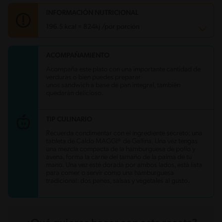
INFORMACIÓN NUTRICIONAL
196.5 kcal = 824kj /por porción
ACOMPAÑAMIENTO
Carbohidratos
18.3 g
Energía
196.5 kcal
Acompaña este plato con una importante cantidad de
Grasas
11.5 g
verduras o bien puedes preparar
Fibra
2.9 g
unos sandwich a base de pan integral, también
Proteína
5.4 g
quedarán delicioso.
Grasas saturadas
1.9 g
Sodio
576.4 mg
Azúcares
1.2 g
TIP CULINARIO
Recuerda condimentar con el ingrediente secreto: una
tableta de Caldo MAGGI® de Gallina. Una vez tengas
una mezcla compacta de la hamburguesa de pollo y
avena, forma la carne del tamaño de la palma de tu
mano. Una vez esté dorada por ambos lados, está lista
para comer o servir como una hamburguesa
tradicional: dos panes, salsas y vegetales al gusto.