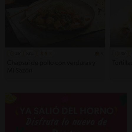
25'
Fácil
45'
5
Chapsui de pollo con verduras y
Tortill
Mi Sazón