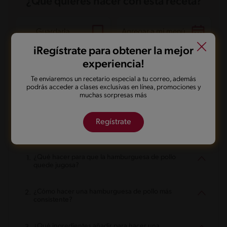
¿Qué quieres hacer con esta receta?
Guardarla
Agregar a mi menú
iRegístrate para obtener la mejor
experiencia!
Marcarla cocinada
Compartirla
Te enviaremos un recetario especial a tu correo, además
podrás acceder a clases exclusivas en línea, promociones y
muchas sorpresas más
Regístrate
Preguntas frecuentes
¿Qué hacer para que la hamburguesa de pollo
quede jugosa?
¿Cómo hacer una hamburguesa de pollo más
consistente?
¿Qué ingredientes añadir para hacer una