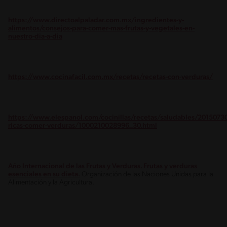
https://www.directoalpaladar.com.mx/ingredientes-y-
alimentos/consejos-para-comer-mas-frutas-y-vegetales-en-
nuestro-dia-a-dia
https://www.cocinafacil.com.mx/recetas/recetas-con-verduras/
https://www.elespanol.com/cocinillas/recetas/saludables/20150730
ricas-comer-verduras/1000210028996_30.html
Año Internacional de las Frutas y Verduras. Frutas y verduras
esenciales en su dieta.
Organización de las Naciones Unidas para la
Alimentación y la Agricultura.