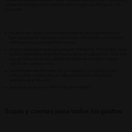
olvidarnos de las ensaladas. Como sabemos que es el paso más lógico,
vamos únicamente a darte algunos consejos para que hagas las más
deliciosas.
No tiene que ser una preparación compleja, algunas verduras de
hoja verde (como lechugas o espinacas), con cebolla y pimentón, o
tomate y arvejas es un ejemplo sencillo.
Añade un elemento que contraste con la ensalada. Por ejemplo, unas
rodajas de naranja o mandarina para darle un toque ácido. Otra idea
es usar frutos secos para añadir ese elemento crujiente, o queso
rallado, en cuadros o tiras.
Experimenta con diferentes tipos de aderezos y vinagretas para
jugar con los sabores y hacer más agradable el consumo de
vegetales en el día a día.
Asegúrate de lavar muy bien todas las verduras.
Sopas y cremas para todos los gustos