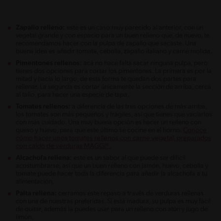
Zapallo relleno:
este es un caso muy parecido al anterior, con un
vegetal grande y con espacio para un buen relleno que, de nuevo, te
recomendamos hacer con la pulpa de zapallo que sacaste. Una
buena idea es añadir tomate, cebolla, zapallo italiano y carne molida.
Pimentones rellenos:
acá no hace falta sacar ninguna pulpa, pero
tienes dos opciones para cortar los pimentones. La primera es por la
mitad y hacia lo largo, de esta forma te quedan dos partes para
rellenar. La segunda es cortar únicamente la sección de arriba, cerca
al tallo, para hacer una especie de tapa.
Tomates rellenos:
a diferencia de las tres opciones de más arriba,
los tomates son más pequeños y frágiles, así que tienes que vaciarlos
con más cuidado. Una muy buena opción es hacer un relleno con
queso y huevo, para que este último se cocine en el horno.
Conoce
cómo hacer unos tomates rellenos con carne vegetal, preparados
con caldo de verduras MAGGI®.
Alcachofa rellena:
este es un sabor al que puede ser difícil
acostumbrarse, así que un buen relleno con jamón, huevo, cebolla y
tomate puede hacer toda la diferencia para añadir la alcachofa a tu
alimentación.
Palta rellena:
cerramos este repaso a través de verduras rellenas
con una de nuestras preferidas. Si está madura, su pulpa es muy fácil
de quitar, además la puedes usar para un relleno con atún y jugo de
limón.