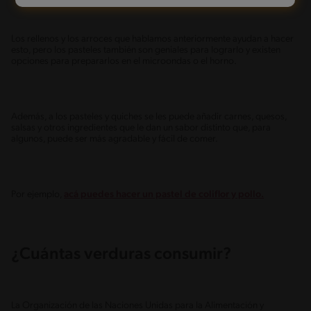
Los rellenos y los arroces que hablamos anteriormente ayudan a hacer
esto, pero los pasteles también son geniales para lograrlo y existen
opciones para prepararlos en el microondas o el horno.
Además, a los pasteles y quiches se les puede añadir carnes, quesos,
salsas y otros ingredientes que le dan un sabor distinto que, para
algunos, puede ser más agradable y fácil de comer.
Por ejemplo,
acá puedes hacer un pastel de coliflor y pollo.
¿Cuántas verduras consumir?
La Organización de las Naciones Unidas para la Alimentación y