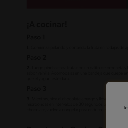
¡A cocinar!
Paso 1
1.
Comienza pelando y cortando la fruta en rodajas de a
Paso 2
2.
Luego pincha cada fruta con un palito de brocheta 
sabor vainilla. Acomodalas en una bandeja que quepa en
que el yogurt esté duro.
Paso 3
3.
Mientras, pica el chocolate amargo y llévalo en un bo
microondas en intervalos de 30 segundos para derretir b
Te
chocolate, vuelve a congelar para endurecer el chocolate