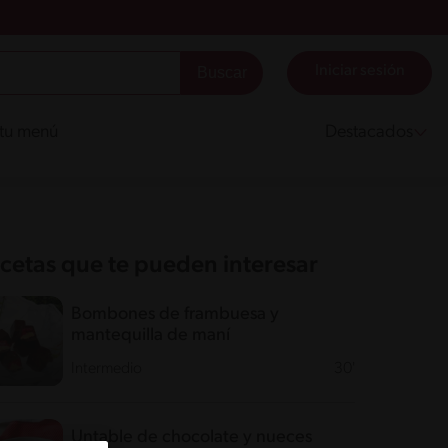
Iniciar sesión
 tu menú
Destacados
cetas que te pueden interesar
Bombones de frambuesa y
mantequilla de maní
Intermedio
30'
Untable de chocolate y nueces