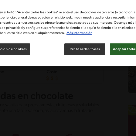
 en el botón "Aceptar todas las cookies", acepta el uso de cookies de terceros (o tecnologías
xperiencia general de navegación en el sitio web, medir nuestra audiencia y recopilar infor
a nosotros y a nuestros socios ofrecerle anuncios adaptados a sus intereses. Obtenga más 
o de privacidad y configure sus preferencias haciendo clic aquí o haciendo clic en el enlac
de nuestro sitio web en cualquier momento.
Más información
ción de cookies
Rechazarlas todas
Aceptar todas
tad
Costo
adas en chocolate
vainilla para preparar estas deliciosas y saludables
nte una tarde soleada, así aprovechas la fruta de