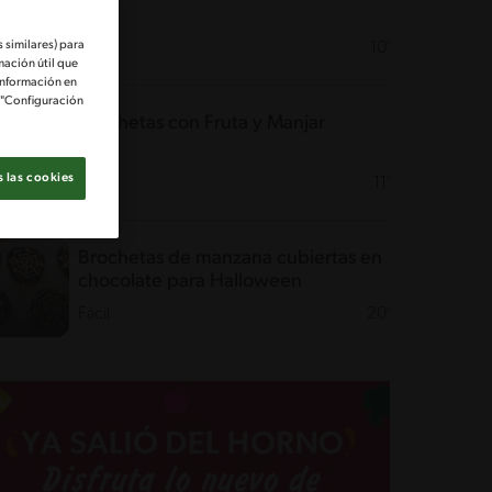
 similares) para
Fácil
10'
mación útil que
información en
e "Configuración
Brochetas con Fruta y Manjar
 las cookies
Fácil
11'
Brochetas de manzana cubiertas en
chocolate para Halloween
Fácil
20'