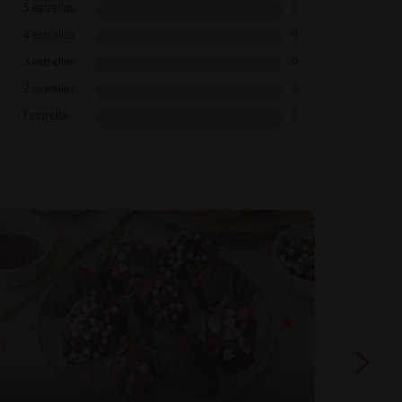
5 estrellas
0
4 estrellas
0
3 estrellas
0
2 estrellas
0
1 estrella
0