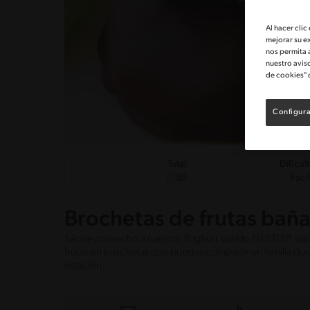
Al hacer clic
mejorar su e
nos permita 
nuestro avis
de cookies" 
Configura
Dificul
Total
Fácil
50
Brochetas de frutas bañ
Sácale provecho a nuestro Yoghurt batido NESTLE® sabor 
frutas en brochetas que puedes compartir en familia dura
estación.