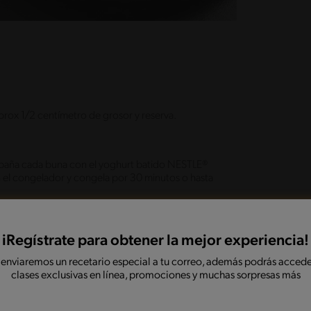
prox 1/2 centímetro de grosor y reserva.
y baña cada buna con el yoghurt batido NESTLE®
 el congelador y congela por 30 minutos o hasta
iRegístrate para obtener la mejor experiencia!
wl junto con las dos cucharaditas de aceite al
ien. Retiras las brochetas congeladas y báñalas en
 enviaremos un recetario especial a tu correo, además podrás accede
 y listo. Disfruta de 2 brochetas por personas.
clases exclusivas en línea, promociones y muchas sorpresas más