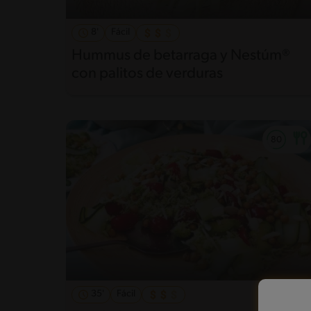
8'
Fácil
Hummus de betarraga y Nestúm®
con palitos de verduras
35'
Fácil