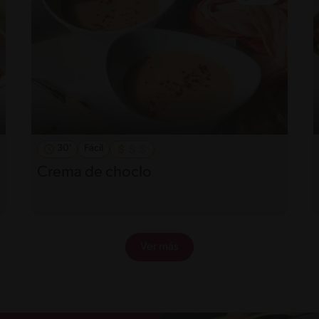
30'
Fácil
Crema de choclo
Ver más