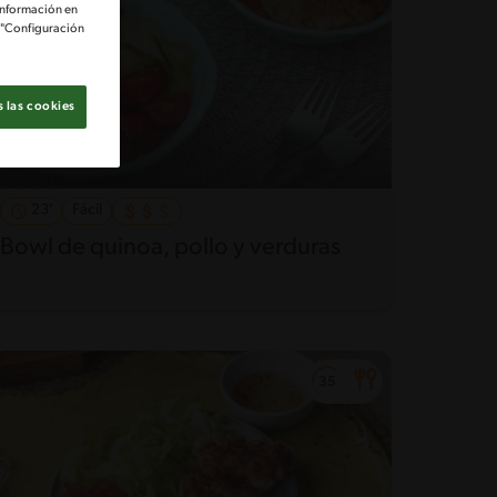
información en
e "Configuración
 las cookies
23'
Fácil
Bowl de quinoa, pollo y verduras