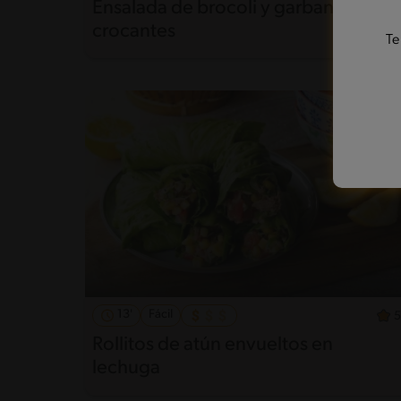
Ensalada de brocoli y garbanzos
crocantes
Te
13'
Fácil
5
Rollitos de atún envueltos en
lechuga