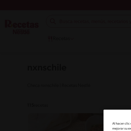
Recetas
nxnschile
Checa nxnschile | Recetas Nestlé
115
recetas
Al hacer clic
mejorar su e