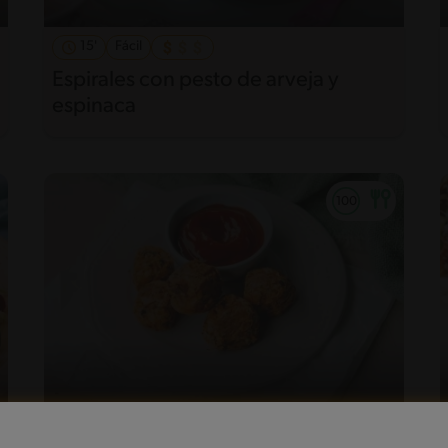
15'
Fácil
Espirales con pesto de arveja y
espinaca
27'
Fácil