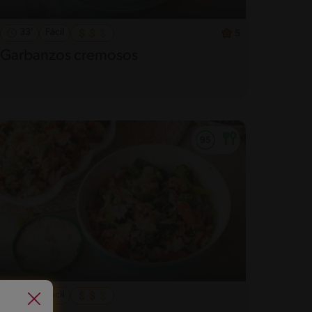
33'
Fácil
5
Garbanzos cremosos
28'
Fácil