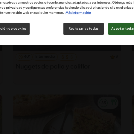
a nosotros y a nuestros socios ofrecerle anuncios adaptados a sus intereses. Obtenga más 
o de privacidad y configure sus preferencias haciendo clic aquí o haciendo clic en el enlac
de nuestro sitio web en cualquier momento.
Más información
ción de cookies
Rechazarlas todas
Aceptar todas
40'
Intermedio
5
Nuggets de pollo y coliflor