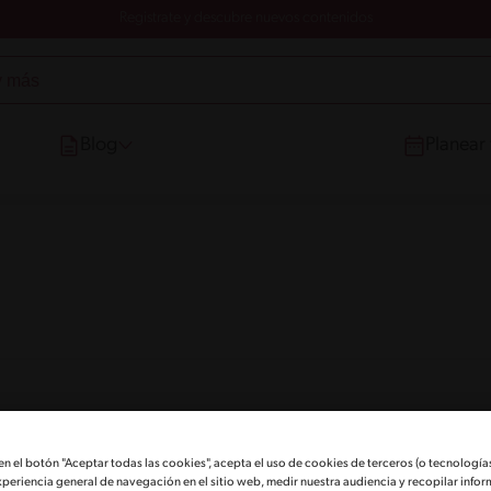
Registrate y descubre nuevos contenidos
Blog
Planear
 en el botón "Aceptar todas las cookies", acepta el uso de cookies de terceros (o tecnologías
xperiencia general de navegación en el sitio web, medir nuestra audiencia y recopilar infor