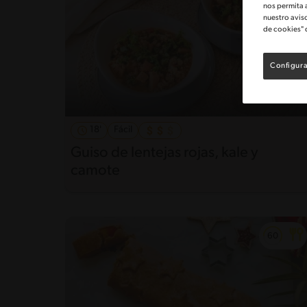
nos permita 
nuestro avis
de cookies" 
Configura
18'
Fácil
Guiso de lentejas rojas, kale y
camote