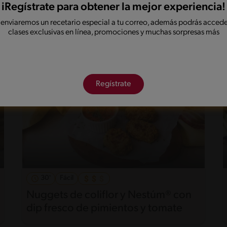
Albóndigas de zanahoria y Nestúm ®
iRegístrate para obtener la mejor experiencia!
avena orgánica
 enviaremos un recetario especial a tu correo, además podrás accede
clases exclusivas en línea, promociones y muchas sorpresas más
Regístrate
30'
Fácil
Nuggets de coliflor y Nestúm® con
dip fresco de pimientos y tomate