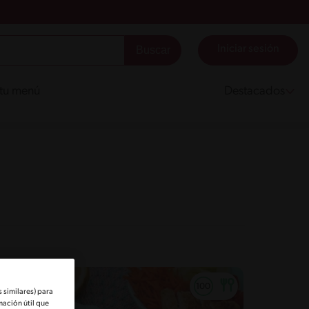
Iniciar sesión
 tu menú
Destacados
 similares) para
mación útil que