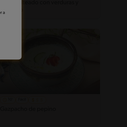
Arroz salteado con verduras y
pescado
r a
10'
Fácil
Gazpacho de pepino