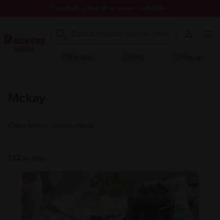
Registrate y descubre nuevos contenidos
Recetas
Blog
Marcas
Mckay
Checa Mckay | Recetas Nestlé
132
recetas