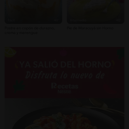
Fácil
40'
Intermedio
40'
Postre en copón de durazno,
Pie de Maracuyá sin Horno
crema y merengue