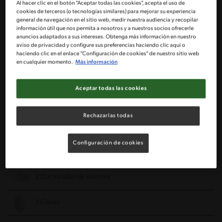
½ Paquete de galletas McKAY® de agua
Al hacer clic en el botón "Aceptar todas las cookies", acepta el uso de
cookies de terceros (o tecnologías similares) para mejorar su experiencia
general de navegación en el sitio web, medir nuestra audiencia y recopilar
3 Cucharadas de mantequilla
información útil que nos permita a nosotros y a nuestros socios ofrecerle
anuncios adaptados a sus intereses. Obtenga más información en nuestro
aviso de privacidad y configure sus preferencias haciendo clic aquí o
2 Paquetes de queso crema
haciendo clic en el enlace "Configuración de cookies" de nuestro sitio web
en cualquier momento.
Más información
½ Taza de azúcar
Aceptar todas las cookies
3 Yemas
Rechazarlas todas
1 Tarro de crema NESTLÉ® de 236 g
Configuración de cookies
1 Cucharadita de esencia de vainilla
2 Cucharadas de maicena
3 Claras