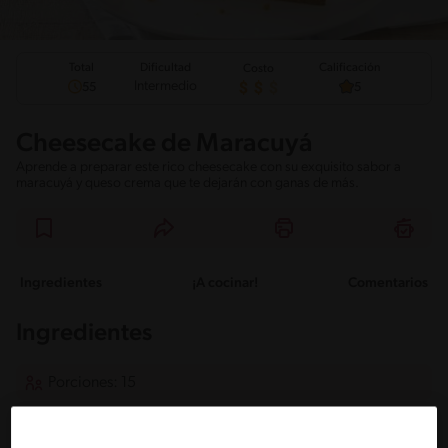
Total
Calificación
Dificultad
Costo
Intermedio
55
5
Cheesecake de Maracuyá
Aprende a preparar este rico cheesecake con su exquisito sabor a
maracuyá y queso crema que te dejarán con ganas de más.
Ingredientes
¡A cocinar!
Comentarios
Ingredientes
Porciones: 15