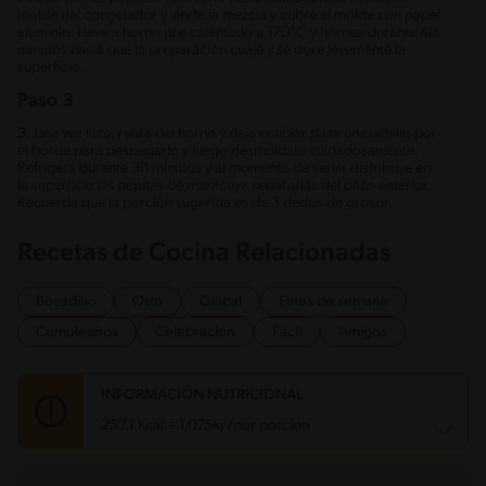
molde del congelador y vierte la mezcla y cubre el molde con papel
aluminio. Lleve a horno pre-calentado a 170°C y hornea durante 40
minutos hasta que la preparación cuaje y se dore levemente la
superficie.
Paso 3
3.
Una vez listo, retira del horno y deja entibiar pasa un cuchillo por
el borde para despegarlo y luego desmóldalo cuidadosamente.
Refrigera durante 30 minutos y al momento de servir distribuye en
la superficie las pepitas de maracuyá separadas del paso anterior.
Recuerda que la porción sugerida es de 3 dedos de grosor.
Recetas de Cocina Relacionadas
Bocadillo
Otro
Global
Fines de semana
Cumpleaños
Celebracion
Fácil
Amigos
INFORMACIÓN NUTRICIONAL
257.1 kcal = 1,075kj /por porción