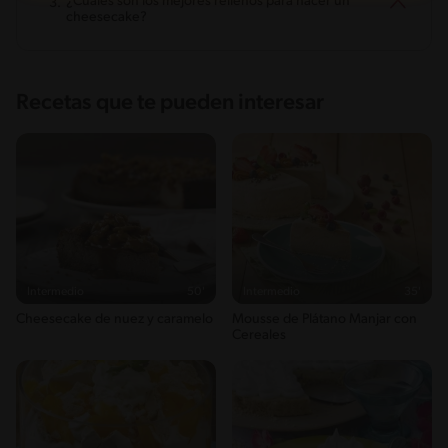
¿Cuáles son los mejores rellenos para hacer un
cheesecake?
Recetas que te pueden interesar
Intermedio
50'
Intermedio
35'
Cheesecake de nuez y caramelo
Mousse de Plátano Manjar con
Cereales