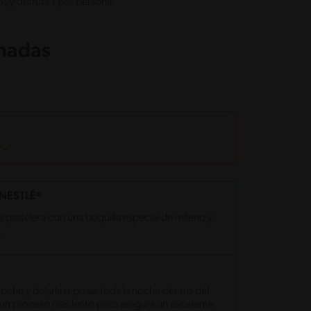
s y disfruta 1 por persona.
onadas
NESTLÉ®
ga pastelera con una boquilla especial de relleno y
.
noche y dejarla reposar toda la noche dentro del
 Es un proceso más lento pero asegura un excelente