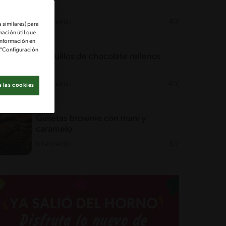
Intermedio
40'
 similares) para
mación útil que
información en
e "Configuración
Barquillos de chocolate rellenos
Intermedio
45'
 las cookies
Galletas brownie con maní y
caramelo
Intermedio
35'