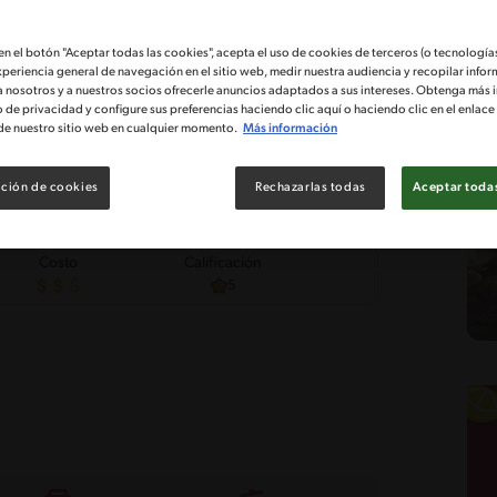
 en el botón "Aceptar todas las cookies", acepta el uso de cookies de terceros (o tecnologías
xperiencia general de navegación en el sitio web, medir nuestra audiencia y recopilar infor
a nosotros y a nuestros socios ofrecerle anuncios adaptados a sus intereses. Obtenga más 
o de privacidad y configure sus preferencias haciendo clic aquí o haciendo clic en el enlac
de nuestro sitio web en cualquier momento.
Más información
ción de cookies
Rechazarlas todas
Aceptar todas
Costo
Calificación
5