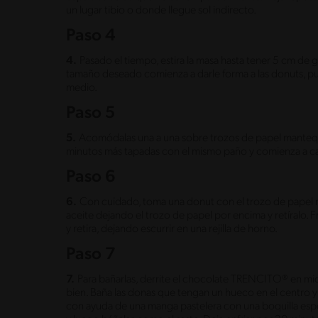
un lugar tibio o donde llegue sol indirecto.
Paso 4
4.
Pasado el tiempo, estira la masa hasta tener 5 cm de
tamaño deseado comienza a darle forma a las donuts, pue
medio.
Paso 5
5.
Acomódalas una a una sobre trozos de papel mantequ
minutos más tapadas con el mismo paño y comienza a cal
Paso 6
6.
Con cuidado, toma una donut con el trozo de papel 
aceite dejando el trozo de papel por encima y retíralo. F
y retira, dejando escurrir en una rejilla de horno.
Paso 7
7.
Para bañarlas, derrite el chocolate TRENCITO® en mic
bien. Baña las donas que tengan un hueco en el centro y
con ayuda de una manga pastelera con una boquilla espe