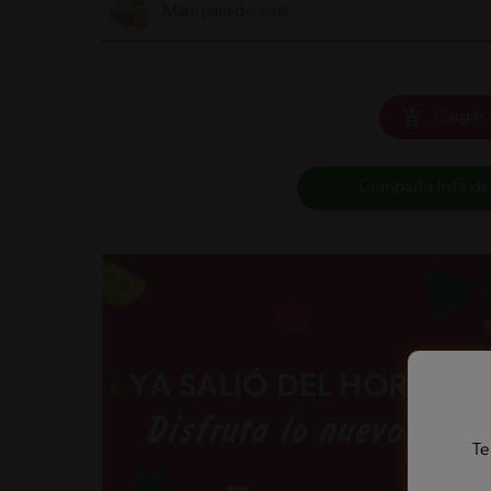
Maní para decorar
Cargar 
Compartir lista de
Te