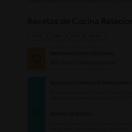
y luego báñalas como el resto. Deja enfriar por 20 minuto
Recetas de Cocina Relaci
Tarde
Cena
Otro
Global
INFORMACIÓN NUTRICIONAL
362.7 kcal = 1,519kj /por porción
Carbohidratos
58 g
RELLENO CON MANJAR TRADICIONAL 
Energía
362.7 kcal
Si deseas rellenar las donas, utiliza una man
Grasas
10.9 g
rellénalas con el manjar tradicional NESTLÉ®
Fibra
1.7 g
Proteína
6.5 g
Grasas saturadas
6.2 g
TIEMPO DE REPOSO
Sodio
202.7 mg
Azúcares
18.2 g
Si deseas, puedes hacer la masa en la tarde 
refrigerador y terminarlas al día siguiente.