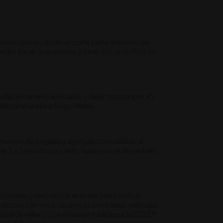
 grosor, con ayuda de un corta pasta redondo del
des hacer unas enteras y otras con un orificio en
illa del tamaño adecuado y dejar reposar por 45
entar el aceite a fuego medio.
mantequilla pegado y agrégala con cuidado al
ríe 3 a 5 minutos por lado, hasta que se doren bien
roondas y mezcla con el aceite hasta unificar
 decora con maní. Las donuts completas, rellénalas
cial de relleno con el manjar tradicional NESTLÉ®