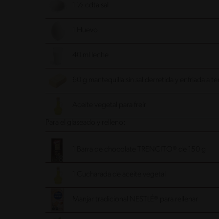
1 ½ cdta sal
1 Huevo
40 ml leche
60 g mantequilla sin sal derretida y enfriada a
Aceite vegetal para freír
Para el glaseado y relleno:
1 Barra de chocolate TRENCITO® de 150 g
1 Cucharada de aceite vegetal
Manjar tradicional NESTLÉ® para rellenar