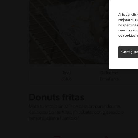
Al hacer clic
mejorar su e
nos permita 
nuestro avis
de cookies" 
Configura
Dificultad
Total
Desafiante
105
Donuts fritas
Mata tu antojo sin salir de casa preparando una
deliciosas donas fritas. ¡Pruébalas con glaseado o
personalízalas a tu antojo!