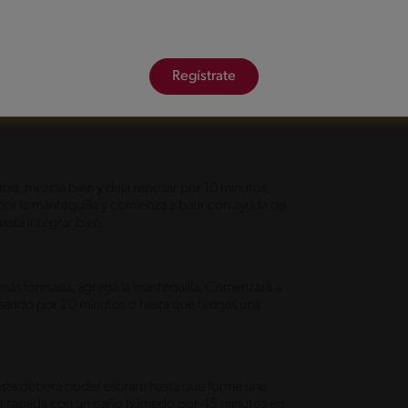
Regístrate
ibia, mezcla bien y deja reposar por 10 minutos,
or la mantequilla y comienza a batir con ayuda de
asta integrar bien.
 más formada, agrega la mantequilla. Comenzará a
sando por 20 minutos o hasta que tengas una
y esta deberá poder estirare hasta que forme una
sar tapada con un paño húmedo por 45 minutos en