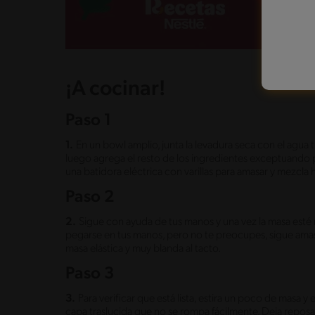
¡A cocinar!
Paso 1
1.
En un bowl amplio, junta la levadura seca con el agua t
luego agrega el resto de los ingredientes exceptuando p
una batidora eléctrica con varillas para amasar y mezcla h
Paso 2
2.
Sigue con ayuda de tus manos y una vez la masa esté
pegarse en tus manos, pero no te preocupes, sigue ama
masa elástica y muy blanda al tacto.
Paso 3
3.
Para verificar que está lista, estira un poco de masa 
capa traslucida que no se rompa fácilmente. Deja repo