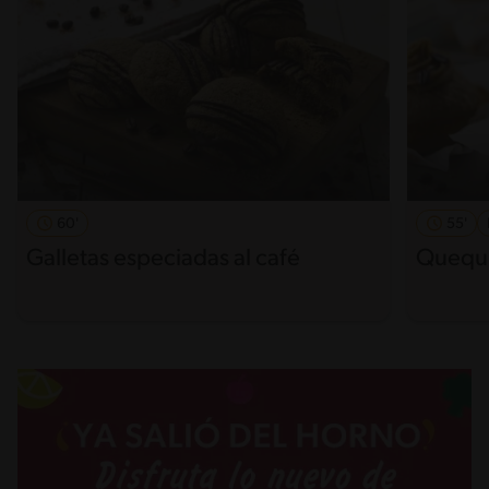
60'
55'
Galletas especiadas al café
Quequi