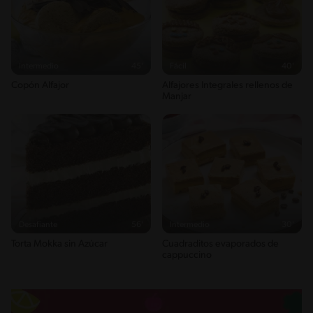
Intermedio
45'
Fácil
40'
Copón Alfajor
Alfajores Integrales rellenos de
Manjar
Desafiante
56'
Intermedio
30'
Torta Mokka sin Azúcar
Cuadraditos evaporados de
cappuccino