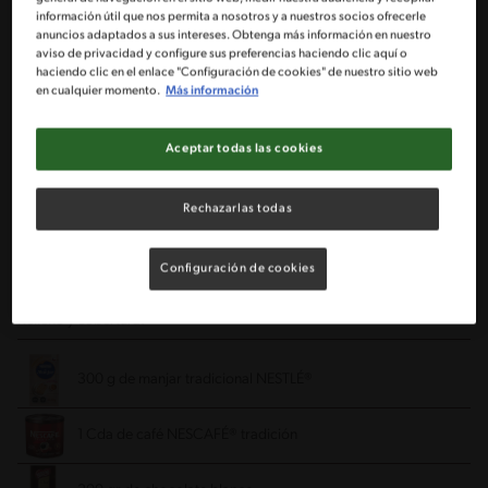
2 ¼ Tazas de harina
información útil que nos permita a nosotros y a nuestros socios ofrecerle
anuncios adaptados a sus intereses. Obtenga más información en nuestro
aviso de privacidad y configure sus preferencias haciendo clic aquí o
½ Taza de azúcar
haciendo clic en el enlace "Configuración de cookies" de nuestro sitio web
en cualquier momento.
Más información
½ Cdta polvo de hornear Imperial®
Aceptar todas las cookies
½ Paquete de mantequilla a temperatura ambiente
Rechazarlas todas
1 Huevo
Configuración de cookies
½ Cucharada de miel
Relleno y cobertura:
300 g de manjar tradicional NESTLÉ®
1 Cda de café NESCAFÉ® tradición