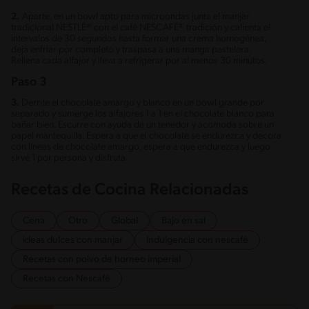
2.
Aparte, en un bowl apto para microondas junta el manjar
tradicional NESTLÉ® con el café NESCAFÉ® tradición y calienta el
intervalos de 30 segundos hasta formar una crema homogénea,
deja enfriar por completo y traspasa a una manga pastelera.
Rellena cada alfajor y lleva a refrigerar por al menos 30 minutos.
Paso 3
3.
Derrite el chocolate amargo y blanco en un bowl grande por
separado y sumerge los alfajores 1 a 1 en el chocolate blanco para
bañar bien. Escurre con ayuda de un tenedor y acomoda sobre un
papel mantequilla. Espera a que el chocolate se endurezca y decora
con líneas de chocolate amargo, espera a que endurezca y luego
sirve 1 por persona y disfruta.
Recetas de Cocina Relacionadas
Cena
Otro
Global
Bajo en sal
ideas dulces con manjar
Indulgencia con nescafé
Recetas con polvo de horneo imperial
Recetas con Nescafé