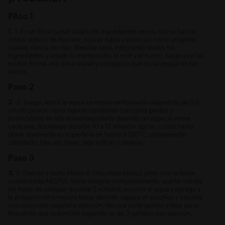
PAso 1
1.
1- En un Bowl juntar todos los ingredientes secos, como harina,
avena, polvos de hornear, azúcar rubia y especias como jengibre,
canela, clavos de olor. Mezclar bien, integrando todos los
ingredientes y añadir la mantequilla, la miel y el huevo, luego con las
manos forma una masa suave y compacta que no se pegue en tus
dedos.
Paso 2
2.
2- Luego, estira la masa en mesón enharinado dejándola de 0.5
cm de grosor, corta figuras navideñas con corta pastas y
acomódales en lata enmantequillada dejando un espacio entre
cada una, hornéalas durante 10 a 15 minutos aprox, o bien hasta
dorar levemente su superficie en horno a 180°C. previamente
calentado. Una vez listas, deja enfriar y reserva.
Paso 3
3.
3- Derrite a baño Maria el chocolate blanco junto con la leche
condensada NESTLÉ, hasta integrar completamente, aparte hidrata
las hojas de colapez durante 2 minutos, escurre el agua y agrega a
la preparación y mezcla hasta derretir, separa en pocillos y colorea
con colorante vegetal a elección, decora cada galleta y deja secar.
Recuerda que la porción sugerida es de 3 galletas por porción.