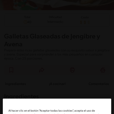
Total
Dificultad
Costo
Intermedio
40
Galletas Glaseadas de Jengibre y
Avena
Prepara estas ricas galletas glaseadas con su exquisito sabor a jengibre
y avena. Especial para sorprender a los más pequeños en cualquier
época. Con 25 porciones.
Ingredientes
¡A cocinar!
Comentarios
Ingredientes
Porciones: 25
Al hacer clic en el botón "Aceptar todas las cookies", acepta el uso de