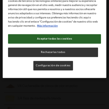
cookies de terceros (o tecnologías similares) para mejorar su experiencia
general de navegación en el sitio web, medir nuestra audiencia y recopilar
información útil que nos permita a nosotros y a nuestros socios ofrecerle
2 Tazas de harina
anuncios adaptados a sus intereses. Obtenga más información en nuestro
aviso de privacidad y configure sus preferencias haciendo clic aquí o
haciendo clic en el enlace "Configuración de cookies" de nuestro sitio web
2 Tazas Avena molida
en cualquier momento.
Más información
1 cucharada de Polvos de Hornear IMPERIAL®
Aceptar todas las cookies
1 Taza de azúcar rubio
Rechazarlas todas
2 Cucharaditas de jengibre en polvo
Configuración de cookies
2 Cucharaditas de canela en polvo
1/4 Cucharadita de clavos de olor en polvo
3/4 Taza de mantequilla blanda