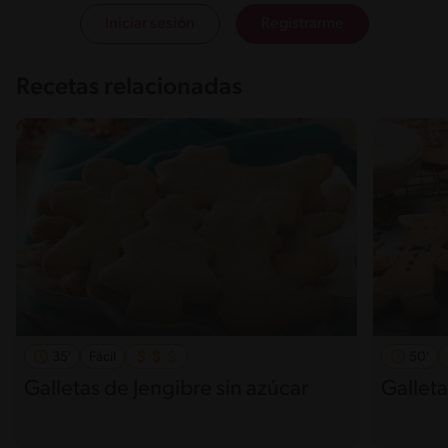
Iniciar sesión
Registrarme
Recetas relacionadas
35'
Fácil
50'
Galletas de Jengibre sin azúcar
Galleta