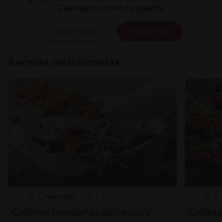
Cuéntanos cómo te quedó.
Iniciar sesión
Registrarme
Recetas relacionadas
35'
Intermedio
35'
Galletas navideñas de cacao y
Gallet