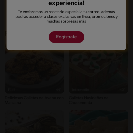
experiencia!
Marcarla cocinada
Compartirla
Te enviaremos un recetario especial a tu correo, además
podrás acceder a clases exclusivas en línea, promociones y
muchas sorpresas más
Recetas que te pueden interesar
Regístrate
Fácil
44'
Intermedio
40'
Deliciosas Galletas de Avena con
Galletas Navideñas de
Manzana
Chocomenta