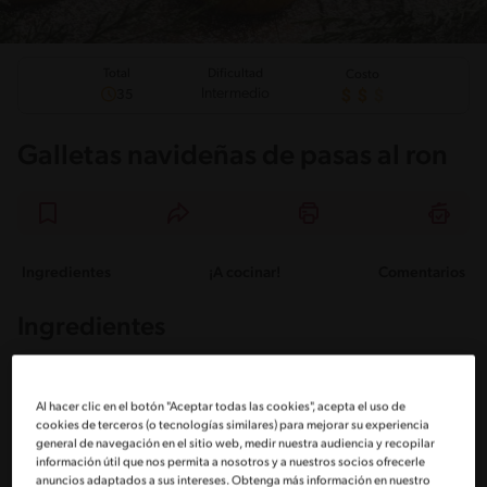
Total
Dificultad
Costo
Intermedio
35
Galletas navideñas de pasas al ron
Ingredientes
¡A cocinar!
Comentarios
Ingredientes
Porciones: 18
Al hacer clic en el botón "Aceptar todas las cookies", acepta el uso de
cookies de terceros (o tecnologías similares) para mejorar su experiencia
Para la masa:
general de navegación en el sitio web, medir nuestra audiencia y recopilar
información útil que nos permita a nosotros y a nuestros socios ofrecerle
anuncios adaptados a sus intereses. Obtenga más información en nuestro