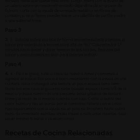
minutos hasta que quede más firme. Luego, estira con la ayuda de
un uslero sobre un mesón enharinado dejándola de un grosor de
0,5 cm. corta con la ayuda de un molde metálico en forma de
corazón, si no lo tienes puedes hacer una plantilla de cartón piedra
o una material firme.
Paso 3
3.
3.- Déjalas sobre una lata de horno enmantequillada y llévalas o
horno pre-calentado a temperatura alta de 180°C durante 8 a 12
minutos hasta cocer y dorar levemente sus bordes. Retíralas del
horno y despréndelas en tibio para dejarlas enfriar.
Paso 4
4.
4.- Para el glasé, bate la clara de huevo a nieve y comienza a
agregar el azúcar flor poco a poco mezclando con la ayuda de una
cuchara hasta conseguir una textura un poco espesa pero semi-
fluida (en este caso el glase no debe quedar espeso) toma 1/3 de la
mezcla y déjala dentro de una pequeña bolsa plástica de textura
firme y el resto de la mezcla colorea con rojo. Corta la punta del
color blanco y has un borde por el contorno, rellena con el color
rojo esparciendo con la ayuda de un palo de brocheta hasta cubrir
todo, de inmediato escribes lindas frases o delicados diseños, deja
secar mínimo 6 horas y ya están listos!
Recetas de Cocina Relacionadas