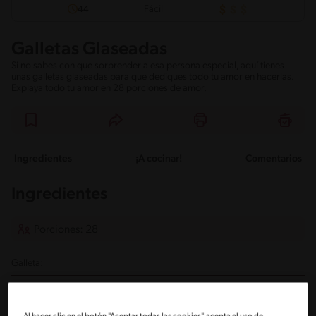
Fácil
44
Galletas Glaseadas
Si no sabes con que sorprender a esa persona especial, aquí tienes
unas galletas glaseadas para que dediques todo tu amor en hacerlas.
Explaya todo tu amor en 28 porciones de amor.
Ingredientes
¡A cocinar!
Comentarios
Ingredientes
Porciones: 28
Galleta:
180 g de mantequilla