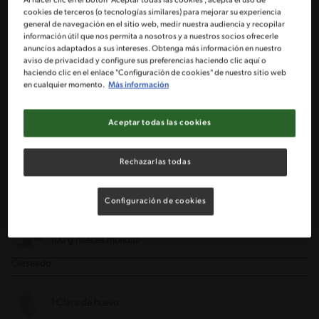
Al hacer clic en el botón "Aceptar todas las cookies", acepta el uso de
cookies de terceros (o tecnologías similares) para mejorar su experiencia
1/2 Taza de azúcar granulada (100g)
general de navegación en el sitio web, medir nuestra audiencia y recopilar
información útil que nos permita a nosotros y a nuestros socios ofrecerle
anuncios adaptados a sus intereses. Obtenga más información en nuestro
1/2 Tarro de leche condensada NESTLÉ®
aviso de privacidad y configure sus preferencias haciendo clic aquí o
haciendo clic en el enlace "Configuración de cookies" de nuestro sitio web
en cualquier momento.
Más información
2 Huevos
Aceptar todas las cookies
1 Cucharadita esencia de vainilla
Rechazarlas todas
2 1/4 Tazas de harina (300 g)
Configuración de cookies
1 Cucharadita polvo para hornear IMPERIAL®
100 g nueces molidas
Glaseado:
1 Clara de huevo