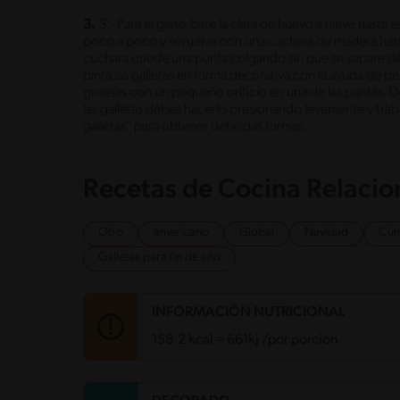
3.
3.- Para el glasé, bate la clara de huevo a nieve hast
poco a poco y revuelve con una cuchara de madera hasta 
cuchara quede una punta colgando sin que se separe de
pinta las galletas en forma decorativa con la ayuda de 
gruesas con un pequeño orificio en una de las puntas. 
las galletas debes hacerlo presionando levemente y traba
galletas” para obtener definidas formas.
Recetas de Cocina Relaci
Otro
americano
Global
Navidad
Cum
Galletas para fin de año
INFORMACIÓN NUTRICIONAL
158.2 kcal = 661kj /por porción