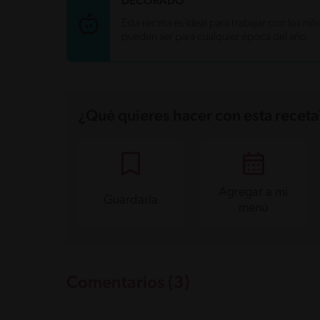
Carbohidratos
23 g
DECORADO
Energía
158.2 kcal
Esta receta es ideal para trabajar con los niño
Grasas
7.2 g
pueden ser para cualquier época del año.
Fibra
0.3 g
Proteína
1.3 g
Grasas saturadas
4.4 g
Sodio
63.3 mg
Azúcares
16.3 g
¿Qué quieres hacer con esta receta
Agregar a mi
Guardarla
menú
Comentarios (3)