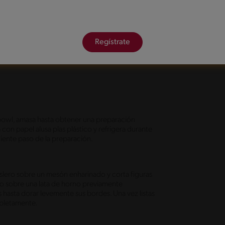
Regístrate
un bowl, amasa hasta obtener una preparación
on papel alusa plas plástico y refrigera durante
uiente paso de la preparación.
n uslero sobre un mesón enharinado y corta figuras
do sobre una lata de horno previamente
hasta dorar levemente sus bordes. Una vez listas
ompletamente.