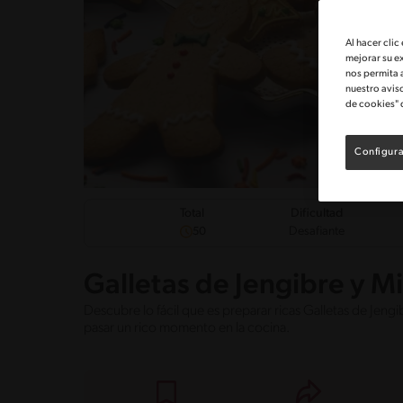
Al hacer clic
mejorar su e
nos permita 
nuestro avis
de cookies" 
Configura
Dificultad
Total
Desafiante
50
Galletas de Jengibre y Mi
Descubre lo fácil que es preparar ricas Galletas de Jengib
pasar un rico momento en la cocina.