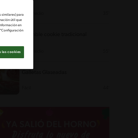
Intermedio
35'
 similares) para
mación útil que
información en
e "Configuración
Crumble cookie tradicional
Intermedio
55'
 las cookies
Galletas Glaseadas
Fácil
44'