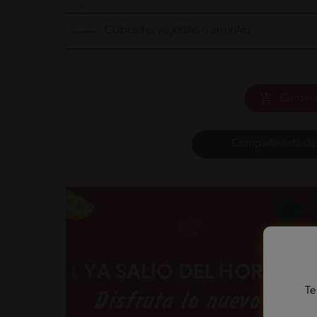
Colorantes vegetales o en polvo
Cargar 
Compartir lista de
Te