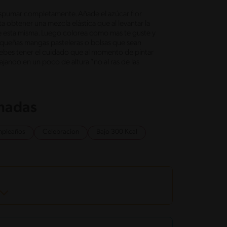
a espumar completamente. Añade el azúcar flor
obtener una mezcla elástica que al levantar la
 esta misma. Luego colorea como mas te guste y
pequeñas mangas pasteleras o bolsas que sean
Debes tener el cuidado que al momento de pintar
jando en un poco de altura “no al ras de las
onadas
pleaños
Celebracion
Bajo 300 Kcal