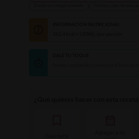
Dulces con magia navideña
Galletas y pan de pascua
INFORMACIÓN NUTRICIONAL
262.4 kcal = 1,096kj /por porción
Carbohidratos
37.4 g
DALE TU TOQUE
Energía
262.4 kcal
Puedes cambiar las nueces por el fruto sec
Grasas
11.5 g
Fibra
2.8 g
Proteína
6 g
Grasas saturadas
1.6 g
Sodio
40.1 mg
Azúcares
16.9 g
¿Qué quieres hacer con esta receta
Agregar a mi
Guardarla