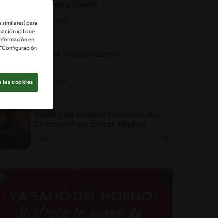
Nueces y Canela
Intermedio
35'
 similares) para
mación útil que
información en
e "Configuración
Pan de Pascua Casero
Desafiante
70'
 las cookies
Muffins de plátano y crumble de
Chocapic® sin azúcar añadida
Fácil
40'