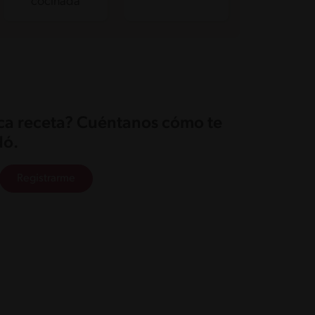
cocinada
ica receta? Cuéntanos cómo te
ó.
Registrarme