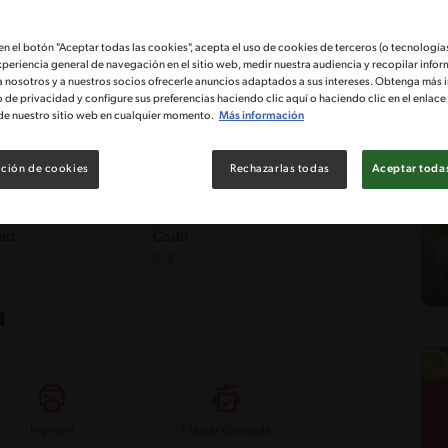
 en el botón "Aceptar todas las cookies", acepta el uso de cookies de terceros (o tecnologías
xperiencia general de navegación en el sitio web, medir nuestra audiencia y recopilar infor
a nosotros y a nuestros socios ofrecerle anuncios adaptados a sus intereses. Obtenga más 
o de privacidad y configure sus preferencias haciendo clic aquí o haciendo clic en el enlac
de nuestro sitio web en cualquier momento.
Más información
ción de cookies
Rechazarlas todas
Aceptar todas
tad
Costo
a
Imprimir
Marcar cocinada