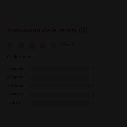
Evaluación de la receta (0)
0 de 5
0 calificaciones
5 estrellas
0
4 estrellas
0
3 estrellas
0
2 estrellas
0
1 estrella
0