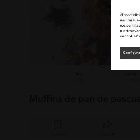
Al hacer clic
mejorar su e
nos permita 
nuestro avis
de cookies" 
Configura
Dificul
Total
Fácil
55
Muffins de pan de pascu
Guardar
Compartir