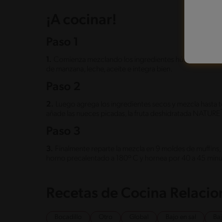
¡A cocinar!
Paso 1
1.
Comienza mezclando los ingredientes húmedos con la 
de manzana, leche, aceite e integra bien.
Paso 2
2.
Luego agrega los ingredientes secos y mezcla hasta 
añade las nueces picadas, la fruta deshidratada NATURE
Paso 3
3.
Finalmente reparte la mezcla en 9 moldes de muffins, 
horno precalentado a 180º C y hornea por 40 a 45 minutos
Recetas de Cocina Relaci
Bocadillo
Otro
Global
Bajo en sal
Ba