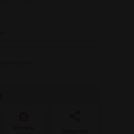
o que más te guste
?
Marcarla
Compartirla