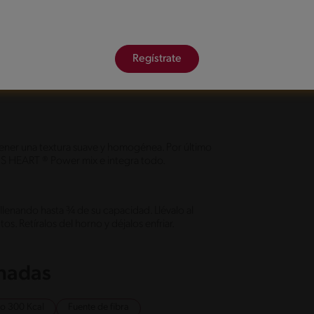
Regístrate
ayuda de un batidor manual; el huevo, miel, puré
tener una textura suave y homogénea. Por último
`S HEART ® Power mix e integra todo.
llenando hasta ¾ de su capacidad. Llévalo al
. Retíralos del horno y déjalos enfriar.
onadas
jo 300 Kcal
Fuente de fibra