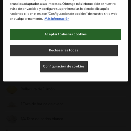
anuncios adaptados a sus intereses. Obtenga más información en nuestro
aviso de privacidad y configure sus preferencias haciendo clic aquí o
haciendo clic en el enlace "Configuración de cookies" de nuestro sitio web
1/4 Taza de azúcar rubia
en cualquier momento.
Más información
1 Plátano maduro molido con tenedor
Aceptar todas las cookies
1/4 Taza de aceite de canola
Rechazarlas todas
1/2 Taza de yoghurt natural griego NESTLÉ®
Configuración de cookies
1 Cucharadita de esencia de vainilla
Ralladura de 1 limón
1 Taza de harina de avena
1/4 Taza de harina blanca