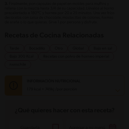
3.
Finalmente, pon capsulas de papel en moldes para muffins y
rellena con la mezcla hasta 3/4 de su capacidad. Llévalos al horno
precalentado a 180ºC y hornea por 20 a 25 minutos. Una vez fríos
decóralos con salsa de chocolate, mostacillas de colores, formas
de araña o lo que quieras. Sirve 1 por persona y disfruta.
Recetas de Cocina Relacionadas
Tarde
Bocadillo
Otro
Global
Bajo en sal
Bajo 300 Kcal
Recetas con polvo de horneo imperial
nxnschile
INFORMACIÓN NUTRICIONAL
179 kcal = 749kj /por porción
Carbohidratos
22.3 g
¿Qué quieres hacer con esta receta?
Energía
179 kcal
Grasas
8.1 g
Fibra
1.5 g
Proteína
4.6 g
Guardarla
Agregar a mi menú