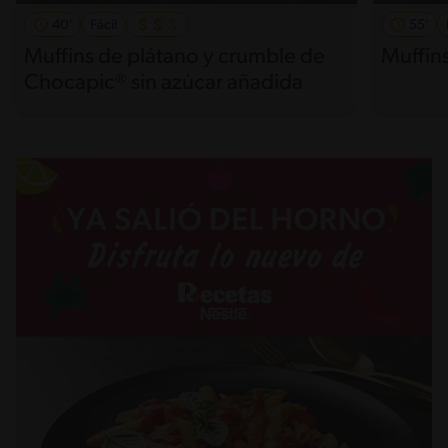
40'
Fácil
55'
Muffins de plátano y crumble de
Muffin
Chocapic® sin azúcar añadida