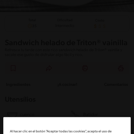
Total
Dificultad
Costo
Intermedio
35
Sandwich helado de Triton® vainilla
Refresca tu tarde con este rico sandwich helado de Triton® vainilla y
sacate ese gusto de disfrutar algo fácil y rico.
Ingredientes
¡A cocinar!
Comentarios
Utensílios
cuenco
Batidor
Al hacer clic en el botón "Aceptar todas las cookies", acepta el uso de
Envoltura de plástico
Congelador