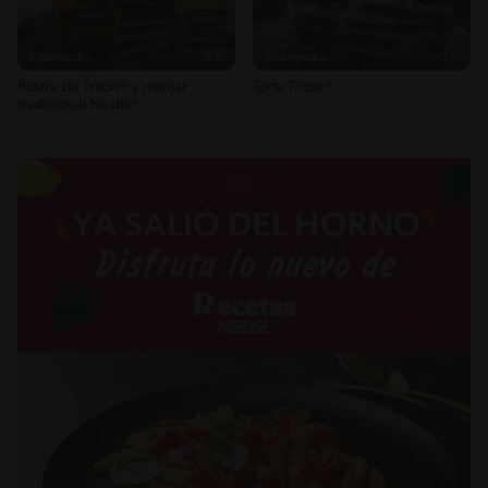
Intermedio
35'
Intermedio
35'
Postre de Triton® y manjar
Torta Triton®
tradicional Nestlé®