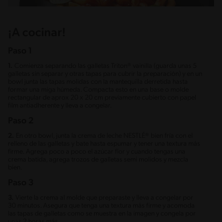
¡A cocinar!
Paso 1
1.
Comienza separando las galletas Triton® vainilla (guarda unas 5
galletas sin separar y otras tapas para cubrir la preparación) y en un
bowl junta las tapas molidas con la mantequilla derretida hasta
formar una miga húmeda. Compacta esto en una base o molde
rectangular de aprox 20 x 20 cm previamente cubierto con papel
film antiadherente y lleva a congelar.
Paso 2
2.
En otro bowl, junta la crema de leche NESTLÉ® bien fría con el
relleno de las galletas y bate hasta espumar y tener una textura más
firme. Agrega poco a poco el azúcar flor y cuando tengas una
crema batida, agrega trozos de galletas semi molidos y mezcla
bien.
Paso 3
3.
Vierte la crema al molde que preparaste y lleva a congelar por
30 minutos. Asegura que tenga una textura más firme y acomoda
las tapas de galletas como se muestra en la imagen y congela por
unas 2 horas más.