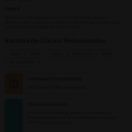
Paso 4
4.
Retira y corta cuadrados de 5 x 5 cm. Sirve 1 por persona y
disfruta al plato como un rico postre o mata el antojo a media tarde
con este sandwich helado de Triton® vainilla.
Recetas de Cocina Relacionadas
Tarde
Postre
Global
Bajo en sal
Mckay
Recetas tritón
INFORMACIÓN NUTRICIONAL
392.9 kcal = 1,644kj /por porción
COMPACTAR LA BASE
Carbohidratos
31.8 g
Energía
392.9 kcal
Al compactar la base de galletas con mantequilla,
Grasas
28.7 g
asegúrate de presionar firmemente para que quede
Proteína
2.6 g
uniforme y bien compacta.
Grasas saturadas
17.1 g
Sodio
88.2 mg