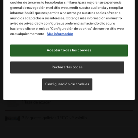
cookies de terceros (o tecnologías similares) para mejorar su experiencia
general de navegación en el sitio web, medir nuestra audiencia y recopilar
información útil que nos permita a nosotros y a nuestros socios ofrecerle
Molde rectangular
Molde de torta
anuncios adaptados a sus intereses. Obtenga más información en nuestro
aviso de privacidad y configure sus preferencias haciendo clic aquí o
haciendo clic en el enlace "Configuración de cookies" de nuestro sitio web
Ingredientes
en cualquier momento.
Más información
Porciones: 12
Aceptar todas las cookies
Rechazarlas todas
150 gr de mantequilla derretida
Configuración de cookies
2 Cajitas de crema de leche NESTLÉ® bien frías
1 Taza de azúcar
3 Paquetes galletas TRITON® vainilla