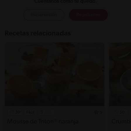
Cuéntanos cómo te quedó.
Iniciar sesión
Registrarme
Recetas relacionadas
30'
Fácil
50'
5
Mousse de Triton® naranja
Crumbl