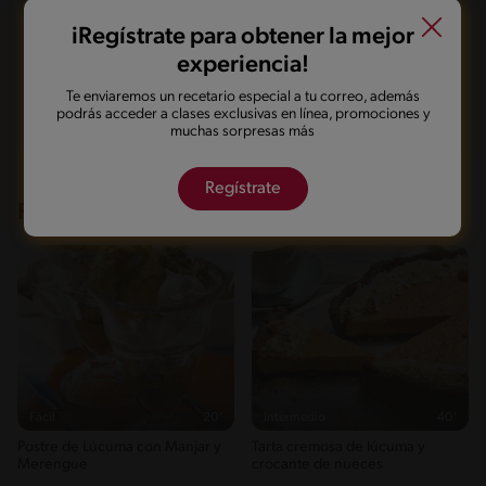
Guardarla
Agregar a mi menú
iRegístrate para obtener la mejor
experiencia!
Te enviaremos un recetario especial a tu correo, además
Marcarla cocinada
Compartirla
podrás acceder a clases exclusivas en línea, promociones y
muchas sorpresas más
Regístrate
Recetas que te pueden interesar
Fácil
20'
Intermedio
40'
Postre de Lúcuma con Manjar y
Tarta cremosa de lúcuma y
Merengue
crocante de nueces