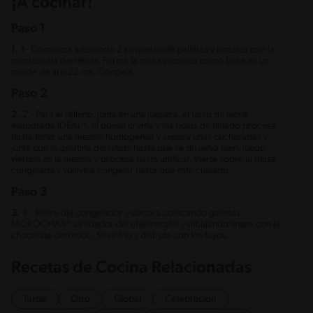
¡A cocinar!
Paso 1
1.
1.- Comienza triturando 2 paquetes de galletas y juntalos con la
mantequilla derretida. Forma la masa y coloca como base en un
molde de aro 22 cm. Congela.
Paso 2
2.
2.- Para el relleno, junta en una juguera, el tarro de leche
evaporada IDEAL®, el queso crema y las bolas de helado procesa
hasta tener una mezcla homogénea y separa unas cucharadas y
junta con la gelatina derretida hasta que se disuelva bien, luego
viértela en la mezcla y procesa hasta unificar. Vierte sobre la masa
congelada y vuelve a congelar hasta que esté cuajado.
Paso 3
3.
3.- Retira del congelador y decora colocando galletas
MOROCHAS® alrededor del cheesecake y dibujando líneas con el
chocolate derretido. Sirve frío y disfruta con los tuyos.
Recetas de Cocina Relacionadas
Tarde
Otro
Global
Celebracion