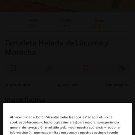
Total
Dificultad
Costo
Fácil
40
Tartaleta Helada de Lúcuma y
Morocha
Ingredientes
¡A cocinar!
Comentarios
Ingredientes
Porciones: 8
Al hacer clic en el botón "Aceptar todas las cookies", acepta el uso de
cookies de terceros (o tecnologías similares) para mejorar su experiencia
general de navegación en el sitio web, medir nuestra audiencia y recopilar
información útil que nos permita a nosotros y a nuestros socios ofrecerle
3 Paquetes Galletas Mini Morocha McKAY® 50 gr