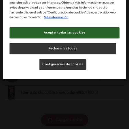
anuncios adaptados a sus intereses. Obtenga más información en nuestro
aviso de privacidad y configure sus preferencias haciendo clic aquí o
haciendo clic en el enlace "Configuración de cookies" de nuestro sitio web
2 Cucharadas de Mantequilla Light
en cualquier momento.
Más información
3 Cucharadas de Queso Crema Light
Aceptar todas las cookies
1/2 Leche Evaporada Ideal® Nestlé®
Rechazarlas todas
1 Cucharada Gelatina En Polvo
hidratada en 5 cucharadas de
Configuración de cookies
agua y disuelta a baño maría
8 Bolas de helado Cassata Sabor Lúcuma Savory®
1 Barra de chocolate amargo derretido (100 g)
Cargar carrito