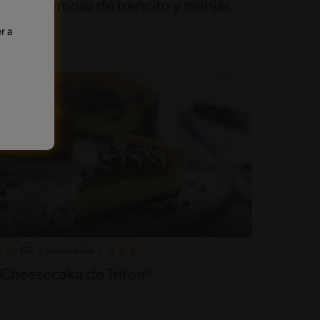
Tarta cremosa de trencito y manjar
r a
65'
Intermedio
Cheesecake de Triton®