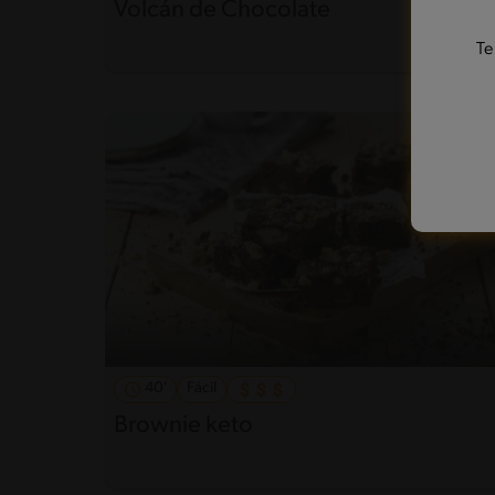
Volcán de Chocolate
Te
40'
Fácil
Brownie keto