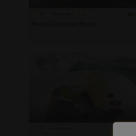
45'
Intermedio
5
Receta Calzones Rotos
36'
Desafiante