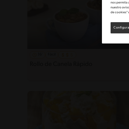
nos permita 
nuestro avis
de cookies" 
Configura
16'
Fácil
Rollo de Canela Rápido