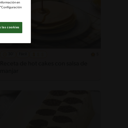
información en
e "Configuración
 las cookies
30'
Fácil
5
Receta de hot cakes con salsa de
manjar