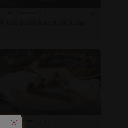
40'
Intermedio
5
Receta de Alfajores de Maicena
50'
Intermedio