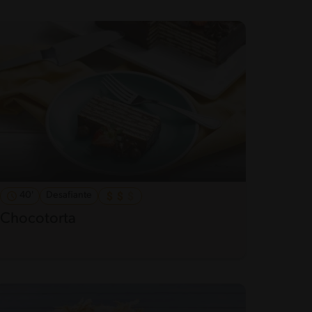
40'
Desafiante
Chocotorta