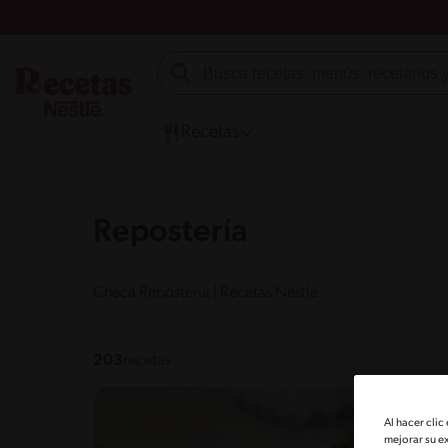
Recetas
Repostería
Checa Repostería | Recetas Nestlé
203
recetas
Al hacer clic
mejorar su e