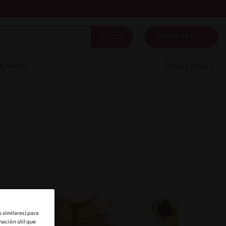
Iniciar sesión
 tu menú
Destacados
 similares) para
mación útil que