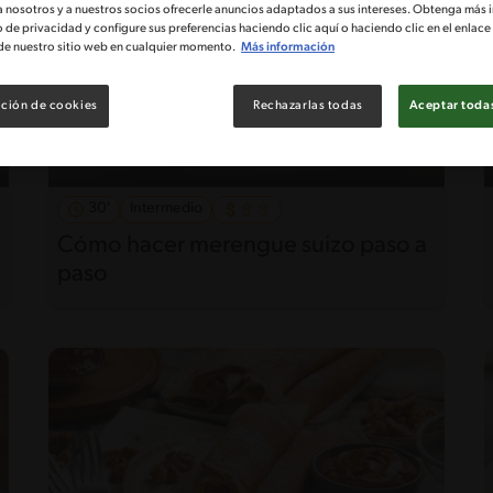
a nosotros y a nuestros socios ofrecerle anuncios adaptados a sus intereses. Obtenga más 
o de privacidad y configure sus preferencias haciendo clic aquí o haciendo clic en el enlac
de nuestro sitio web en cualquier momento.
Más información
ción de cookies
Rechazarlas todas
Aceptar todas
30'
Intermedio
Cómo hacer merengue suizo paso a
paso