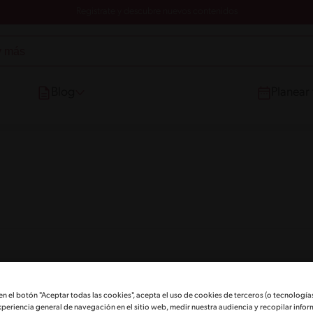
Registrate y descubre nuevos contenidos
Blog
Planear
 en el botón "Aceptar todas las cookies", acepta el uso de cookies de terceros (o tecnologías
xperiencia general de navegación en el sitio web, medir nuestra audiencia y recopilar infor