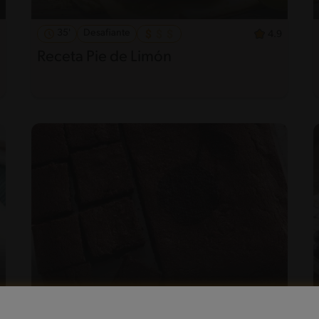
35'
Desafiante
4.9
Receta Pie de Limón
30'
Intermedio